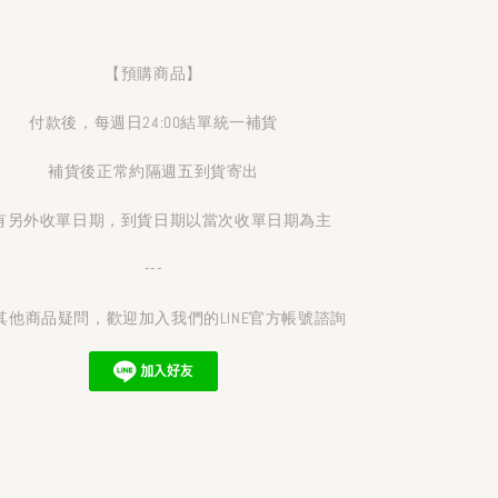
【預購商品】
付款後，每週日24:00結單統一補貨
補貨後正常約隔週五到貨寄出
有另外收單日期，到貨日期以當次收單日期為主
---
其他商品疑問，歡迎加入我們的LINE官方帳號諮詢