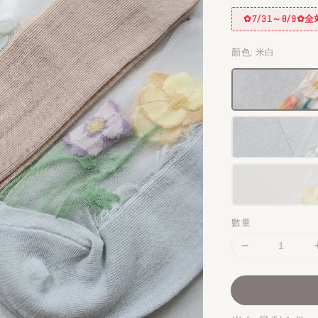
✿7/31～8/9
顏色
: 米白
數量