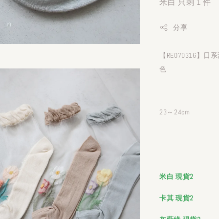
米白 只剩 1 件
分享
【RE070316
色
23～24cm
米白 現貨2
卡其 現貨2