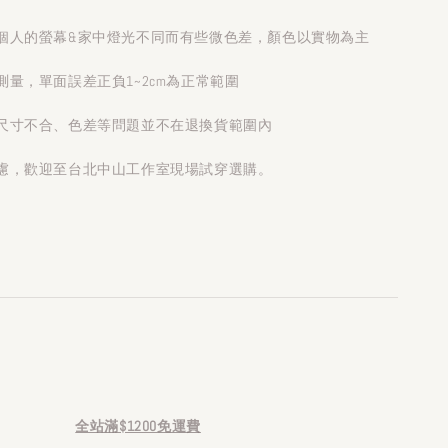
個人的螢幕&家中燈光不同而有些微色差，顏色以實物為主
量，單面誤差正負1~2cm為正常範圍
尺寸不合、色差等問題並不在退換貨範圍內
慮，歡迎至台北中山工作室現場試穿選購。
全站滿$1200免運費