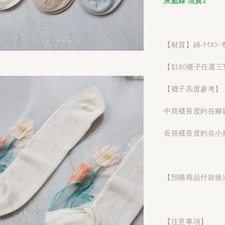
灰藍綠 現貨2
【材質】綿‧ﾅｲﾛﾝ
【$180襪子任選三
【襪子高度參考】
中筒襪長度約在腳
長筒襪長度約在小
【預購商品付款後
【注意事項】