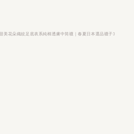
】日系甜美花朵織紋足底表系純棉透膚中筒襪｜春夏日本選品襪子3