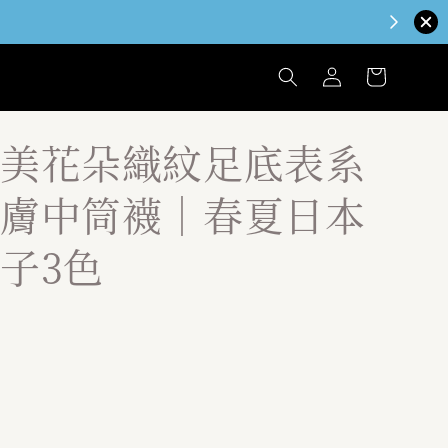
美花朵織紋足底表系
膚中筒襪｜春夏日本
子3色