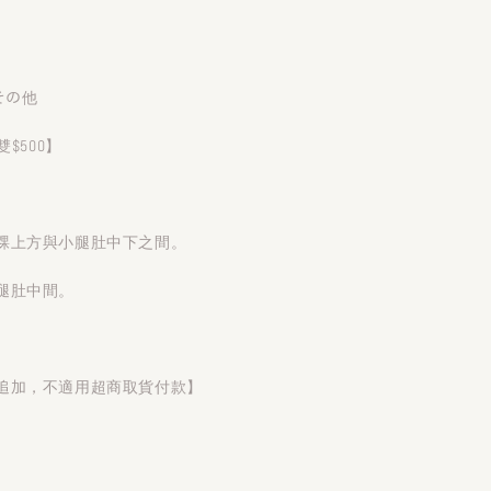
‧その他
雙$500】
踝上方與小腿肚中下之間。
腿肚中間。
追加，不適用超商取貨付款】