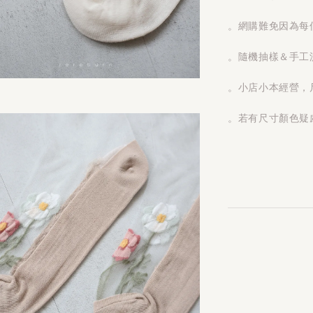
。網購難免因為每
。隨機抽樣＆手工測
。小店小本經營，
。若有尺寸顏色疑