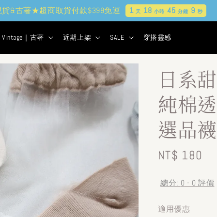
現貨&古著★超商取貨付款$399免運
1
18
45
7
天
小時
分鐘
秒
Vintage｜古著
近期上架
SALE
穿搭靈感
日系甜
純棉透
選品襪
Regular
NT$ 180
price
總分:
0
-
0
評價
適用優惠