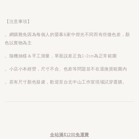
【注意事項】
。網購難免因為每個人的螢幕&家中燈光不同而有些微色差，顏
色以實物為主
。隨機抽樣＆手工測量，單面誤差正負1~2cm為正常範圍
。小店小本經營，尺寸不合、色差等問題並不在退換貨範圍內
。若有尺寸顏色疑慮，歡迎至台北中山工作室現場試穿選購。
全站滿$1200免運費