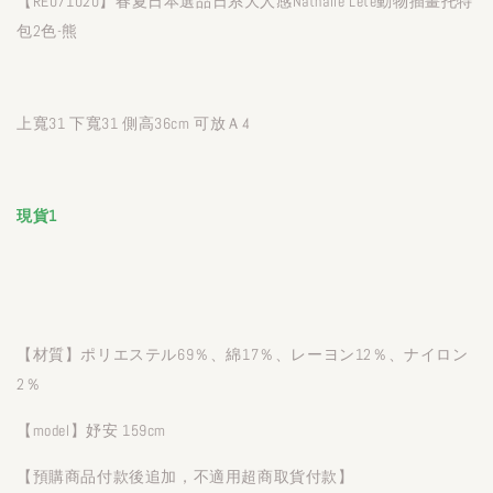
【RE071020】春夏日本選品日系大人感Nathalie Lete動物插畫托特
包2色-熊
上寬31 下寬31 側高36cm 可放Ａ4
現貨1
【材質】ポリエステル69％、綿17％、レーヨン12％、ナイロン
2％
【model】妤安 159cm
【預購商品付款後追加，不適用超商取貨付款】