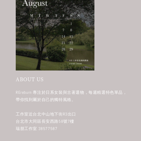
ABOUT US
REreburn 專注於日系女裝與古著選物，每週精選特色單品，
帶你找到屬於自己的獨特風格。
工作室近台北中山地下街R3出口
台北市大同區長安西路58號7樓
瑞朋工作室 38577587