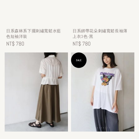
日系森林系下擺刺繡寬鬆水藍
日系綁帶花朵刺繡寬鬆長袖薄
色短袖洋裝
上衣3色-黑
Regular
NT$ 780
Regular
NT$ 780
price
price
SALE