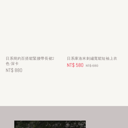
日系簡約百搭鬆緊腰帶長裙2
日系庫洛米刺繡寬鬆短袖上衣
色-深卡
Sale
NT$ 580
Regular
NT$ 680
Regular
NT$ 880
price
price
price