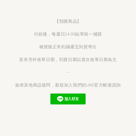
【預購商品】
付款後，每週日24:00結單統一補貨
補貨後正常約隔週五到貨寄出
若有另外收單日期，到貨日期以當次收單日期為主
---
如有其他商品疑問，歡迎加入我們的LINE官方帳號諮詢