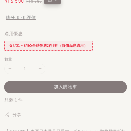
Sale
NT$ 590
Regular
SALE
NT$ 980
price
price
總分:
0
-
0
評價
適用優惠
✿7/31～8/9✿全站任選2件9折（特價品也適用）
數量
加入購物車
只剩 1 件
分享