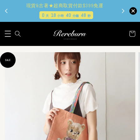
現貨&古著★超商取貨付款$399免運
0
18
40
47
天
小時
分鐘
秒
SALE