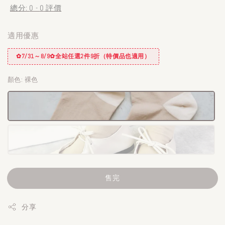
總分:
0
-
0
評價
適用優惠
✿7/31～8/9✿全站任選2件9折（特價品也適用）
顏色
: 裸色
售完
分享