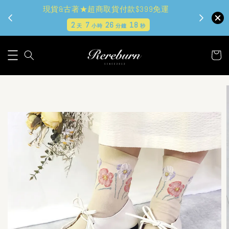
現貨&古著★超商取貨付款$399免運
2
7
26
17
天
小時
分鐘
秒