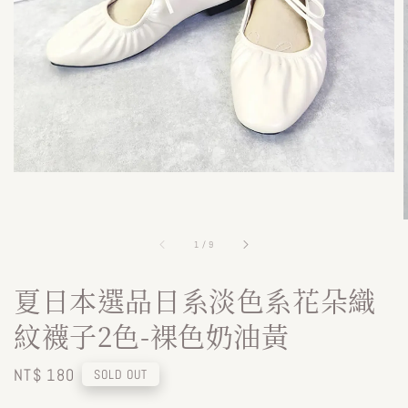
1
/
9
夏日本選品日系淡色系花朵織
紋襪子2色-裸色奶油黃
Regular
NT$ 180
SOLD OUT
price