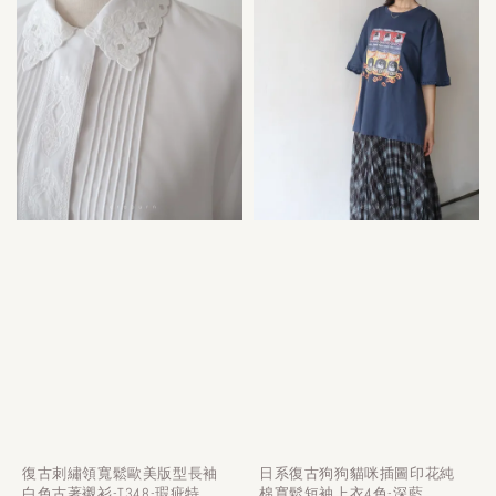
復古刺繡領寬鬆歐美版型長袖
日系復古狗狗貓咪插圖印花純
白色古著襯衫-T348-瑕疵特
棉寬鬆短袖上衣4色-深藍