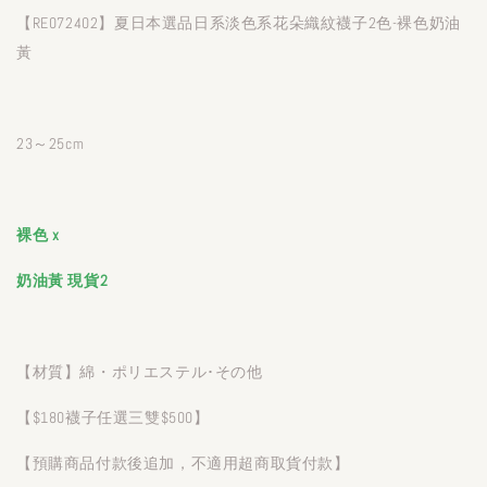
【RE072402】夏日本選品日系淡色系花朵織紋襪子2色-裸色奶油
黃
23～25cm
裸色 x
奶油黃 現貨2
【材質】綿・ポリエステル･その他
【$180襪子任選三雙$500】
【預購商品付款後追加，不適用超商取貨付款】