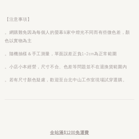
【注意事項】
。網購難免因為每個人的螢幕&家中燈光不同而有些微色差，顏
色以實物為主
。隨機抽樣＆手工測量，單面誤差正負1~2cm為正常範圍
。小店小本經營，尺寸不合、色差等問題並不在退換貨範圍內
。若有尺寸顏色疑慮，歡迎至台北中山工作室現場試穿選購。
全站滿$1200免運費