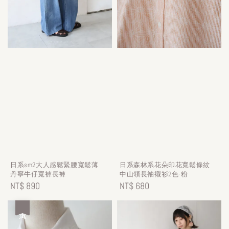
日系sm2大人感鬆緊腰寬鬆薄
日系森林系花朵印花寬鬆條紋
丹寧牛仔寬褲長褲
中山領長袖襯衫2色-粉
Regular
NT$ 890
Regular
NT$ 680
price
price
優惠