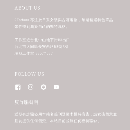
ABOUT US
REreburn 專注於日系女裝與古著選物，每週精選特色單品，
帶你找到屬於自己的獨特風格。
工作室近台北中山地下街R3出口
台北市大同區長安西路58號7樓
瑞朋工作室 38577587
FOLLOW US
反詐騙聲明
近期有詐騙盜用本站名義刊登徵求模特廣告，請女孩留意並
且勿提供任何個資。本站目前並無任何模特職缺。