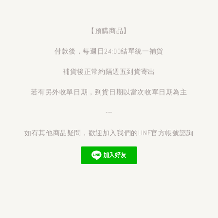
【預購商品】
付款後，每週日24:00結單統一補貨
補貨後正常約隔週五到貨寄出
若有另外收單日期，到貨日期以當次收單日期為主
---
如有其他商品疑問，歡迎加入我們的LINE官方帳號諮詢