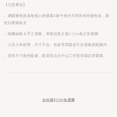
【注意事項】
。網購難免因為每個人的螢幕&家中燈光不同而有些微色差，顏
色以實物為主
。隨機抽樣＆手工測量，單面誤差正負1~2cm為正常範圍
。小店小本經營，尺寸不合、色差等問題並不在退換貨範圍內
。若有尺寸顏色疑慮，歡迎至台北中山工作室現場試穿選購。
全站滿$1200免運費