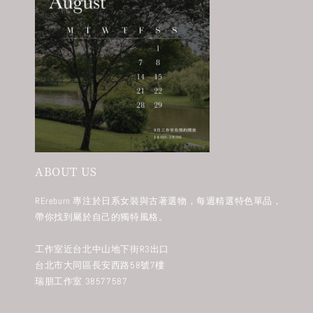
ABOUT US
REreburn 專注於日系女裝與古著選物，每週精選特色單品，
帶你找到屬於自己的獨特風格。
工作室近台北中山地下街R3出口
台北市大同區長安西路58號7樓
瑞朋工作室 38577587