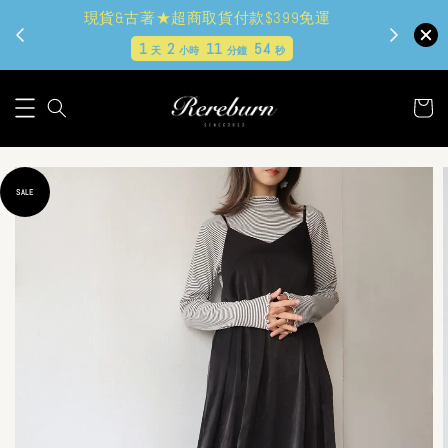
現貨&古著★超商取貨付款$399免運
1
2
11
53
天
小時
分鐘
秒
SALE