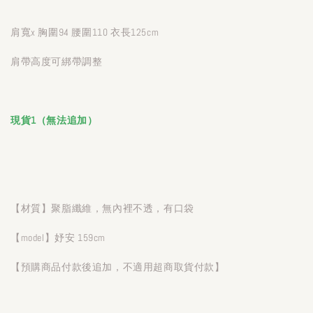
肩寬x 胸圍94 腰圍110 衣長125cm
肩帶高度可綁帶調整
現貨1（無法追加）
【材質】聚脂纖維，無內裡不透，有口袋
【model】妤安 159cm
【預購商品付款後追加，不適用超商取貨付款】