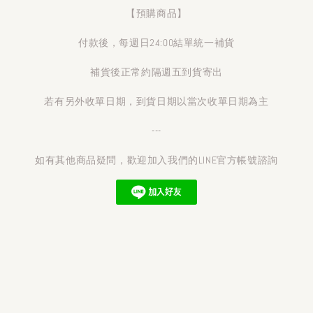
【預購商品】
付款後，每週日24:00結單統一補貨
補貨後正常約隔週五到貨寄出
若有另外收單日期，到貨日期以當次收單日期為主
---
如有其他商品疑問，歡迎加入我們的LINE官方帳號諮詢