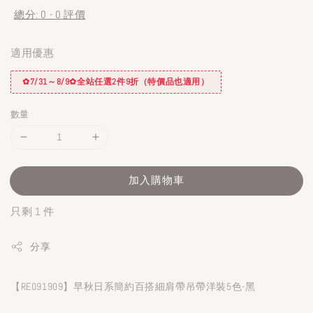
總分:
0
-
0
評價
適用優惠
✿7/31～8/9✿全站任選2件9折（特價品也適用）
數量
加入購物車
只剩 1 件
分享
【RE091909】早秋日系簡約百搭細肩帶吊帶洋裝5色-黑