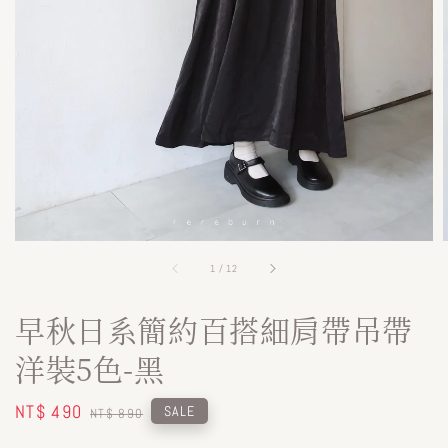
1
/
12
早秋日系簡約百搭細肩帶吊帶
洋裝5色-黑
Sale
NT$ 490
Regular
SALE
NT$ 890
price
price