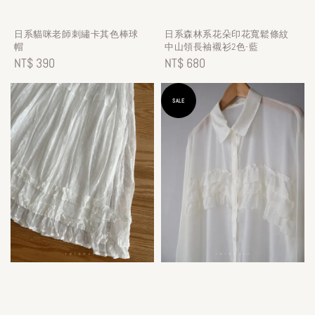
日系貓咪老師刺繡卡其色棒球
日系森林系花朵印花寬鬆條紋
帽
中山領長袖襯衫2色-藍
Regular
NT$ 390
Regular
NT$ 680
price
price
SALE