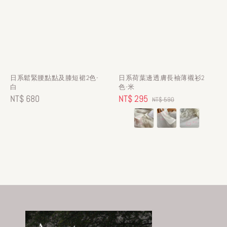
日系鬆緊腰點點及膝短裙2色-
日系荷葉邊透膚長袖薄襯衫2
白
色-米
Regular
NT$ 680
Sale
NT$ 295
Regular
NT$ 590
price
price
price