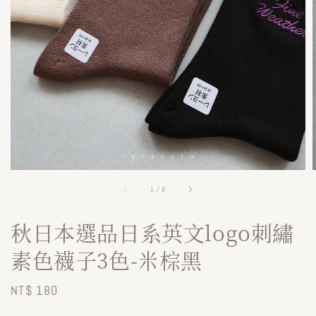
1
/
8
秋日本選品日系英文logo刺繡
素色襪子3色-米棕黑
Regular
NT$ 180
price