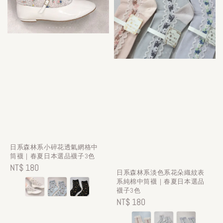
日系森林系小碎花透氣網格中
筒襪｜春夏日本選品襪子3色
Regular
NT$ 180
日系森林系淡色系花朵織紋表
price
系純棉中筒襪｜春夏日本選品
襪子3色
Regular
NT$ 180
price