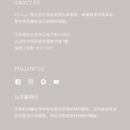
ABOUT US
REreburn 專注於日系女裝與古著選物，每週精選特色單品，
帶你找到屬於自己的獨特風格。
工作室近台北中山地下街R3出口
台北市大同區長安西路58號7樓
瑞朋工作室 38577587
FOLLOW US
反詐騙聲明
近期有詐騙盜用本站名義刊登徵求模特廣告，請女孩留意並
且勿提供任何個資。本站目前並無任何模特職缺。