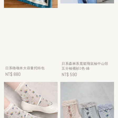
日系森林系寬鬆飛鼠袖中山領
日系嚕嚕米大容量托特包
五分袖襯衫2色-綠
Regular
NT$ 880
Regular
NT$ 590
price
price