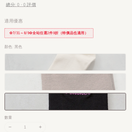
總分:
0
-
0
評價
適用優惠
✿7/31～8/9✿全站任選2件9折（特價品也適用）
顏色
: 黑色
數量