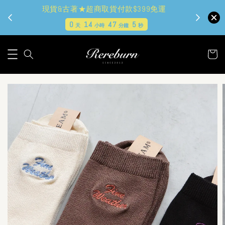
現貨&古著★超商取貨付款$399免運
0
14
47
4
天
小時
分鐘
秒