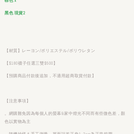
棕色 x
黑色 現貨2
【材質】レーヨン/ポリエステル/ポリウレタン
【$180襪子任選三雙$500】
【預購商品付款後追加，不適用超商取貨付款】
【注意事項】
。網購難免因為每個人的螢幕&家中燈光不同而有些微色差，顏
色以實物為主
。隨機抽樣＆手工測量，單面誤差正負1~2cm為正常範圍