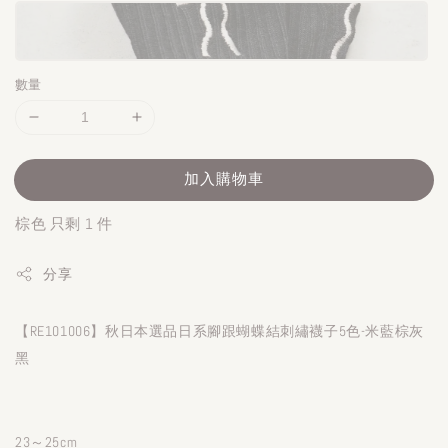
數量
加入購物車
棕色 只剩 1 件
分享
【RE101006】秋日本選品日系腳跟蝴蝶結刺繡襪子5色-米藍棕灰
黑
23～25cm