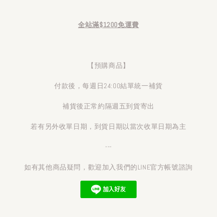
全站滿$1200免運費
【預購商品】
付款後，每週日24:00結單統一補貨
補貨後正常約隔週五到貨寄出
若有另外收單日期，到貨日期以當次收單日期為主
---
如有其他商品疑問，歡迎加入我們的LINE官方帳號諮詢