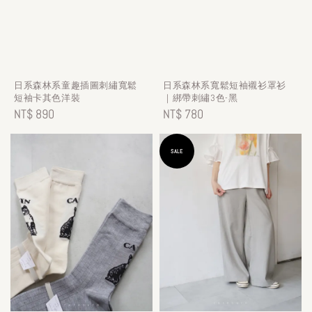
日系森林系童趣插圖刺繡寬鬆
日系森林系寬鬆短袖襯衫罩衫
短袖卡其色洋裝
｜綁帶刺繡3色-黑
Regular
NT$ 890
Regular
NT$ 780
price
price
SALE