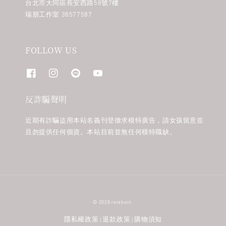
台北市大同區長安西路58號7樓
瑞朋工作室 38577587
FOLLOW US
反詐騙聲明
近期有詐騙盜用本站名義刊登徵求模特廣告，請女孩留意並
且勿提供任何個資。本站目前並無任何模特職缺。
© 2026 rereburn.
隱私權政策
退款政策
購物須知
|
|