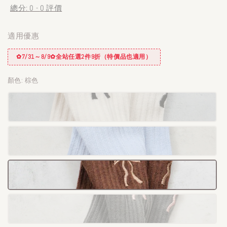
總分:
0
-
0
評價
適用優惠
✿7/31～8/9✿全站任選2件9折（特價品也適用）
顏色
: 棕色