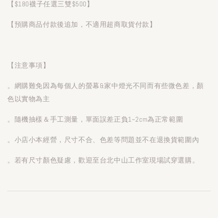
【$180襪子任選三雙$500】
【預購商品付款後追加，不適用超商取貨付款】
【注意事項】
。網購難免因為每個人的螢幕&家中燈光不同而有些微色差，顏
色以實物為主
。隨機抽樣＆手工測量，單面誤差正負1~2cm為正常範圍
。小店小本經營，尺寸不合、色差等問題並不在退換貨範圍內
。若有尺寸顏色疑慮，歡迎至台北中山工作室現場試穿選購。