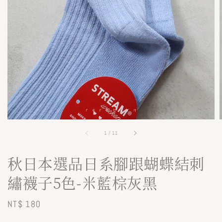
1
/
11
秋日本選品日系腳跟蝴蝶結刺
繡襪子5色-米藍棕灰黑
Regular
NT$ 180
price