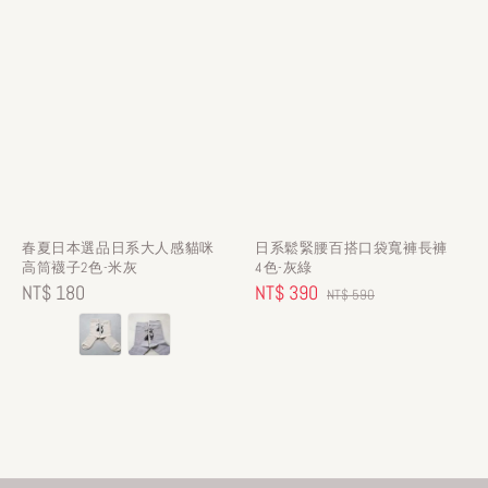
春夏日本選品日系大人感貓咪
日系鬆緊腰百搭口袋寬褲長褲
高筒襪子2色-米灰
4色-灰綠
Regular
NT$ 180
Sale
NT$ 390
Regular
NT$ 590
price
price
price