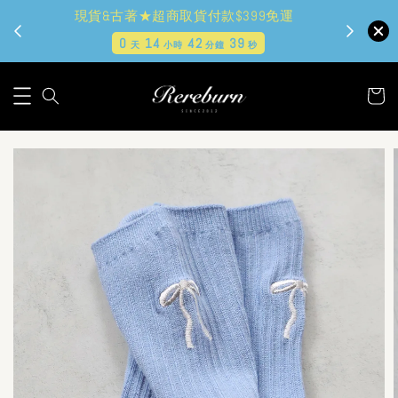
✿夏日好心情✿全站2件9折
現貨
0
14
42
37
天
小時
分鐘
秒