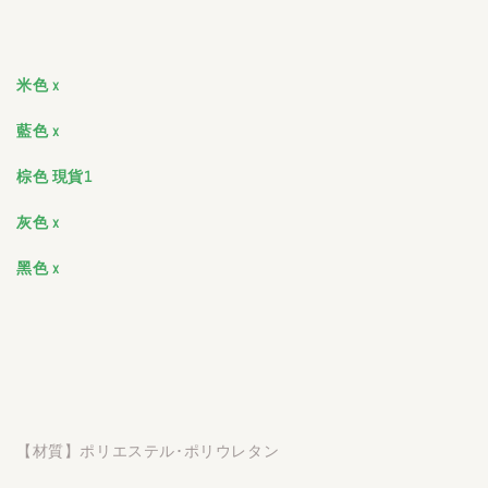
米色
x
藍色 x
棕色
現貨1
灰色
x
黑色 x
【材質】ポリエステル･ポリウレタン