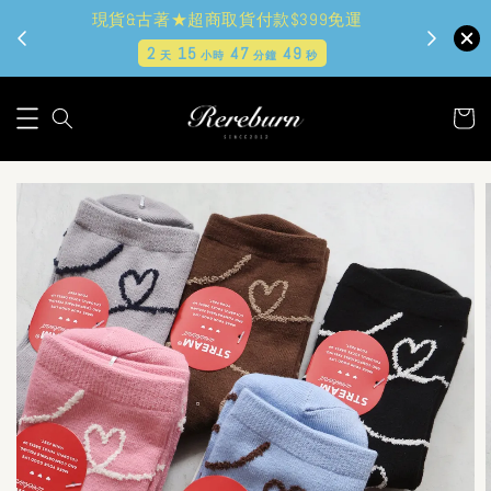
現貨&古著★超商取貨付款$399免運
2
15
47
47
天
小時
分鐘
秒