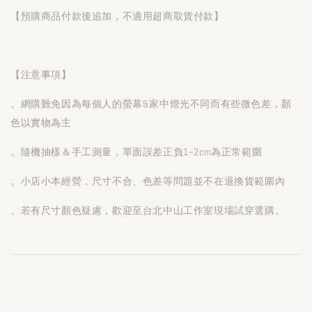
【預購商品付款後追加，不適用超商取貨付款】
【注意事項】
。網購難免因為每個人的螢幕&家中燈光不同而有些微色差，顏
色以實物為主
。隨機抽樣＆手工測量，單面誤差正負1~2cm為正常範圍
。小店小本經營，尺寸不合、色差等問題並不在退換貨範圍內
。若有尺寸顏色疑慮，歡迎至台北中山工作室現場試穿選購。