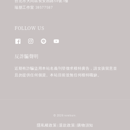
台北市大同區長安西路58號7樓
瑞朋工作室 38577587
FOLLOW US
反詐騙聲明
近期有詐騙盜用本站名義刊登徵求模特廣告，請女孩留意並
且勿提供任何個資。本站目前並無任何模特職缺。
© 2026 rereburn.
隱私權政策
退款政策
購物須知
|
|