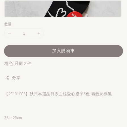
數量
加入購物車
粉色 只剩 2 件
分享
【RE101008】秋日本選品日系曲線愛心襪子5色-粉藍灰棕黑
23～25cm