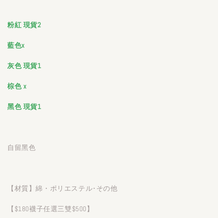
粉紅 現貨2
藍色x
灰色
現貨1
棕色 x
黑色 現貨1
自留黑色
【材質】綿・ポリエステル･その他
【$180襪子任選三雙$500】