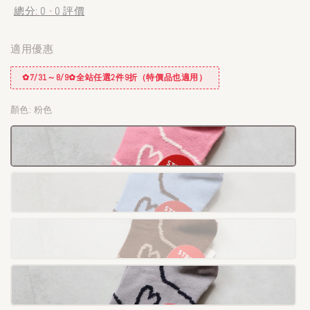
總分:
0
-
0
評價
適用優惠
✿7/31～8/9✿全站任選2件9折（特價品也適用）
顏色
: 粉色