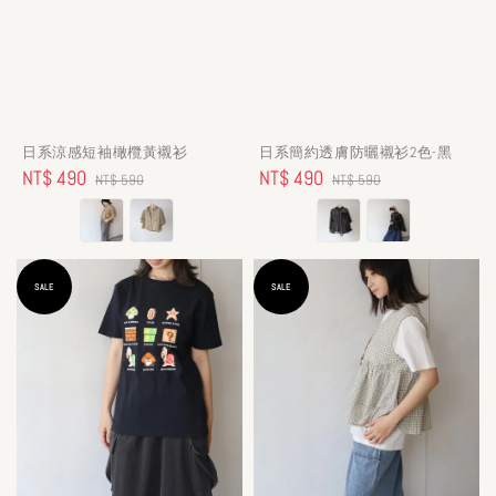
日系涼感短袖橄欖黃襯衫
日系簡約透膚防曬襯衫2色-黑
Sale
NT$ 490
Regular
Sale
NT$ 490
Regular
NT$ 590
NT$ 590
price
price
price
price
SALE
SALE