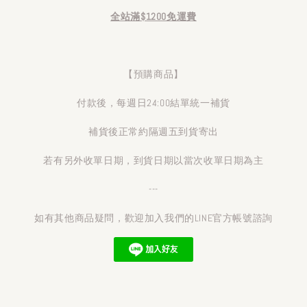
全站滿$1200免運費
【預購商品】
付款後，每週日24:00結單統一補貨
補貨後正常約隔週五到貨寄出
若有另外收單日期，到貨日期以當次收單日期為主
---
如有其他商品疑問，歡迎加入我們的LINE官方帳號諮詢