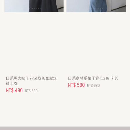
日系馬力歐印花深藍色寬鬆短
日系森林系格子背心2色-卡其
袖上衣
Sale
NT$ 580
Regular
NT$ 680
Sale
NT$ 490
Regular
NT$ 590
price
price
price
price