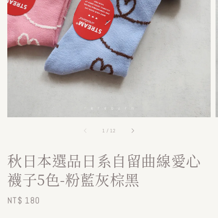
1
/
12
秋日本選品日系自留曲線愛心
襪子5色-粉藍灰棕黑
Regular
NT$ 180
price