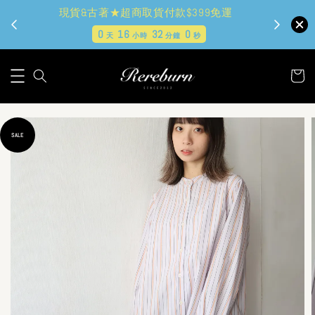
現貨&古著★超商取貨付款$399免運
0
16
31
58
天
小時
分鐘
秒
SALE