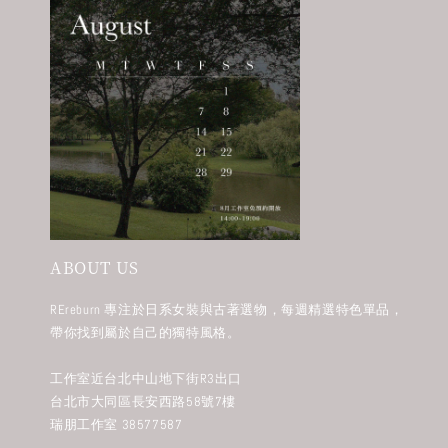
ABOUT US
REreburn 專注於日系女裝與古著選物，每週精選特色單品，
帶你找到屬於自己的獨特風格。
工作室近台北中山地下街R3出口
台北市大同區長安西路58號7樓
瑞朋工作室 38577587