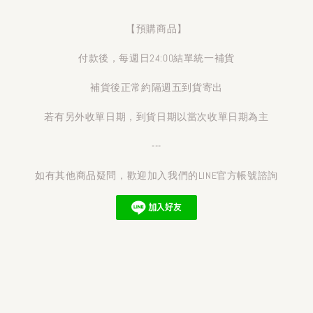
【預購商品】
付款後，每週日24:00結單統一補貨
補貨後正常約隔週五到貨寄出
若有另外收單日期，到貨日期以當次收單日期為主
---
如有其他商品疑問，歡迎加入我們的LINE官方帳號諮詢