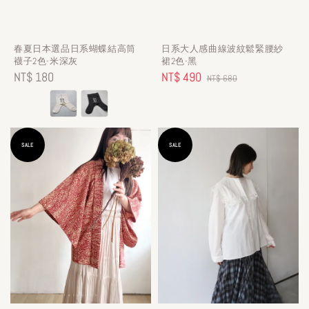
春夏日本選品日系蝴蝶結高筒
日系大人感曲線波紋鬆緊腰紗
襪子2色-米深灰
裙2色-黑
Regular
NT$ 180
Sale
NT$ 490
Regular
NT$ 680
price
price
price
SALE
SALE