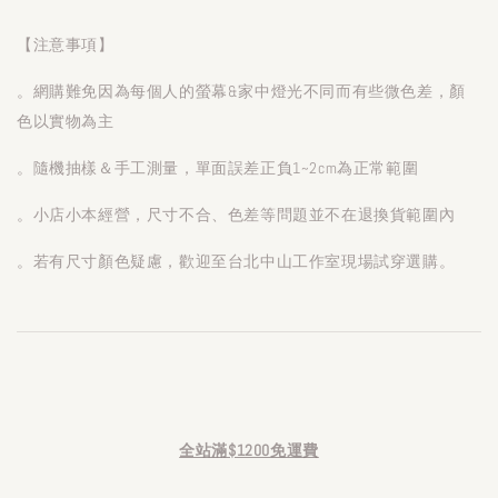
【注意事項】
。網購難免因為每個人的螢幕&家中燈光不同而有些微色差，顏
色以實物為主
。隨機抽樣＆手工測量，單面誤差正負1~2cm為正常範圍
。小店小本經營，尺寸不合、色差等問題並不在退換貨範圍內
。若有尺寸顏色疑慮，歡迎至台北中山工作室現場試穿選購。
全站滿$1200免運費