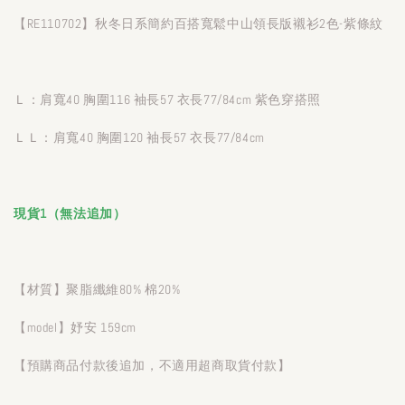
【RE110702】秋冬日系簡約百搭寬鬆中山領長版襯衫2色-紫條紋
Ｌ：肩寬40 胸圍116 袖長57 衣長77/84cm 紫色穿搭照
ＬＬ：肩寬40 胸圍120 袖長57 衣長77/84cm
現貨1（無法追加）
【材質】聚脂纖維80% 棉20%
【model】妤安 159cm
【預購商品付款後追加，不適用超商取貨付款】