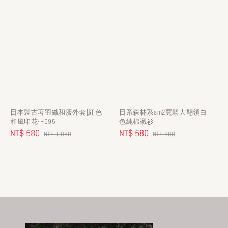
日本製古著羽織和服外套|紅色
日系森林系sm2寬鬆大翻領白
和風印花-H595
色純棉襯衫
Sale
NT$ 580
Regular
Sale
NT$ 580
Regular
NT$ 1,080
NT$ 880
price
price
price
price