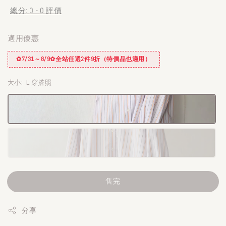
總分:
0
-
0
評價
適用優惠
✿7/31～8/9✿全站任選2件9折（特價品也適用）
大小
: Ｌ穿搭照
售完
分享