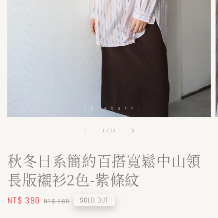
1
/
12
秋冬日系簡約百搭寬鬆中山領
長版襯衫2色-紫條紋
Sale
NT$ 390
Regular
SOLD OUT
NT$ 680
price
price