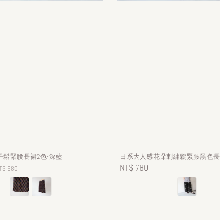
子鬆緊腰長裙2色-深藍
日系大人感花朵刺繡鬆緊腰黑色
egular
Regular
NT$ 780
T$ 680
rice
price