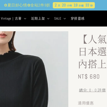
✿夏日好心情✿全站2件9折
2
20
19
32
天
小時
分鐘
秒
Vintage｜古著
近期上架
SALE
穿搭靈感
【人氣
日本選
內搭上
Regular
NT$ 680
price
總分:
0
-
0
評價
適用優惠