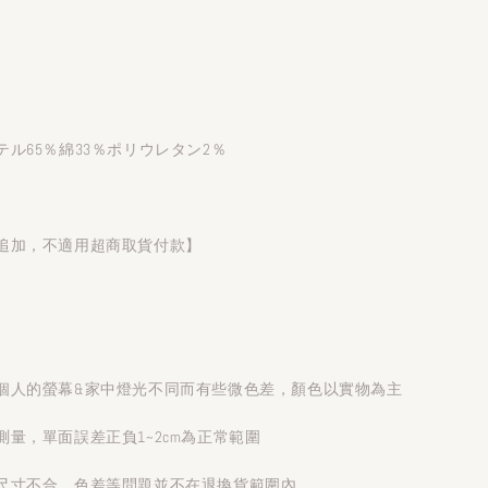
ル65％綿33％ポリウレタン2％
追加，不適用超商取貨付款】
個人的螢幕&家中燈光不同而有些微色差，顏色以實物為主
量，單面誤差正負1~2cm為正常範圍
尺寸不合、色差等問題並不在退換貨範圍內