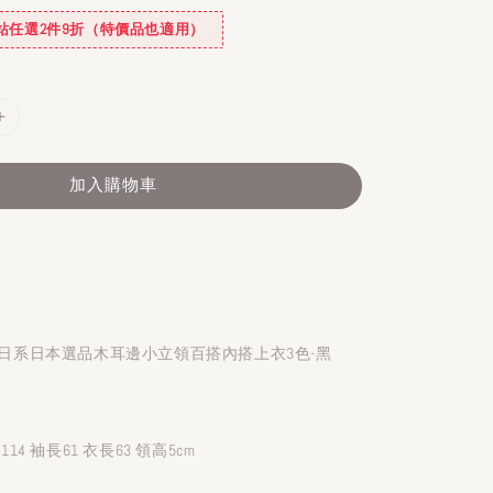
✿全站任選2件9折（特價品也適用）
加入購物車
】秋冬日系日本選品木耳邊小立領百搭內搭上衣3色-黑
114 袖長61 衣長63 領高5cm