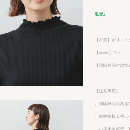
現貨1
【材質】ポリエステ
【model】159cm
【預購商品付款後
【注意事項】
。網購難免因為每
。隨機抽樣＆手工測
。小店小本經營，