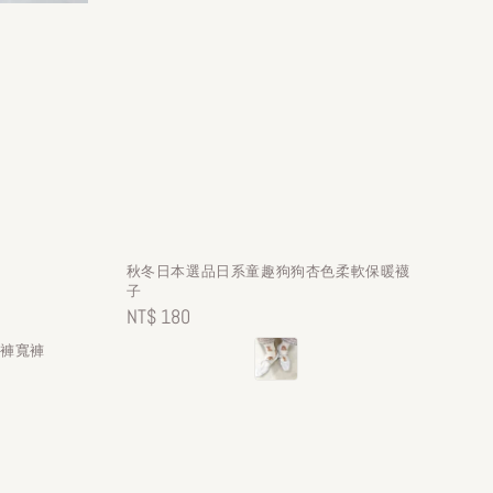
秋冬日本選品日系童趣狗狗杏色柔軟保暖襪
子
Regular
NT$ 180
price
長褲寬褲