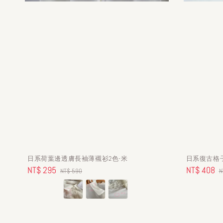
日系荷葉邊透膚長袖薄襯衫2色-米
日系復古格
Sale
NT$ 295
Regular
Sale
NT$ 408
R
NT$ 590
N
price
price
price
p