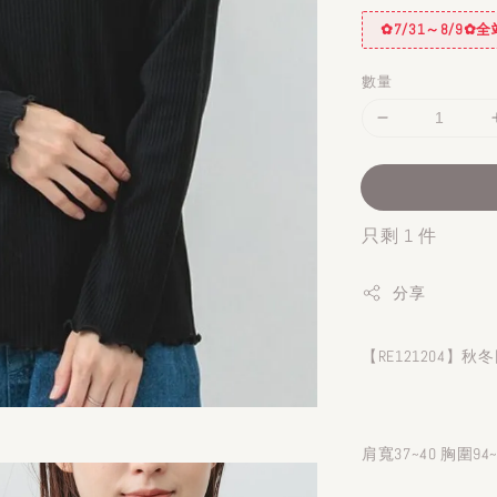
✿7/31～8/9
數量
只剩 1 件
分享
【RE121204
肩寬37~40 胸圍94~