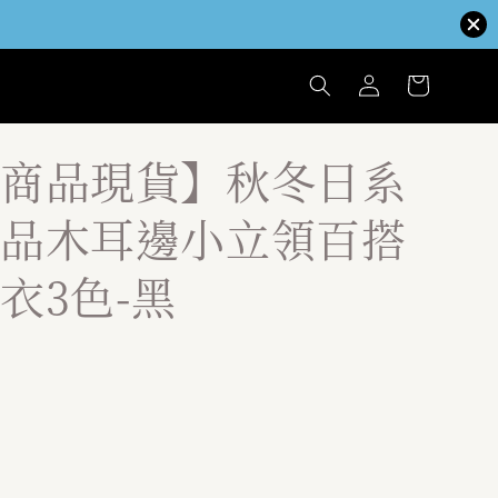
商品現貨】秋冬日系
品木耳邊小立領百搭
衣3色-黑