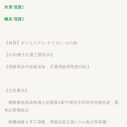
米黃 現貨1
鐵灰 現貨2
【材質】ポリエステル‧ナイロン‧その他
【$180襪子任選三雙$500】
【預購商品付款後追加，不適用超商取貨付款】
【注意事項】
。網購難免因為每個人的螢幕&家中燈光不同而有些微色差，顏
色以實物為主
。隨機抽樣＆手工測量，單面誤差正負1~2cm為正常範圍