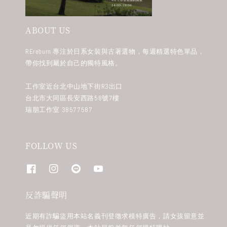
ABOUT US
REreburn 專注於日系女裝與古著選物，每週精選特色單品，
帶你找到屬於自己的獨特風格。
工作室近台北中山地下街R3出口
台北市大同區長安西路58號7樓
瑞朋工作室 38577587
FOLLOW US
反詐騙聲明
近期有詐騙盜用本站名義刊登徵求模特廣告，請女孩留意並