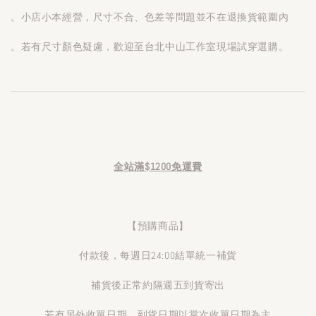
。小店小本經營，尺寸不合、色差等問題並不在退換貨範圍內
。若有尺寸顏色疑慮，歡迎至台北中山工作室現場試穿選購。
全站滿$1200免運費
【預購商品】
付款後，每週日24:00結單統一補貨
補貨後正常約隔週五到貨寄出
若有另外收單日期，到貨日期以當次收單日期為主