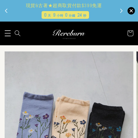
現貨&古著★超商取貨付款$399免運
0
9
0
23
天
小時
分鐘
秒