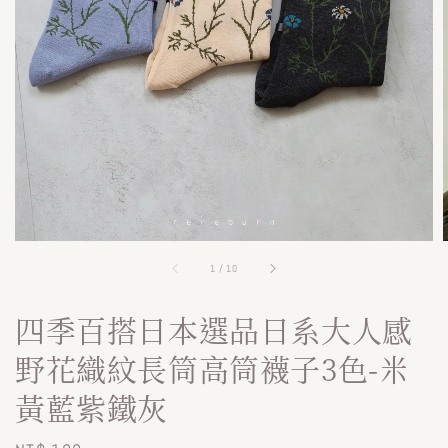
1
/
10
四季百搭日本選品日系大人感
野花織紋長筒高筒襪子3色-米
黃藍紫鐵灰