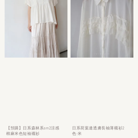
【預購】日系森林系sm2涼感
日系荷葉邊透膚長袖薄襯衫2
棉麻米色短袖襯衫
色-米