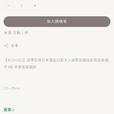
加入購物車
米黃 只剩 1 件
分享
【RE121912】四季百搭日本選品日系大人感野花織紋長筒高筒襪
子3色-米黃藍紫鐵灰
23～25cm
藍紫 x