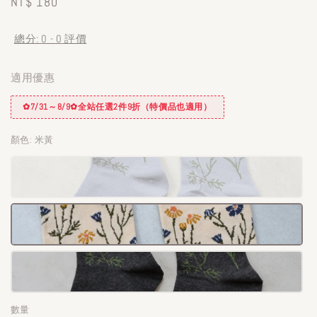
Regular
NT$ 180
price
總分:
0
-
0
評價
適用優惠
✿7/31～8/9✿全站任選2件9折（特價品也適用）
顏色
: 米黃
數量