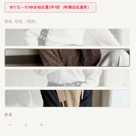
✿7/31～8/9✿全站任選2件9折（特價品也適用）
顏色
: 棕色（現貨）
數量