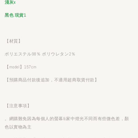
淺灰x
黑色
現貨1
【材質】
ポリエステル98％ ポリウレタン2％
【model】157cm
【預購商品付款後追加，不適用超商取貨付款】
【注意事項】
。網購難免因為每個人的螢幕&家中燈光不同而有些微色差，顏
色以實物為主