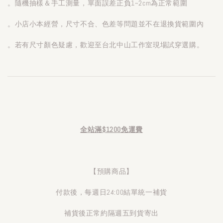
。隨機抽樣＆手工測量，單面誤差正負1~2cm為正常範圍
。小店小本經營，尺寸不合、色差等問題並不在退換貨範圍內
。若有尺寸顏色疑慮，歡迎至台北中山工作室現場試穿選購。
全站滿$1200免運費
【預購商品】
付款後，每週日24:00結單統一補貨
補貨後正常約隔週五到貨寄出