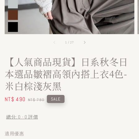
1
/
27
【人氣商品現貨】日系秋冬日
本選品皺褶高領內搭上衣4色-
米白棕淺灰黑
Sale
NT$ 490
Regular
SALE
NT$ 780
price
price
總分:
0
-
0
評價
適用優惠