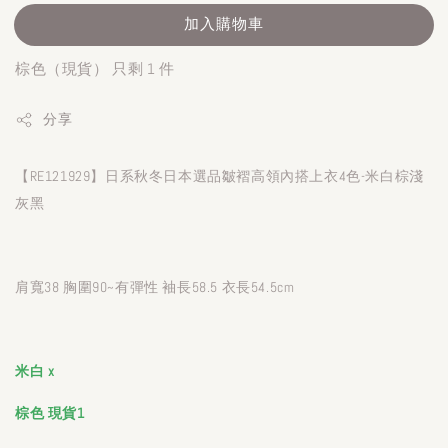
加入購物車
棕色（現貨） 只剩 1 件
分享
【RE121929】日系秋冬日本選品皺褶高領內搭上衣4色-米白棕淺
灰黑
肩寬38 胸圍90~有彈性 袖長58.5 衣長54.5cm
米白 x
棕色
現貨1