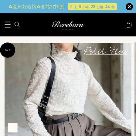
✿夏日好心情✿全站2件9折
3
6
23
40
天
小時
分鐘
秒
SALE