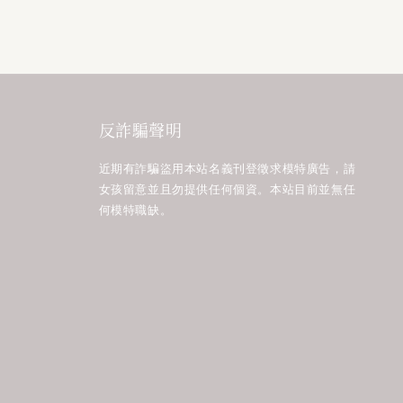
反詐騙聲明
近期有詐騙盜用本站名義刊登徵求模特廣告，請
女孩留意並且勿提供任何個資。本站目前並無任
何模特職缺。