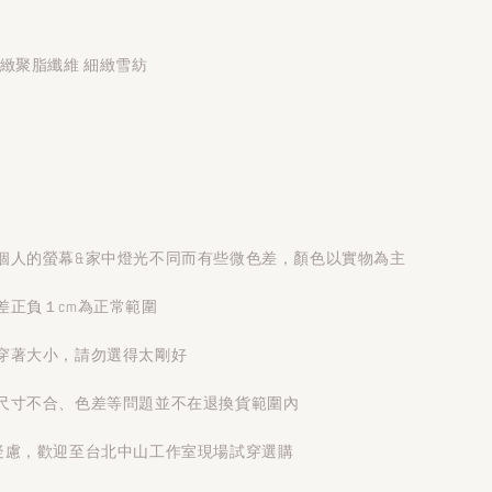
緻聚脂纖維 細緻雪紡
個人的螢幕&家中燈光不同而有些微色差，顏色以實物為主
差正負１cm為正常範圍
穿著大小，請勿選得太剛好
尺寸不合、色差等問題並不在退換貨範圍內
疑慮，歡迎至台北中山工作室現場試穿選購