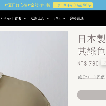
現貨&古著★超商取貨付款$399免運
1
19
8
57
天
小時
分鐘
秒
Vintage｜古著
近期上架
SALE
穿搭靈感
日本製
其綠色
Regular
NT$ 780
S
price
總分:
0
-
0
評價