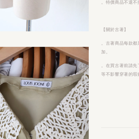
。特價商品不退不
【關於古著】
。古著商品每款都
加。
。在買古著前請先
等不影響穿著的瑕