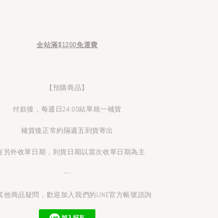
全站滿$1200免運費
【預購商品】
付款後，每週日24:00結單統一補貨
補貨後正常約隔週五到貨寄出
有另外收單日期，到貨日期以當次收單日期為主
---
其他商品疑問，歡迎加入我們的LINE官方帳號諮詢