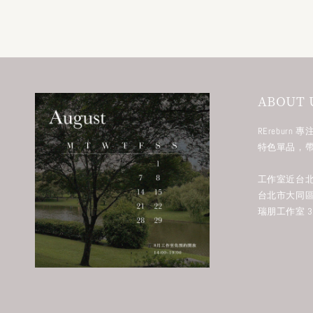
ABOUT 
RErebur
特色單品，
工作室近台北
台北市大同區
瑞朋工作室 38