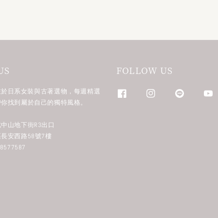
US
FOLLOW US
n 專注於日系女裝與古著選物，每週精選
帶你找到屬於自己的獨特風格。
中山地下街R3出口
長安西路58號7樓
577587