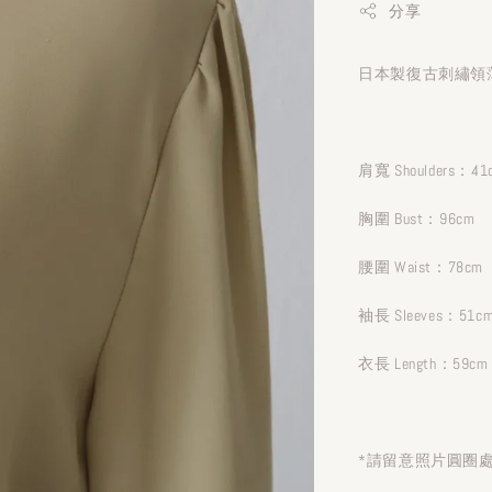
分享
日本製復古刺繡領薄
肩寬 Shoulders：41
胸圍 Bust：96cm
腰圍 Waist：78cm
袖長 Sleeves：51c
衣長 Length：59cm
*請留意照片圓圈