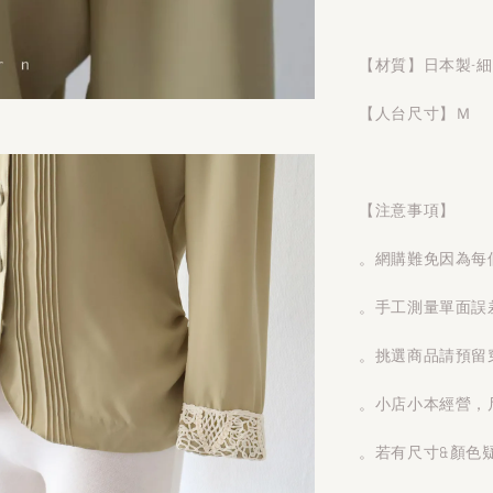
【材質】日本製-細
【人台尺寸】Ｍ
【注意事項】
。網購難免因為每
。手工測量單面誤
。挑選商品請預留
。小店小本經營，
。若有尺寸&顏色