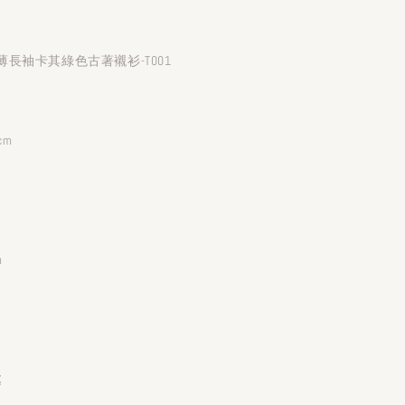
長袖卡其綠色古著襯衫-T001
cm
m
處