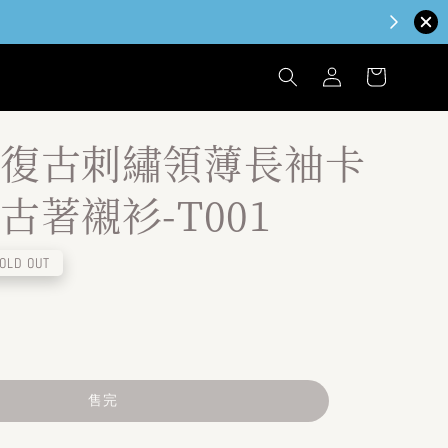
復古刺繡領薄長袖卡
古著襯衫-T001
OLD OUT
售完