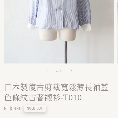
1
/
5
日本製復古剪裁寬鬆薄長袖藍
色條紋古著襯衫-T010
Regular
NT$ 680
SOLD OUT
price