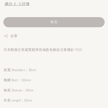
總分:
0
-
0
評價
售完
分享
日本製復古剪裁寬鬆薄長袖藍色條紋古著襯衫-T010
肩寬 Shoulders：36cm
胸圍 Bust：104cm
袖長 Sleeves：56cm
衣長 Length：62cm