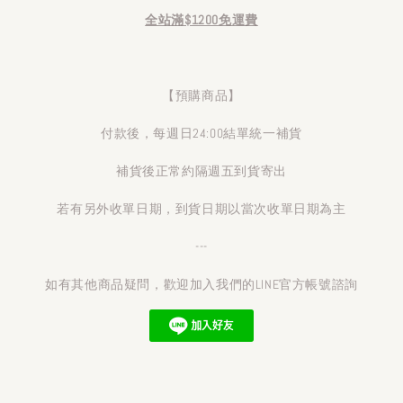
全站滿$1200免運費
【預購商品】
付款後，每週日24:00結單統一補貨
補貨後正常約隔週五到貨寄出
若有另外收單日期，到貨日期以當次收單日期為主
---
如有其他商品疑問，歡迎加入我們的LINE官方帳號諮詢