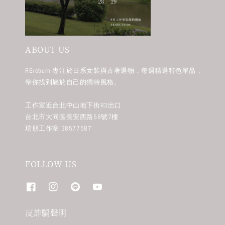
ABOUT US
REreburn 專注於日系女裝與古著選物，每週精選特色單品，
帶你找到屬於自己的獨特風格。
工作室近台北中山地下街R3出口
台北市大同區長安西路58號7樓
瑞朋工作室 38577587
FOLLOW US
反詐騙聲明