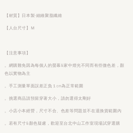
【材質】日本製-細緻聚脂纖維
【人台尺寸】Ｍ
【注意事項】
。網購難免因為每個人的螢幕&家中燈光不同而有些微色差，顏
色以實物為主
。手工測量單面誤差正負１cm為正常範圍
。挑選商品請預留穿著大小，請勿選得太剛好
。小店小本經營，尺寸不合、色差等問題並不在退換貨範圍內
。若有尺寸&顏色疑慮，歡迎至台北中山工作室現場試穿選購