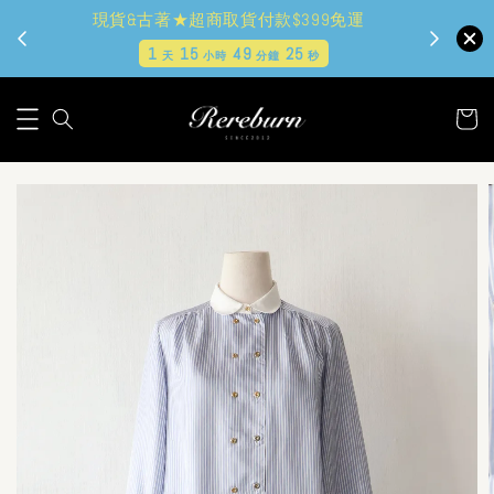
現貨&古著★超商取貨付款$399免運
1
15
49
24
天
小時
分鐘
秒