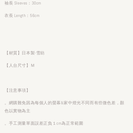
袖長 Sleeves：30cm
衣長 Length：56cm
【材質】日本製-雪紡
【人台尺寸】Ｍ
【注意事項】
。網購難免因為每個人的螢幕&家中燈光不同而有些微色差，顏
色以實物為主
。手工測量單面誤差正負１cm為正常範圍