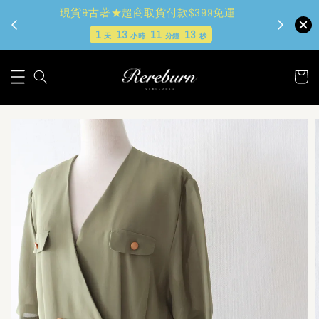
現貨&古著★超商取貨付款$399免運
1
13
11
12
天
小時
分鐘
秒