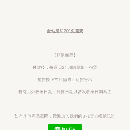
全站滿$1200免運費
【預購商品】
付款後，每週日24:00結單統一補貨
補貨後正常約隔週五到貨寄出
若有另外收單日期，到貨日期以當次收單日期為主
---
如有其他商品疑問，歡迎加入我們的LINE官方帳號諮詢