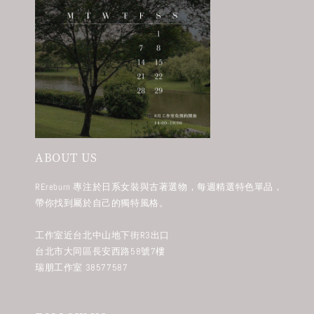
ABOUT US
REreburn 專注於日系女裝與古著選物，每週精選特色單品，
帶你找到屬於自己的獨特風格。
工作室近台北中山地下街R3出口
台北市大同區長安西路58號7樓
瑞朋工作室 38577587