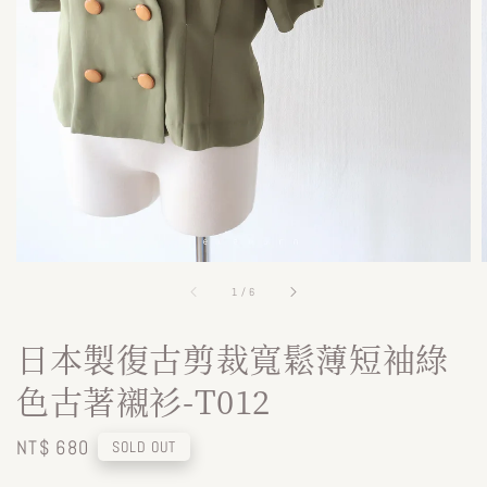
1
/
6
日本製復古剪裁寬鬆薄短袖綠
色古著襯衫-T012
Regular
NT$ 680
SOLD OUT
price