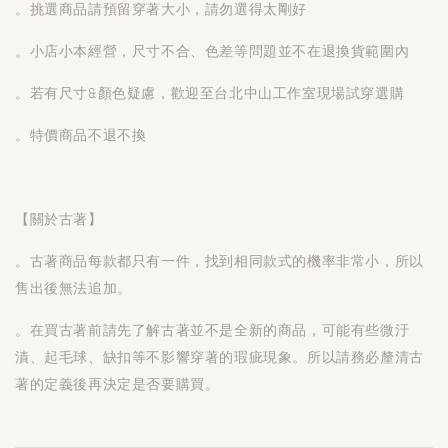
。挑選商品請預留穿著大小，請勿選得太剛好
。小店小本經營，尺寸不合、色差等問題並不在退換貨範圍內
。若有尺寸&顏色疑慮，歡迎至台北中山工作室現場試穿選購
。特價商品不退不換
【關於古著】
。古著商品每款都只有一件，找到相同款式的機率非常小，所以
售出後無法追加。
。在買古著前請先了解古著並不是全新的商品，可能有些微汙
漬、起毛球、缺扣等不影響穿著的瑕疵現象。所以請務必釐清古
著的定義後再決定是否要購買。