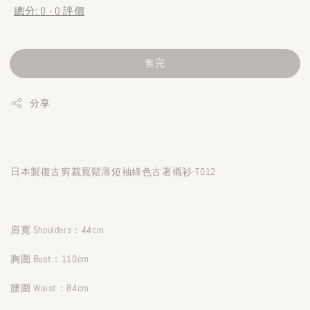
總分:
0
-
0
評價
售完
分享
日本製復古剪裁寬鬆薄短袖綠色古著襯衫-T012
肩寬 Shoulders：44cm
胸圍 Bust：110cm
腰圍 Waist：84cm