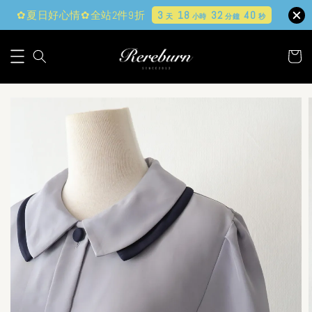
✿夏日好心情✿全站2件9折
3
18
32
39
天
小時
分鐘
秒