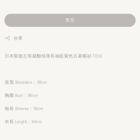
售完
分享
日本製復古剪裁翻領薄長袖藍紫色古著襯衫-T016
肩寬 Shoulders：38cm
胸圍 Bust：96cm
袖長 Sleeves：56cm
衣長 Length：64cm