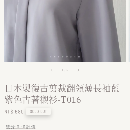
1
/
5
日本製復古剪裁翻領薄長袖藍
紫色古著襯衫-T016
Regular
NT$ 680
SOLD OUT
price
總分:
0
-
0
評價