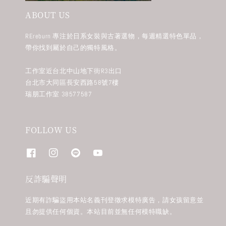
ABOUT US
REreburn 專注於日系女裝與古著選物，每週精選特色單品，
帶你找到屬於自己的獨特風格。
工作室近台北中山地下街R3出口
台北市大同區長安西路58號7樓
瑞朋工作室 38577587
FOLLOW US
反詐騙聲明
近期有詐騙盜用本站名義刊登徵求模特廣告，請女孩留意並
且勿提供任何個資。本站目前並無任何模特職缺。