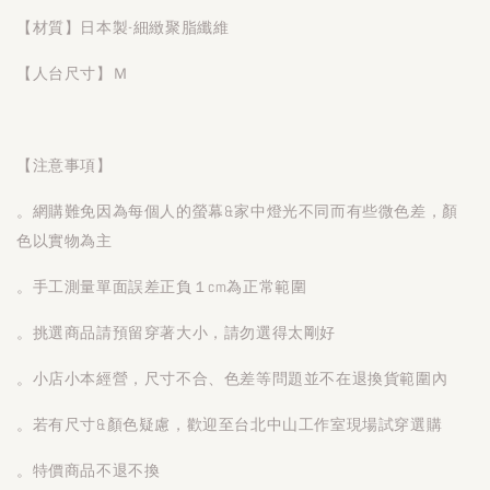
【材質】日本製-細緻聚脂纖維
【人台尺寸】Ｍ
【注意事項】
。網購難免因為每個人的螢幕&家中燈光不同而有些微色差，顏
色以實物為主
。手工測量單面誤差正負１cm為正常範圍
。挑選商品請預留穿著大小，請勿選得太剛好
。小店小本經營，尺寸不合、色差等問題並不在退換貨範圍內
。若有尺寸&顏色疑慮，歡迎至台北中山工作室現場試穿選購
。特價商品不退不換