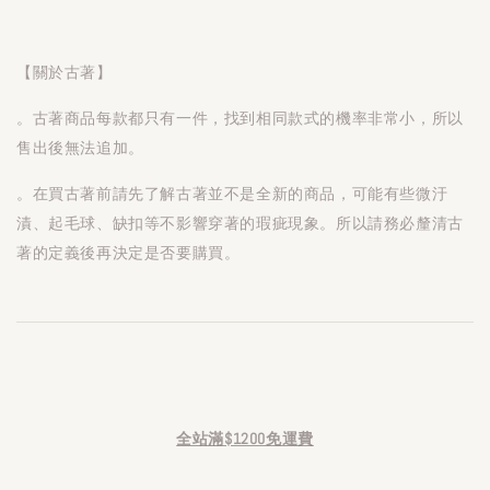
【關於古著】
。古著商品每款都只有一件，找到相同款式的機率非常小，所以
售出後無法追加。
。在買古著前請先了解古著並不是全新的商品，可能有些微汙
漬、起毛球、缺扣等不影響穿著的瑕疵現象。所以請務必釐清古
著的定義後再決定是否要購買。
全站滿$1200免運費