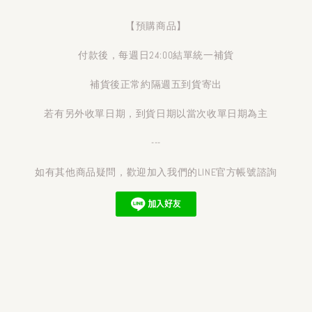
【預購商品】
付款後，每週日24:00結單統一補貨
補貨後正常約隔週五到貨寄出
若有另外收單日期，到貨日期以當次收單日期為主
---
如有其他商品疑問，歡迎加入我們的LINE官方帳號諮詢