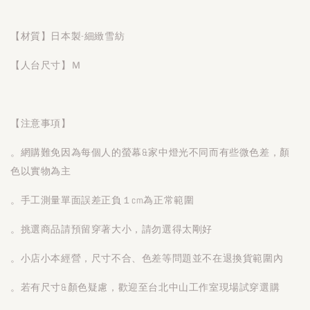
【材質】日本製-細緻雪紡
【人台尺寸】Ｍ
【注意事項】
。網購難免因為每個人的螢幕&家中燈光不同而有些微色差，顏
色以實物為主
。手工測量單面誤差正負１cm為正常範圍
。挑選商品請預留穿著大小，請勿選得太剛好
。小店小本經營，尺寸不合、色差等問題並不在退換貨範圍內
。若有尺寸&顏色疑慮，歡迎至台北中山工作室現場試穿選購