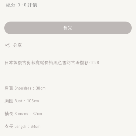
總分:
0
-
0
評價
售完
分享
日本製復古剪裁寬鬆長袖黑色雪紡古著襯衫-T026
肩寬 Shoulders：38cm
胸圍 Bust：106cm
袖長 Sleeves：62cm
衣長 Length：64cm