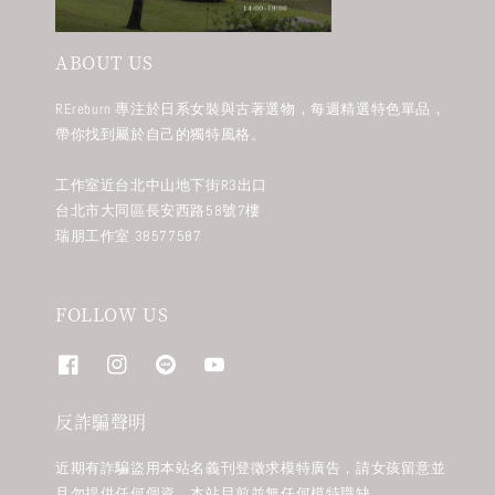
ABOUT US
REreburn 專注於日系女裝與古著選物，每週精選特色單品，
帶你找到屬於自己的獨特風格。
工作室近台北中山地下街R3出口
台北市大同區長安西路58號7樓
瑞朋工作室 38577587
FOLLOW US
反詐騙聲明
近期有詐騙盜用本站名義刊登徵求模特廣告，請女孩留意並
且勿提供任何個資。本站目前並無任何模特職缺。