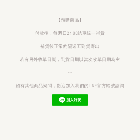
【預購商品】
付款後，每週日24:00結單統一補貨
補貨後正常約隔週五到貨寄出
若有另外收單日期，到貨日期以當次收單日期為主
---
如有其他商品疑問，歡迎加入我們的LINE官方帳號諮詢