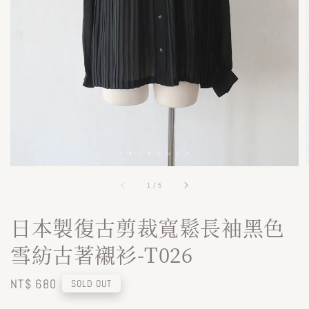
1
/
5
日本製復古剪裁寬鬆長袖黑色
雪紡古著襯衫-T026
Regular
NT$ 680
SOLD OUT
price