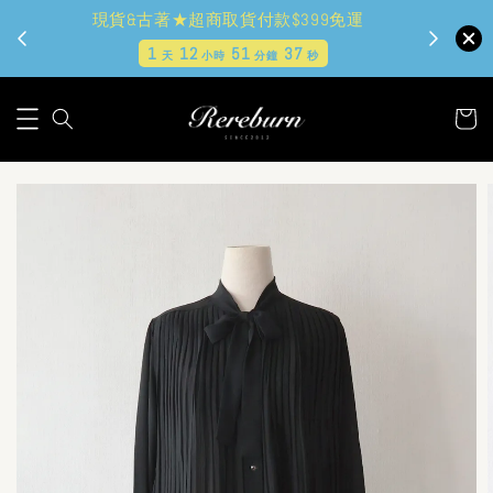
現貨&古著★超商取貨付款$399免運
1
12
51
36
天
小時
分鐘
秒