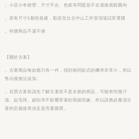
。小店小本經營，尺寸不合、色差等問題並不在退換貨範圍內
。若有尺寸&顏色疑慮，歡迎至台北中山工作室現場試穿選購
。特價商品不退不換
【關於古著】
。古著商品每款都只有一件，找到相同款式的機率非常小，所以
售出後無法追加。
。在買古著前請先了解古著並不是全新的商品，可能有些微汙
漬、起毛球、缺扣等不影響穿著的瑕疵現象。所以請務必釐清古
著的定義後再決定是否要購買。