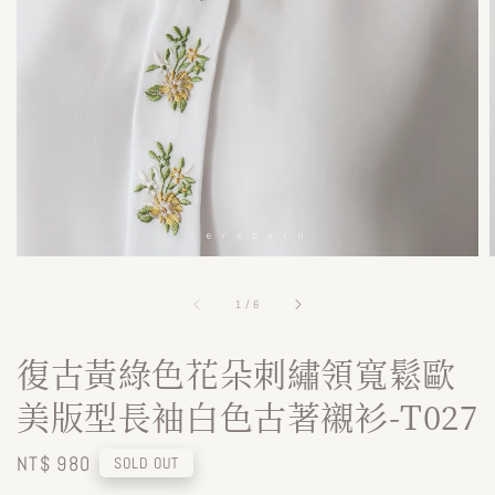
1
/
6
復古黃綠色花朵刺繡領寬鬆歐
美版型長袖白色古著襯衫-T027
Regular
NT$ 980
SOLD OUT
price