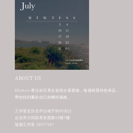
ABOUT US
REreburn 專注於日系女裝與古著選物，每週精選特色單品，
帶你找到屬於自己的獨特風格。
工作室近台北中山地下街R3出口
台北市大同區長安西路58號7樓
瑞朋工作室 38577587