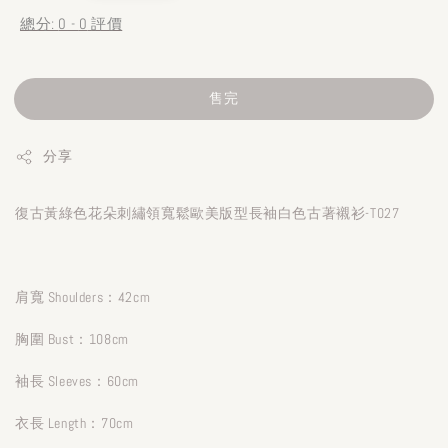
總分:
0
-
0
評價
售完
分享
復古黃綠色花朵刺繡領寬鬆歐美版型長袖白色古著襯衫-T027
肩寬 Shoulders：42cm
胸圍 Bust：108cm
袖長 Sleeves：60cm
衣長 Length：70cm