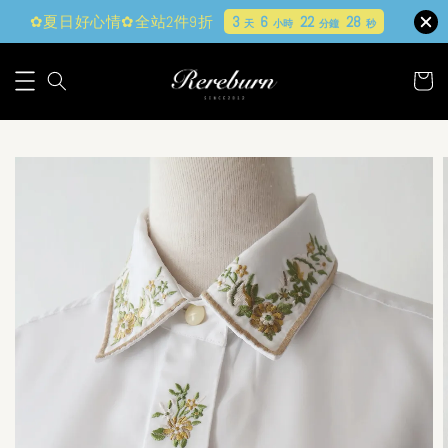
✿夏日好心情✿全站2件9折
3
6
22
27
天
小時
分鐘
秒