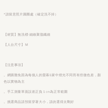
*請留意照片圓圈處（確定洗不掉）
【材質】無洗標-細緻聚脂纖維
【人台尺寸】Ｍ
【注意事項】
。網購難免因為每個人的螢幕&家中燈光不同而有些微色差，顏
色以實物為主
。手工測量單面誤差正負１cm為正常範圍
。挑選商品請預留穿著大小，請勿選得太剛好