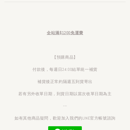
全站滿$1200免運費
【預購商品】
付款後，每週日24:00結單統一補貨
補貨後正常約隔週五到貨寄出
若有另外收單日期，到貨日期以當次收單日期為主
---
如有其他商品疑問，歡迎加入我們的LINE官方帳號諮詢