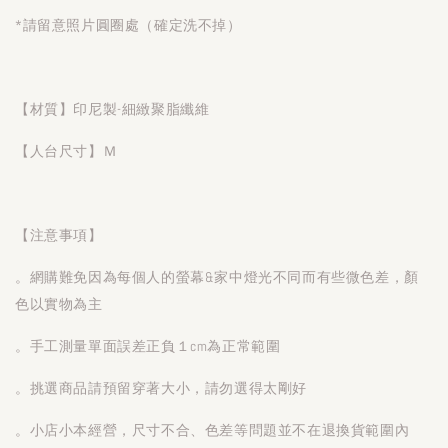
*請留意照片圓圈處（確定洗不掉）
【材質】印尼製-細緻聚脂纖維
【人台尺寸】Ｍ
【注意事項】
。網購難免因為每個人的螢幕&家中燈光不同而有些微色差，顏
色以實物為主
。手工測量單面誤差正負１cm為正常範圍
。挑選商品請預留穿著大小，請勿選得太剛好
。小店小本經營，尺寸不合、色差等問題並不在退換貨範圍內