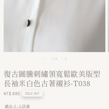
1
/
5
復古圖騰刺繡領寬鬆歐美版型
長袖米白色古著襯衫-T038
Regular
NT$ 880
SOLD OUT
price
總分:
0
-
0
評價