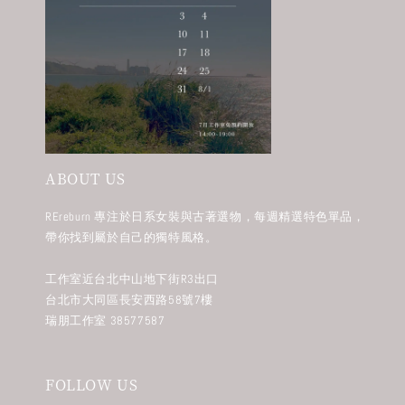
ABOUT US
REreburn 專注於日系女裝與古著選物，每週精選特色單品，
帶你找到屬於自己的獨特風格。
工作室近台北中山地下街R3出口
台北市大同區長安西路58號7樓
瑞朋工作室 38577587
FOLLOW US