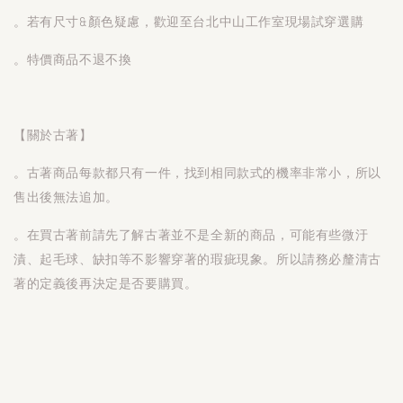
。若有尺寸&顏色疑慮，歡迎至台北中山工作室現場試穿選購
。特價商品不退不換
【關於古著】
。古著商品每款都只有一件，找到相同款式的機率非常小，所以
售出後無法追加。
。在買古著前請先了解古著並不是全新的商品，可能有些微汙
漬、起毛球、缺扣等不影響穿著的瑕疵現象。所以請務必釐清古
著的定義後再決定是否要購買。