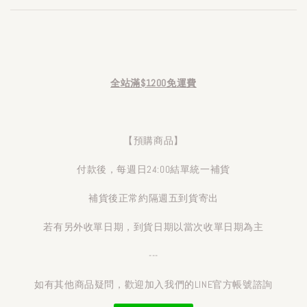
全站滿$1200免運費
【預購商品】
付款後，每週日24:00結單統一補貨
補貨後正常約隔週五到貨寄出
若有另外收單日期，到貨日期以當次收單日期為主
---
如有其他商品疑問，歡迎加入我們的LINE官方帳號諮詢