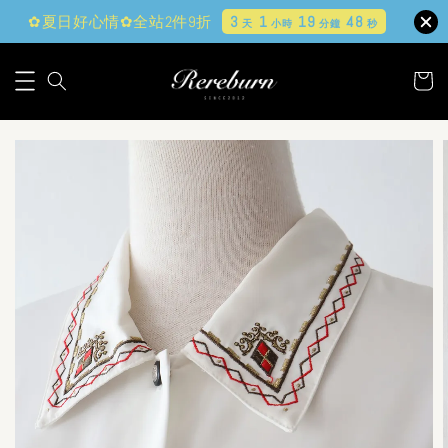
✿夏日好心情✿全站2件9折
3
1
19
47
天
小時
分鐘
秒