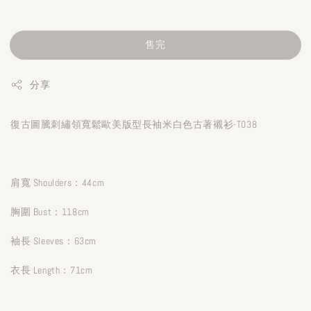
售完
分享
復古圖騰刺繡領寬鬆歐美版型長袖米白色古著襯衫-T038
肩寬 Shoulders：44cm
胸圍 Bust：118cm
袖長 Sleeves：63cm
衣長 Length：71cm