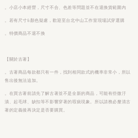
。小店小本經營，尺寸不合、色差等問題並不在退換貨範圍內
。若有尺寸&顏色疑慮，歡迎至台北中山工作室現場試穿選購
。特價商品不退不換
【關於古著】
。古著商品每款都只有一件，找到相同款式的機率非常小，所以
售出後無法追加。
。在買古著前請先了解古著並不是全新的商品，可能有些微汙
漬、起毛球、缺扣等不影響穿著的瑕疵現象。所以請務必釐清古
著的定義後再決定是否要購買。