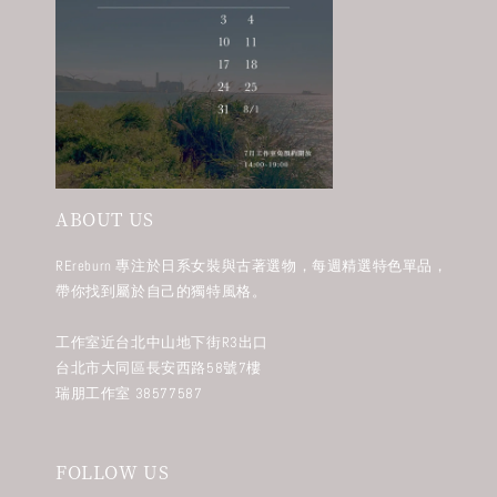
ABOUT US
REreburn 專注於日系女裝與古著選物，每週精選特色單品，
帶你找到屬於自己的獨特風格。
工作室近台北中山地下街R3出口
台北市大同區長安西路58號7樓
瑞朋工作室 38577587
FOLLOW US