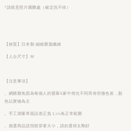
*請留意照片圓圈處（確定洗不掉）
【材質】日本製-細緻聚脂纖維
【人台尺寸】Ｍ
【注意事項】
。網購難免因為每個人的螢幕&家中燈光不同而有些微色差，顏
色以實物為主
。手工測量單面誤差正負１cm為正常範圍
。挑選商品請預留穿著大小，請勿選得太剛好