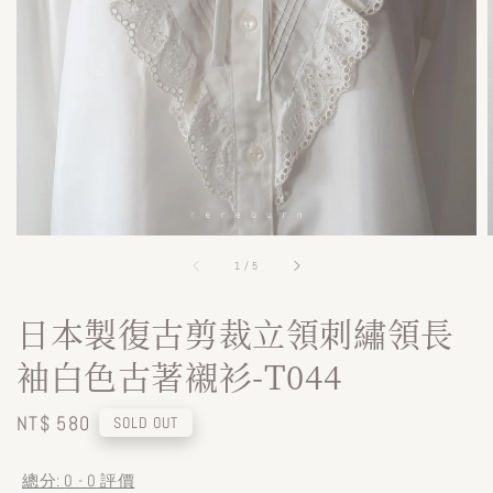
1
/
5
日本製復古剪裁立領刺繡領長
袖白色古著襯衫-T044
Regular
NT$ 580
SOLD OUT
price
總分:
0
-
0
評價