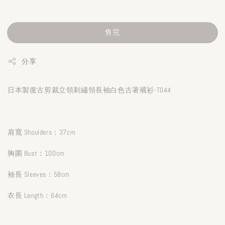
售完
分享
日本製復古剪裁立領刺繡領長袖白色古著襯衫-T044
肩寬 Shoulders：37cm
胸圍 Bust：100cm
袖長 Sleeves：58cm
衣長 Length：64cm