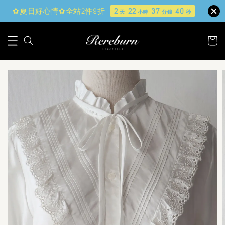
✿夏日好心情✿全站2件9折
2
22
37
39
天
小時
分鐘
秒