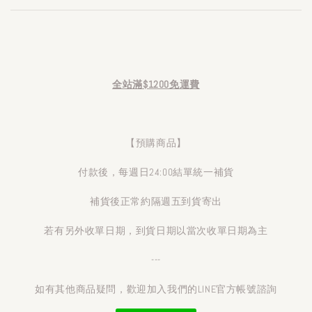
全站滿$1200免運費
【預購商品】
付款後，每週日24:00結單統一補貨
補貨後正常約隔週五到貨寄出
若有另外收單日期，到貨日期以當次收單日期為主
---
如有其他商品疑問，歡迎加入我們的LINE官方帳號諮詢