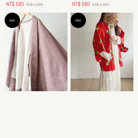
Sale
NT$ 580
Regular
Sale
NT$ 580
Regular
NT$ 1,080
NT$ 1,080
price
price
price
price
SALE
SALE