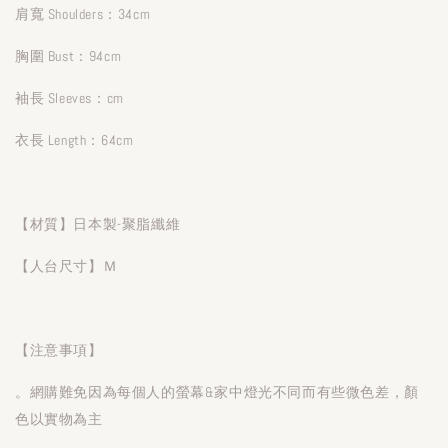
肩寬 Shoulders：34cm
胸圍 Bust：94cm
袖長 Sleeves：cm
衣長 Length：64cm
【材質】日本製-聚脂纖維
【人台尺寸】Ｍ
【注意事項】
。網購難免因為每個人的螢幕&家中燈光不同而有些微色差，顏
色以實物為主