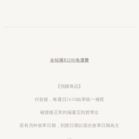
全站滿$1200免運費
【預購商品】
付款後，每週日24:00結單統一補貨
補貨後正常約隔週五到貨寄出
若有另外收單日期，到貨日期以當次收單日期為主
---