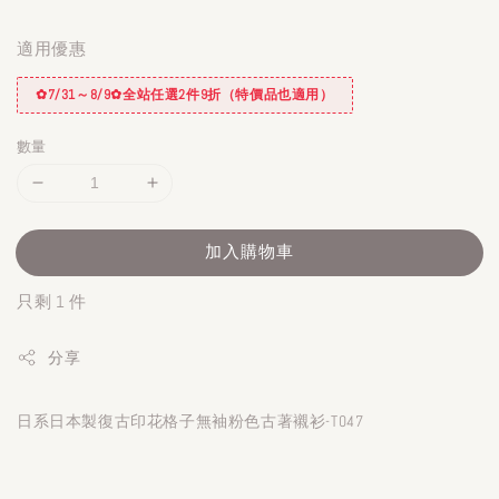
適用優惠
✿7/31～8/9✿全站任選2件9折（特價品也適用）
數量
加入購物車
只剩 1 件
分享
日系日本製復古印花格子無袖粉色古著襯衫-T047