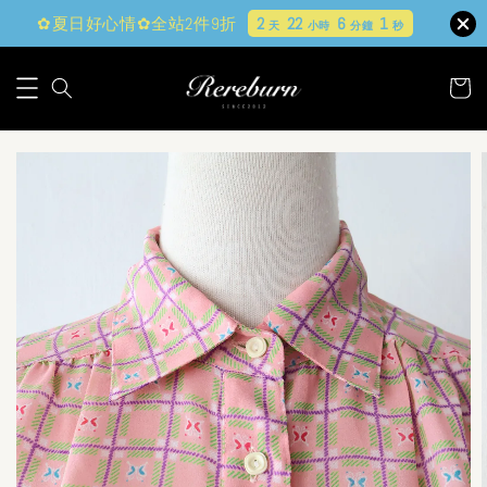
✿夏日好心情✿全站2件9折
2
22
6
0
天
小時
分鐘
秒