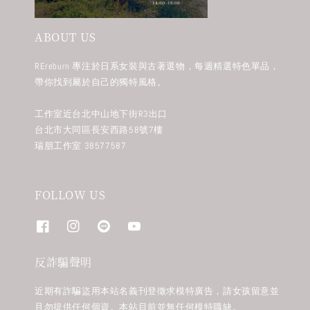
ABOUT US
REreburn 專注於日系女裝與古著選物，每週精選特色單品，
帶你找到屬於自己的獨特風格。
工作室近台北中山地下街R3出口
台北市大同區長安西路58號7樓
瑞朋工作室 38577587
FOLLOW US
反詐騙聲明
近期有詐騙盜用本站名義刊登徵求模特廣告，請女孩留意並
且勿提供任何個資。本站目前並無任何模特職缺。