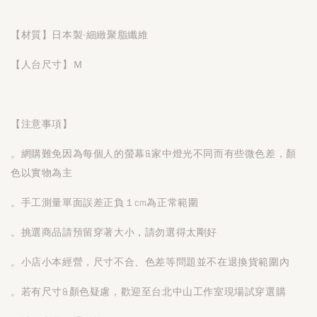
【材質】日本製-細緻聚脂纖維
【人台尺寸】Ｍ
【注意事項】
。網購難免因為每個人的螢幕&家中燈光不同而有些微色差，顏
色以實物為主
。手工測量單面誤差正負１cm為正常範圍
。挑選商品請預留穿著大小，請勿選得太剛好
。小店小本經營，尺寸不合、色差等問題並不在退換貨範圍內
。若有尺寸&顏色疑慮，歡迎至台北中山工作室現場試穿選購