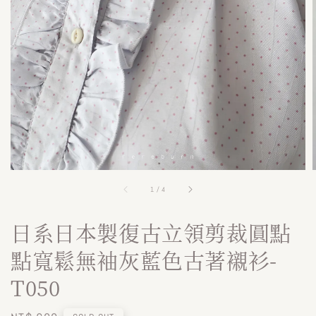
1
/
4
日系日本製復古立領剪裁圓點
點寬鬆無袖灰藍色古著襯衫-
T050