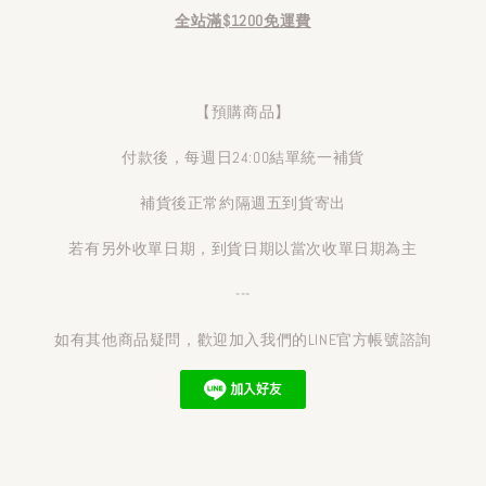
全站滿$1200免運費
【預購商品】
付款後，每週日24:00結單統一補貨
補貨後正常約隔週五到貨寄出
若有另外收單日期，到貨日期以當次收單日期為主
---
如有其他商品疑問，歡迎加入我們的LINE官方帳號諮詢