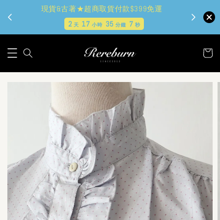
現貨&古著★超商取貨付款$399免運
2
17
35
6
天
小時
分鐘
秒