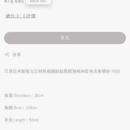
Regular
NT$ 680
SOLD OUT
price
總分:
0
-
0
評價
售完
分享
日系日本製復古立領剪裁圓點點寬鬆無袖灰藍色古著襯衫-T050
肩寬 Shoulders：38cm
胸圍 Bust：106cm
衣長 Length：63cm