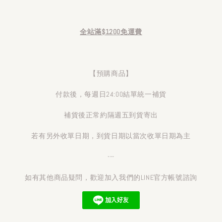
全站滿$1200免運費
【預購商品】
付款後，每週日24:00結單統一補貨
補貨後正常約隔週五到貨寄出
若有另外收單日期，到貨日期以當次收單日期為主
---
如有其他商品疑問，歡迎加入我們的LINE官方帳號諮詢