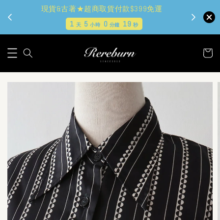
現貨&古著★超商取貨付款$399免運
1
5
0
18
天
小時
分鐘
秒