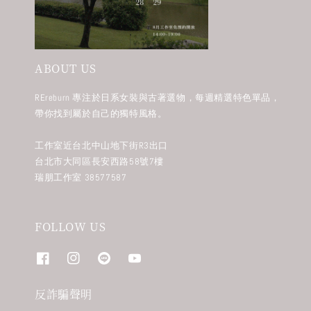
ABOUT US
REreburn 專注於日系女裝與古著選物，每週精選特色單品，
帶你找到屬於自己的獨特風格。
工作室近台北中山地下街R3出口
台北市大同區長安西路58號7樓
瑞朋工作室 38577587
FOLLOW US
反詐騙聲明