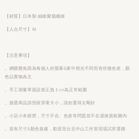
【材質】日本製-細緻聚脂纖維
【人台尺寸】Ｍ
【注意事項】
。網購難免因為每個人的螢幕&家中燈光不同而有些微色差，顏
色以實物為主
。手工測量單面誤差正負１cm為正常範圍
。挑選商品請預留穿著大小，請勿選得太剛好
。小店小本經營，尺寸不合、色差等問題並不在退換貨範圍內
。若有尺寸&顏色疑慮，歡迎至台北中山工作室現場試穿選購