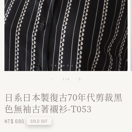
1
/
4
日系日本製復古70年代剪裁黑
色無袖古著襯衫-T053
Regular
NT$ 680
SOLD OUT
price