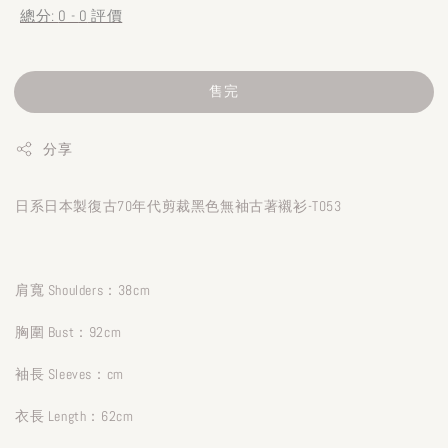
總分:
0
-
0
評價
售完
分享
日系日本製復古70年代剪裁黑色無袖古著襯衫-T053
肩寬 Shoulders：38cm
胸圍 Bust：92cm
袖長 Sleeves：cm
衣長 Length：62cm