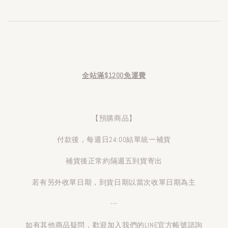
全站滿$1200免運費
【預購商品】
付款後，每週日24:00結單統一補貨
補貨後正常約隔週五到貨寄出
若有另外收單日期，到貨日期以當次收單日期為主
---
如有其他商品疑問，歡迎加入我們的LINE官方帳號諮詢