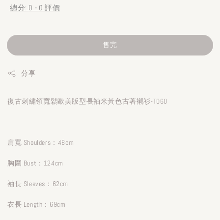
總分:
0
-
0
評價
售完
分享
復古刺繡領寬鬆歐美版型長袖米黃色古著襯衫-T060
肩寬 Shoulders：48cm
胸圍 Bust：124cm
袖長 Sleeves：62cm
衣長 Length：69cm