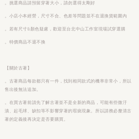
。挑選商品請預留穿著大小，請勿選得太剛好
。小店小本經營，尺寸不合、色差等問題並不在退換貨範圍內
。若有尺寸&顏色疑慮，歡迎至台北中山工作室現場試穿選購
。特價商品不退不換
【關於古著】
。古著商品每款都只有一件，找到相同款式的機率非常小，所以
售出後無法追加。
。在買古著前請先了解古著並不是全新的商品，可能有些微汙
漬、起毛球、缺扣等不影響穿著的瑕疵現象。所以請務必釐清古
著的定義後再決定是否要購買。