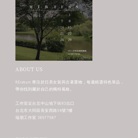
ABOUT US
REreburn 專注於日系女裝與古著選物，每週精選特色單品，
帶你找到屬於自己的獨特風格。
工作室近台北中山地下街R3出口
台北市大同區長安西路58號7樓
瑞朋工作室 38577587