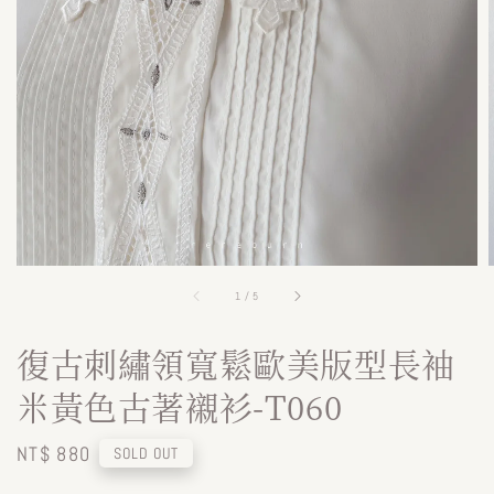
1
/
5
復古刺繡領寬鬆歐美版型長袖
米黃色古著襯衫-T060
Regular
NT$ 880
SOLD OUT
price