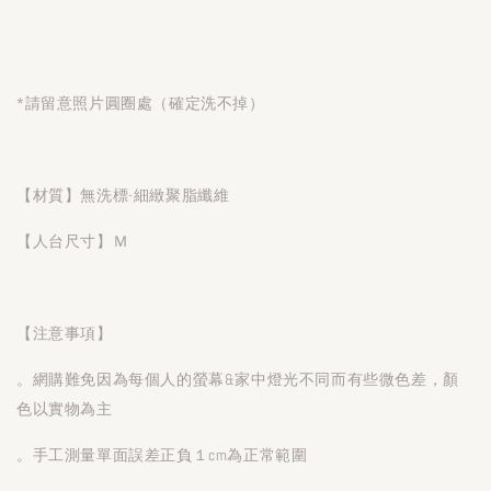
*請留意照片圓圈處（確定洗不掉）
【材質】無洗標-細緻聚脂纖維
【人台尺寸】Ｍ
【注意事項】
。網購難免因為每個人的螢幕&家中燈光不同而有些微色差，顏
色以實物為主
。手工測量單面誤差正負１cm為正常範圍