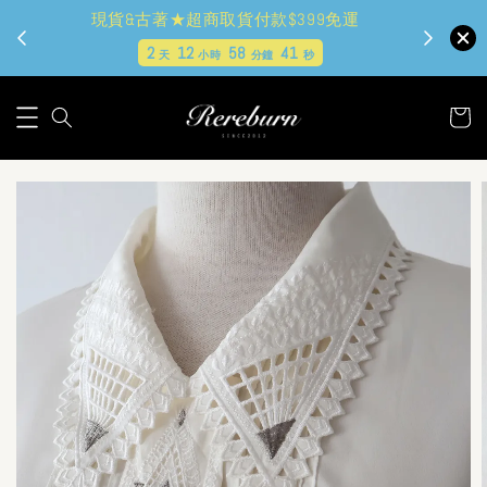
現貨&古著★超商取貨付款$399免運
2
12
58
41
天
小時
分鐘
秒