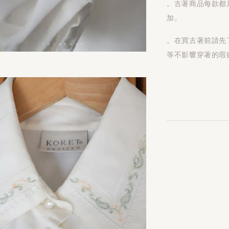
。古著商品每款都
加。
。在買古著前請先
等不影響穿著的瑕