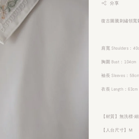
分享
復古圖騰刺繡領寬鬆
肩寬 Shoulders：40
胸圍 Bust：104cm
袖長 Sleeves：59c
衣長 Length：63cm
【材質】無洗標-
【人台尺寸】Ｍ