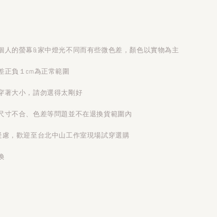
個人的螢幕&家中燈光不同而有些微色差，顏色以實物為主
差正負１cm為正常範圍
穿著大小，請勿選得太剛好
尺寸不合、色差等問題並不在退換貨範圍內
疑慮，歡迎至台北中山工作室現場試穿選購
換