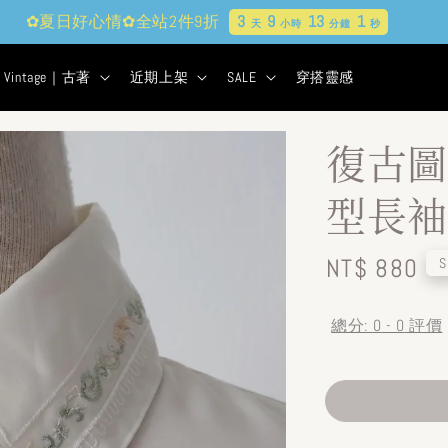
✿夏日好心情✿全站2件9折
3
9
13
0
天
小時
分鐘
秒
Vintage｜古著
近期上架
SALE
穿搭靈感
復古圖
型長袖
Regular
NT$ 880
S
price
總分:
0
-
0
評價