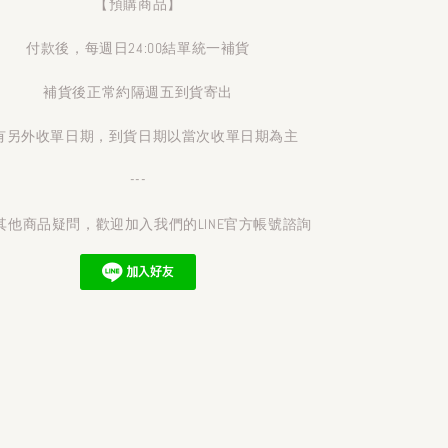
【預購商品】
付款後，每週日24:00結單統一補貨
補貨後正常約隔週五到貨寄出
有另外收單日期，到貨日期以當次收單日期為主
---
其他商品疑問，歡迎加入我們的LINE官方帳號諮詢