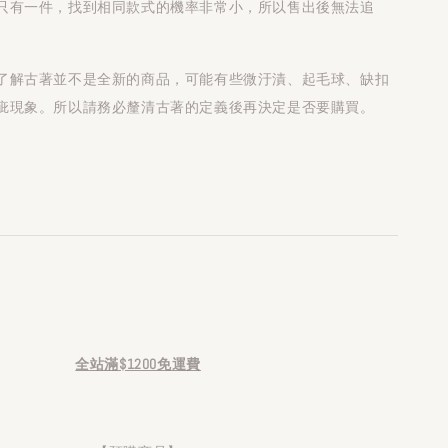
只有一件，找到相同款式的機率非常小，所以售出後無法追
了解古著並不是全新的商品，可能有些微汙漬、起毛球、缺扣
疵現象。所以請務必釐清古著的定義後再決定是否要購買。
全站滿$1200免運費