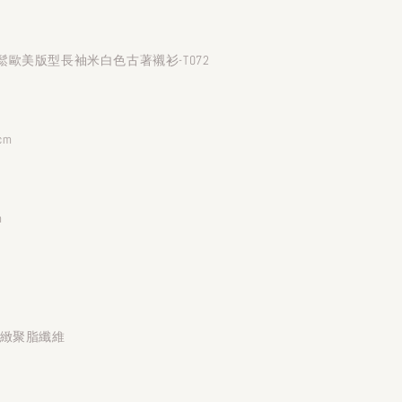
歐美版型長袖米白色古著襯衫-T072
cm
m
細緻聚脂纖維