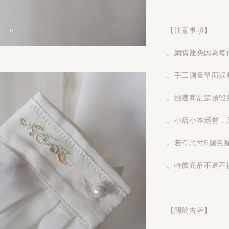
【注意事項】
。網購難免因為每
。手工測量單面誤
。挑選商品請預留
。小店小本經營，
。若有尺寸&顏色
。特價商品不退不
【關於古著】