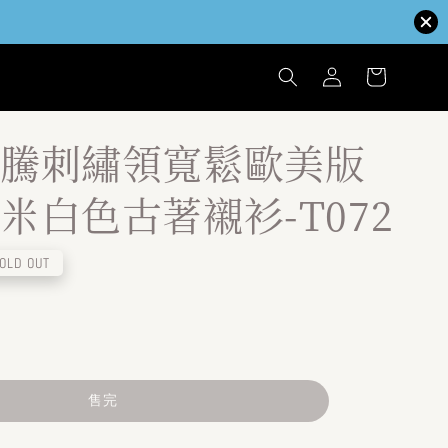
騰刺繡領寬鬆歐美版
米白色古著襯衫-T072
OLD OUT
售完