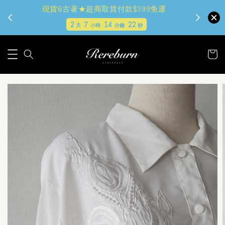
現貨&古著★超商取貨付款$399免運
2
7
14
22
天
小時
分鐘
秒