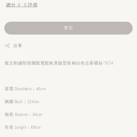
總分:
0
-
0
評價
售完
分享
復古刺繡領韓國製寬鬆歐美版型長袖白色古著襯衫-T074
肩寬 Shoulders：46cm
胸圍 Bust：124cm
袖長 Sleeves：64cm
衣長 Length：68cm