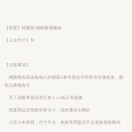
【材質】韓國製-細緻聚脂纖維
【人台尺寸】Ｍ
【注意事項】
。網購難免因為每個人的螢幕&家中燈光不同而有些微色差，顏
色以實物為主
。手工測量單面誤差正負１cm為正常範圍
。挑選商品請預留穿著大小，請勿選得太剛好
。小店小本經營，尺寸不合、色差等問題並不在退換貨範圍內