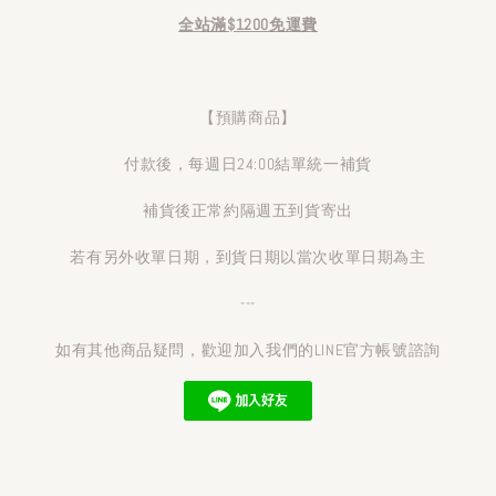
全站滿$1200免運費
【預購商品】
付款後，每週日24:00結單統一補貨
補貨後正常約隔週五到貨寄出
若有另外收單日期，到貨日期以當次收單日期為主
---
如有其他商品疑問，歡迎加入我們的LINE官方帳號諮詢