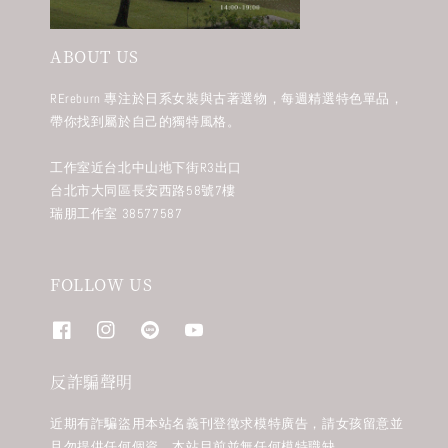
ABOUT US
REreburn 專注於日系女裝與古著選物，每週精選特色單品，
帶你找到屬於自己的獨特風格。
工作室近台北中山地下街R3出口
台北市大同區長安西路58號7樓
瑞朋工作室 38577587
FOLLOW US
反詐騙聲明
近期有詐騙盜用本站名義刊登徵求模特廣告，請女孩留意並
且勿提供任何個資。本站目前並無任何模特職缺。