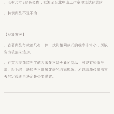
。若有尺寸&顏色疑慮，歡迎至台北中山工作室現場試穿選購
。特價商品不退不換
【關於古著】
。古著商品每款都只有一件，找到相同款式的機率非常小，所以
售出後無法追加。
。在買古著前請先了解古著並不是全新的商品，可能有些微汙
漬、起毛球、缺扣等不影響穿著的瑕疵現象。所以請務必釐清古
著的定義後再決定是否要購買。