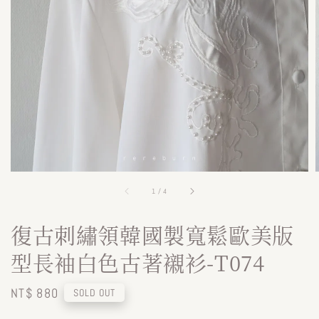
1
/
4
復古刺繡領韓國製寬鬆歐美版
型長袖白色古著襯衫-T074
Regular
NT$ 880
SOLD OUT
price