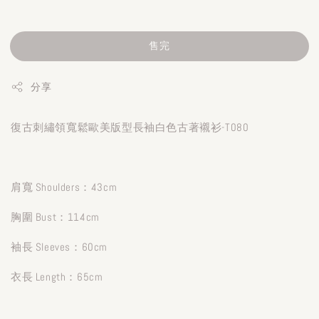
售完
分享
復古刺繡領寬鬆歐美版型長袖白色古著襯衫-T080
肩寬 Shoulders：43cm
胸圍 Bust：114cm
袖長 Sleeves：60cm
衣長 Length：65cm