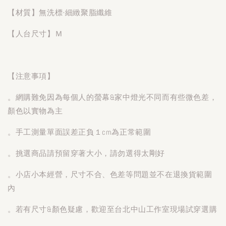
【材質】無洗標-細緻聚脂纖維
【人台尺寸】Ｍ
【注意事項】
。網購難免因為每個人的螢幕&家中燈光不同而有些微色差，
顏色以實物為主
。手工測量單面誤差正負１cm為正常範圍
。挑選商品請預留穿著大小，請勿選得太剛好
。小店小本經營，尺寸不合、色差等問題並不在退換貨範圍
內
。若有尺寸&顏色疑慮，歡迎至台北中山工作室現場試穿選購