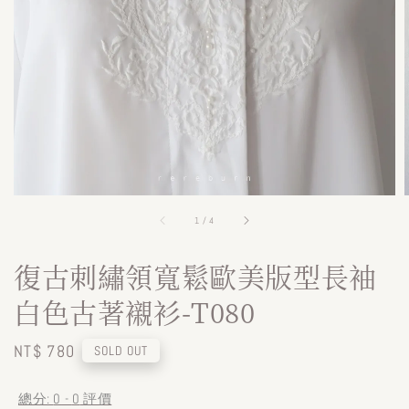
1
/
4
復古刺繡領寬鬆歐美版型長袖
白色古著襯衫-T080
Regular
NT$ 780
SOLD OUT
price
總分:
0
-
0
評價