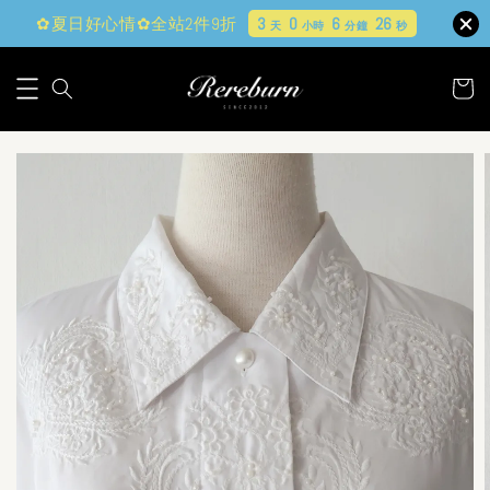
✿夏日好心情✿全站2件9折
3
0
6
25
天
小時
分鐘
秒