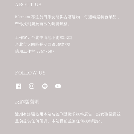
ABOUT US
REreburn 專注於日系女裝與古著選物，每週精選特色單品，
帶你找到屬於自己的獨特風格。
工作室近台北中山地下街R3出口
台北市大同區長安西路58號7樓
瑞朋工作室 38577587
FOLLOW US
反詐騙聲明
近期有詐騙盜用本站名義刊登徵求模特廣告，請女孩留意並
且勿提供任何個資。本站目前並無任何模特職缺。