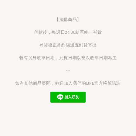
【預購商品】
付款後，每週日24:00結單統一補貨
補貨後正常約隔週五到貨寄出
若有另外收單日期，到貨日期以當次收單日期為主
---
如有其他商品疑問，歡迎加入我們的LINE官方帳號諮詢