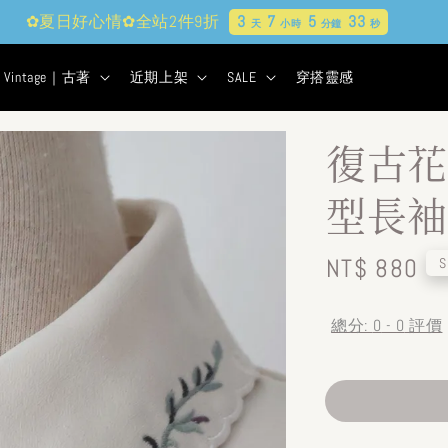
✿夏日好心情✿全站2件9折
3
7
5
32
天
小時
分鐘
秒
Vintage｜古著
近期上架
SALE
穿搭靈感
復古花
型長袖
Regular
NT$ 880
S
price
總分:
0
-
0
評價