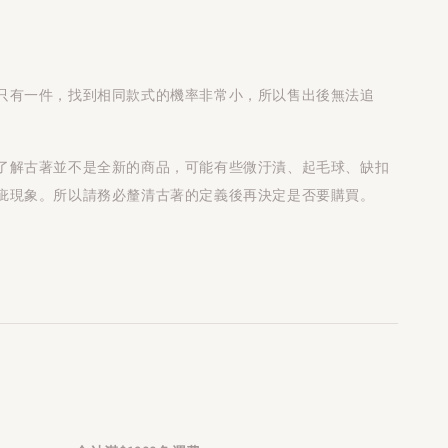
只有一件，找到相同款式的機率非常小，所以售出後無法追
了解古著並不是全新的商品，可能有些微汙漬、起毛球、缺扣
疵現象。所以請務必釐清古著的定義後再決定是否要購買。