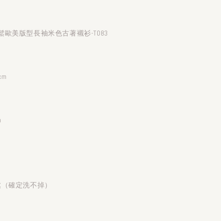
歐美版型長袖米色古著襯衫-T083
cm
m
處（確定洗不掉）