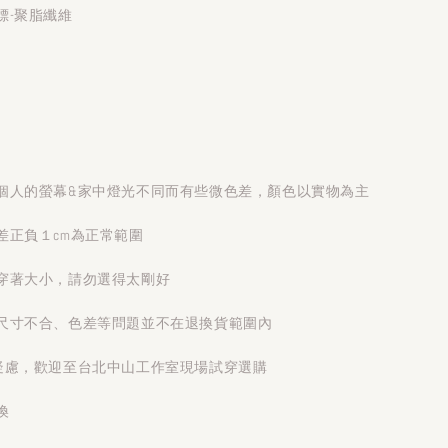
標-聚脂纖維
個人的螢幕&家中燈光不同而有些微色差，顏色以實物為主
差正負１cm為正常範圍
穿著大小，請勿選得太剛好
尺寸不合、色差等問題並不在退換貨範圍內
疑慮，歡迎至台北中山工作室現場試穿選購
換