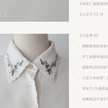
【材質】無產地洗
【人台尺寸】Ｍ
【注意事項】
。網購難免因為每
。手工測量單面誤
。挑選商品請預留
。小店小本經營，
。若有尺寸&顏色
。特價商品不退不