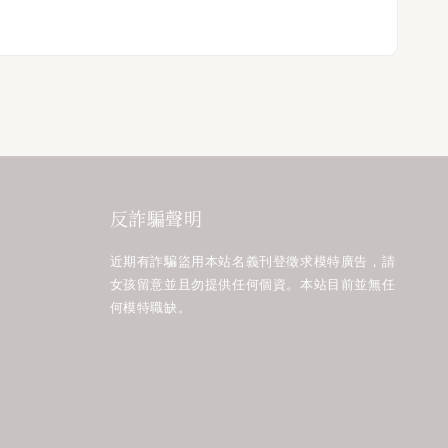
反詐騙聲明
近期有詐騙盜用本站名義刊登徵求模特廣告，請
女孩留意並且勿提供任何個資。本站目前並無任
何模特職缺。