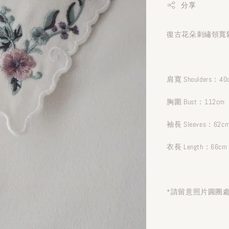
分享
復古花朵刺繡領寬鬆
肩寬 Shoulders：40
胸圍 Bust：112cm
袖長 Sleeves：62c
衣長 Length：66cm
*請留意照片圓圈