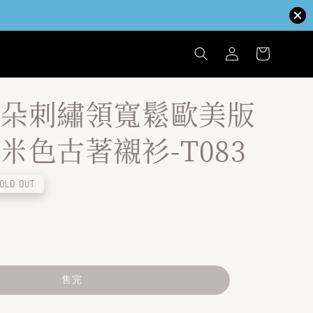
朵刺繡領寬鬆歐美版
米色古著襯衫-T083
OLD OUT
售完