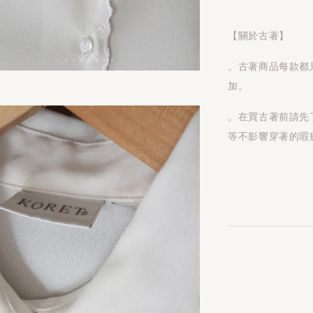
【關於古著】
。古著商品每款都
加。
。在買古著前請先
等不影響穿著的瑕