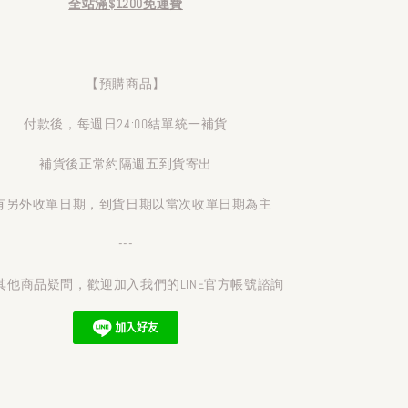
全站滿$1200免運費
【預購商品】
付款後，每週日24:00結單統一補貨
補貨後正常約隔週五到貨寄出
有另外收單日期，到貨日期以當次收單日期為主
---
其他商品疑問，歡迎加入我們的LINE官方帳號諮詢