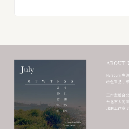
ABOUT 
RErebur
特色單品，
工作室近台北
台北市大同區
瑞朋工作室 38