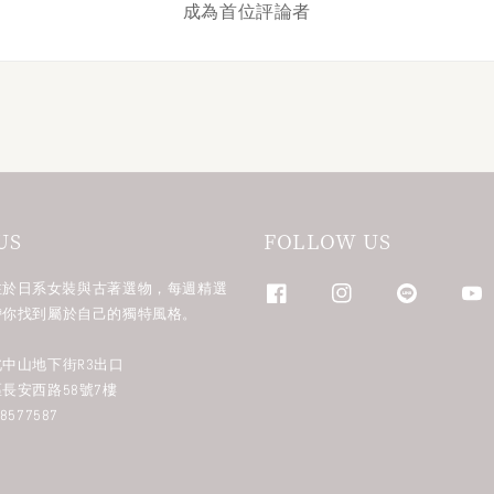
成為首位評論者
US
FOLLOW US
n 專注於日系女裝與古著選物，每週精選
帶你找到屬於自己的獨特風格。
中山地下街R3出口
長安西路58號7樓
577587