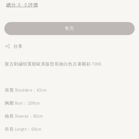
總分:
0
-
0
評價
售完
分享
復古刺繡領寬鬆歐美版型長袖白色古著襯衫-T096
肩寬 Shoulders：43cm
胸圍 Bust：108cm
袖長 Sleeves：60cm
衣長 Length：66cm