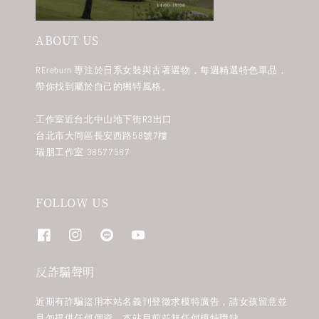
ABOUT US
REreburn 專注於日系女裝與古著選物，每週精選特色單品，
帶你找到屬於自己的獨特風格。
工作室近台北中山地下街R3出口
台北市大同區長安西路58號7樓
瑞朋工作室 38577587
FOLLOW US
反詐騙聲明
近期有詐騙盜用本站名義刊登徵求模特廣告，請女孩留意並
且勿提供任何個資。本站目前並無任何模特職缺。