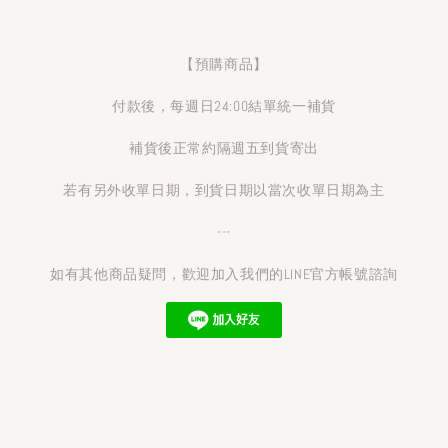
【預購商品】
付款後，每週日24:00結單統一補貨
補貨後正常約隔週五到貨寄出
若有另外收單日期，到貨日期以當次收單日期為主
---
如有其他商品疑問，歡迎加入我們的LINE官方帳號諮詢