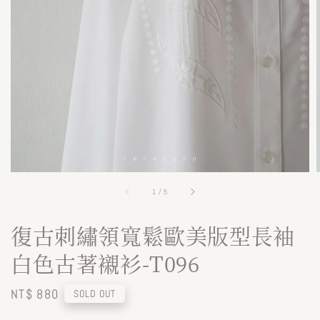
1
/
5
復古刺繡領寬鬆歐美版型長袖
白色古著襯衫-T096
Regular
NT$ 880
SOLD OUT
price