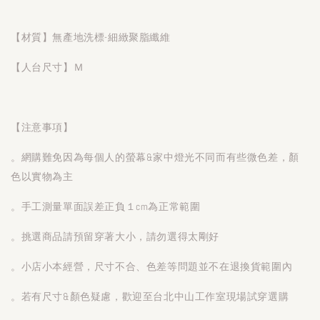
【材質】無產地洗標-細緻聚脂纖維
【人台尺寸】Ｍ
【注意事項】
。網購難免因為每個人的螢幕&家中燈光不同而有些微色差，顏
色以實物為主
。手工測量單面誤差正負１cm為正常範圍
。挑選商品請預留穿著大小，請勿選得太剛好
。小店小本經營，尺寸不合、色差等問題並不在退換貨範圍內
。若有尺寸&顏色疑慮，歡迎至台北中山工作室現場試穿選購