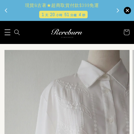
現貨&古著★超商取貨付款$399免運
1
20
51
3
天
小時
分鐘
秒