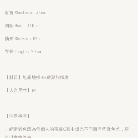
肩寬 Shoulders：45cm
胸圍 Bust：110cm
袖長 Sleeves：61cm
衣長 Length：70cm
【材質】無產地標-細緻聚脂纖維
【人台尺寸】Ｍ
【注意事項】
。網購難免因為每個人的螢幕&家中燈光不同而有些微色差，顏
色以實物為主