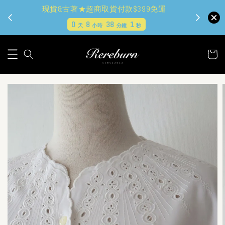
現貨&古著★超商取貨付款$399免運
0
8
38
0
天
小時
分鐘
秒