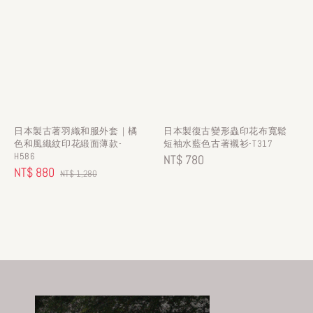
日本製古著羽織和服外套｜橘
日本製復古變形蟲印花布寬鬆
色和風織紋印花緞面薄款-
短袖水藍色古著襯衫-T317
H586
Regular
NT$ 780
Sale
NT$ 880
Regular
NT$ 1,280
price
price
price