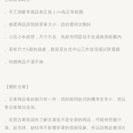
。手工測量單面誤差正負１cm為正常範圍
。挑選商品請預留穿著大小，請勿選得太剛好
。小店小本經營，尺寸不合、色差等問題並不在退換貨範圍內
。若有尺寸&顏色疑慮，歡迎至台北中山工作室現場試穿選購
。特價商品不退不換
【關於古著】
。古著商品每款都只有一件，找到相同款式的機率非常小，所以
售出後無法追加。
。在買古著前請先了解古著並不是全新的商品，可能有些微汙
漬、起毛球、缺扣等不影響穿著的瑕疵現象。所以請務必釐清古