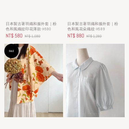
日本製古著羽織和服外套｜粉
日本製古著羽織和服外套｜粉
色和風織紋印花薄款-H590
色和風花朵織紋-H589
Sale
NT$ 580
Regular
Sale
NT$ 880
Regular
NT$ 1,080
NT$ 1,280
price
price
price
price
SALE