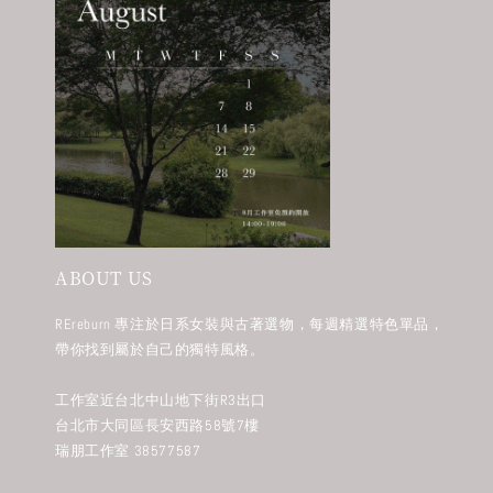
ABOUT US
REreburn 專注於日系女裝與古著選物，每週精選特色單品，
帶你找到屬於自己的獨特風格。
工作室近台北中山地下街R3出口
台北市大同區長安西路58號7樓
瑞朋工作室 38577587