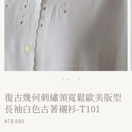
1
/
4
復古幾何刺繡領寬鬆歐美版型
長袖白色古著襯衫-T101
Regular
NT$ 880
price