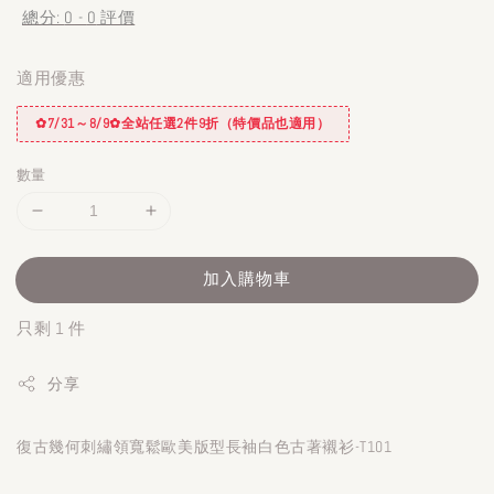
總分:
0
-
0
評價
適用優惠
✿7/31～8/9✿全站任選2件9折（特價品也適用）
數量
加入購物車
只剩 1 件
分享
復古幾何刺繡領寬鬆歐美版型長袖白色古著襯衫-T101