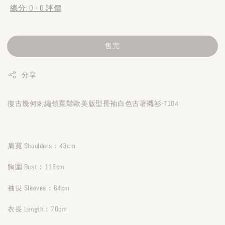
總分:
0
-
0
評價
售完
分享
復古幾何刺繡領寬鬆歐美版型長袖白色古著襯衫-T104
肩寬 Shoulders：43cm
胸圍 Bust：118cm
袖長 Sleeves：64cm
衣長 Length：70cm