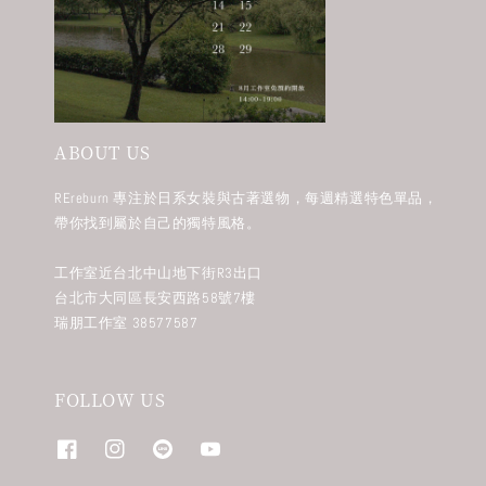
ABOUT US
REreburn 專注於日系女裝與古著選物，每週精選特色單品，
帶你找到屬於自己的獨特風格。
工作室近台北中山地下街R3出口
台北市大同區長安西路58號7樓
瑞朋工作室 38577587
FOLLOW US