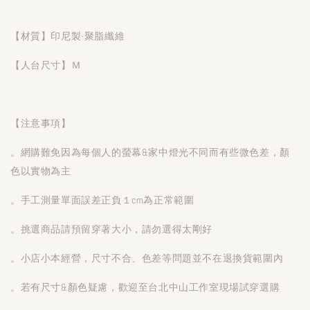
【材質】印尼製-聚脂纖維
【人台尺寸】Ｍ
【注意事項】
。網購難免因為每個人的螢幕&家中燈光不同而有些微色差，顏
色以實物為主
。手工測量單面誤差正負１cm為正常範圍
。挑選商品請預留穿著大小，請勿選得太剛好
。小店小本經營，尺寸不合、色差等問題並不在退換貨範圍內
。若有尺寸&顏色疑慮，歡迎至台北中山工作室現場試穿選購