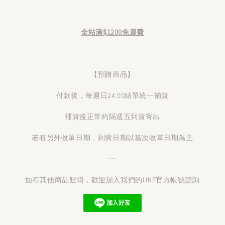
全站滿$1200免運費
【預購商品】
付款後，每週日24:00結單統一補貨
補貨後正常約隔週五到貨寄出
若有另外收單日期，到貨日期以當次收單日期為主
---
如有其他商品疑問，歡迎加入我們的LINE官方帳號諮詢