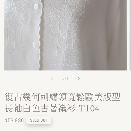
1
/
5
復古幾何刺繡領寬鬆歐美版型
長袖白色古著襯衫-T104
Regular
NT$ 880
SOLD OUT
price