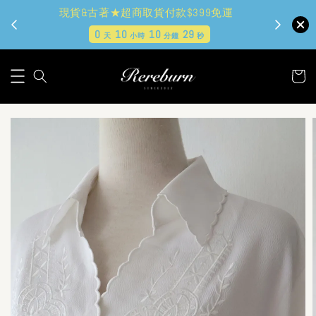
現貨&古著★超商取貨付款$399免運
0
10
10
28
天
小時
分鐘
秒