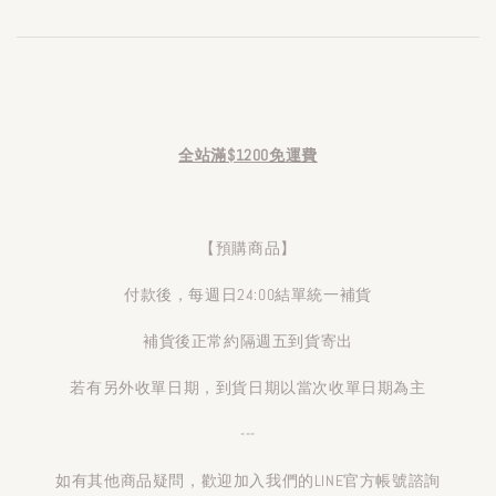
全站滿$1200免運費
【預購商品】
付款後，每週日24:00結單統一補貨
補貨後正常約隔週五到貨寄出
若有另外收單日期，到貨日期以當次收單日期為主
---
如有其他商品疑問，歡迎加入我們的LINE官方帳號諮詢