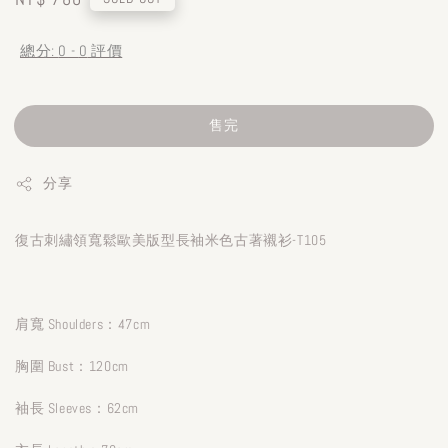
price
總分:
0
-
0
評價
售完
分享
復古刺繡領寬鬆歐美版型長袖米色古著襯衫-T105
肩寬 Shoulders：47cm
胸圍 Bust：120cm
袖長 Sleeves：62cm