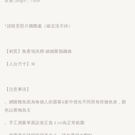
衣長 Length：70cm
*請留意照片圓圈處（確定洗不掉）
【材質】無產地洗標-細緻聚脂纖維
【人台尺寸】Ｍ
【注意事項】
。網購難免因為每個人的螢幕&家中燈光不同而有些微色差，顏
色以實物為主
。手工測量單面誤差正負１cm為正常範圍