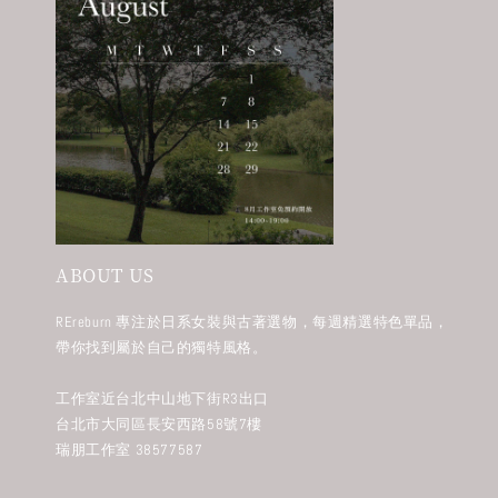
ABOUT US
REreburn 專注於日系女裝與古著選物，每週精選特色單品，
帶你找到屬於自己的獨特風格。
工作室近台北中山地下街R3出口
台北市大同區長安西路58號7樓
瑞朋工作室 38577587