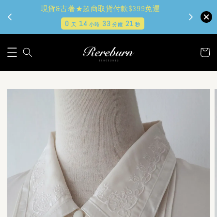
現貨&古著★超商取貨付款$399免運
0
14
33
20
天
小時
分鐘
秒