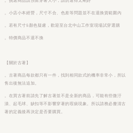
。挑選商品請預留穿著大小，請勿選得太剛好
。小店小本經營，尺寸不合、色差等問題並不在退換貨範圍內
。若有尺寸&顏色疑慮，歡迎至台北中山工作室現場試穿選購
。特價商品不退不換
【關於古著】
。古著商品每款都只有一件，找到相同款式的機率非常小，所以
售出後無法追加。
。在買古著前請先了解古著並不是全新的商品，可能有些微汙
漬、起毛球、缺扣等不影響穿著的瑕疵現象。所以請務必釐清古
著的定義後再決定是否要購買。