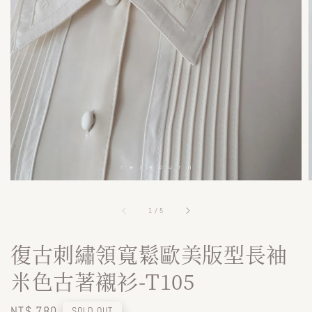
1
/
5
復古刺繡領寬鬆歐美版型長袖
米色古著襯衫-T105
Regular
NT$ 780
SOLD OUT