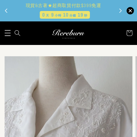
現貨&古著★超商取貨付款$399免運
0
9
10
18
天
小時
分鐘
秒