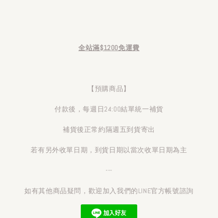
全站滿$1200免運費
【預購商品】
付款後，每週日24:00結單統一補貨
補貨後正常約隔週五到貨寄出
若有另外收單日期，到貨日期以當次收單日期為主
---
如有其他商品疑問，歡迎加入我們的LINE官方帳號諮詢