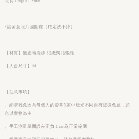
衣長 Length：68cm
*請留意照片圓圈處（確定洗不掉）
【材質】無產地洗標-細緻聚脂纖維
【人台尺寸】Ｍ
【注意事項】
。網購難免因為每個人的螢幕&家中燈光不同而有些微色差，顏
色以實物為主
。手工測量單面誤差正負１cm為正常範圍