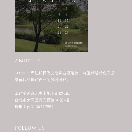
ABOUT US
REreburn 專注於日系女裝與古著選物，每週精選特色單品，
帶你找到屬於自己的獨特風格。
工作室近台北中山地下街R3出口
台北市大同區長安西路58號7樓
瑞朋工作室 38577587
FOLLOW US