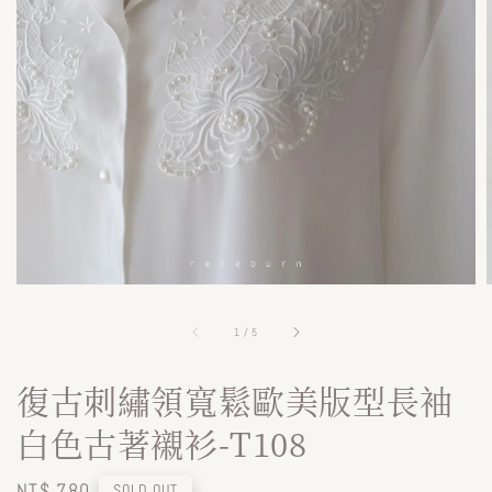
1
/
5
復古刺繡領寬鬆歐美版型長袖
白色古著襯衫-T108
Regular
NT$ 780
SOLD OUT