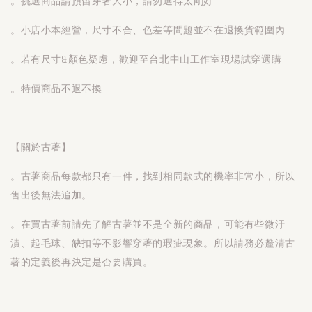
。挑選商品請預留穿著大小，請勿選得太剛好
。小店小本經營，尺寸不合、色差等問題並不在退換貨範圍內
。若有尺寸&顏色疑慮，歡迎至台北中山工作室現場試穿選購
。特價商品不退不換
【關於古著】
。古著商品每款都只有一件，找到相同款式的機率非常小，所以
售出後無法追加。
。在買古著前請先了解古著並不是全新的商品，可能有些微汙
漬、起毛球、缺扣等不影響穿著的瑕疵現象。所以請務必釐清古
著的定義後再決定是否要購買。