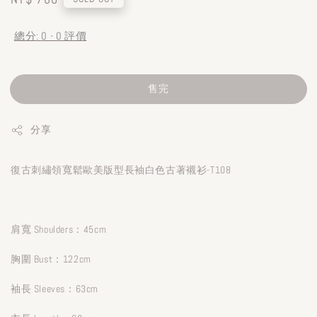
price
總分:
0
-
0
評價
售完
分享
復古刺繡領寬鬆歐美版型長袖白色古著襯衫-T108
肩寬 Shoulders：45cm
胸圍 Bust：122cm
袖長 Sleeves：63cm