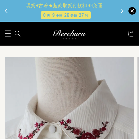
現貨&古著★超商取貨付款$399免運
0
9
26
26
天
小時
分鐘
秒