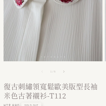
1
/
5
復古刺繡領寬鬆歐美版型長袖
米色古著襯衫-T112
Regular
NT$ 880
SOLD OUT