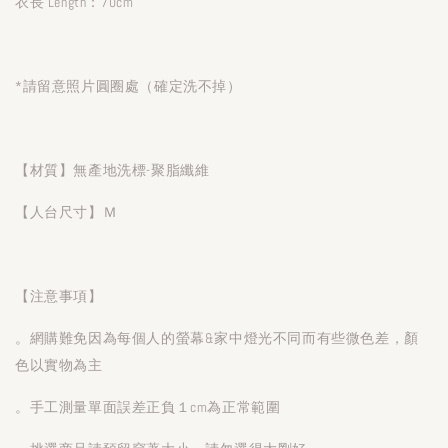
衣長 Length：70cm
*請留意照片圓圈處（確定洗不掉）
【材質】無產地洗標-聚脂纖維
【人台尺寸】Ｍ
【注意事項】
。網購難免因為每個人的螢幕&家中燈光不同而有些微色差，顏
色以實物為主
。手工測量單面誤差正負１cm為正常範圍