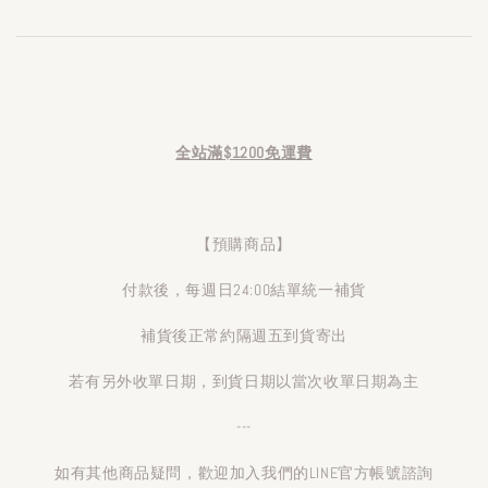
全站滿$1200免運費
【預購商品】
付款後，每週日24:00結單統一補貨
補貨後正常約隔週五到貨寄出
若有另外收單日期，到貨日期以當次收單日期為主
---
如有其他商品疑問，歡迎加入我們的LINE官方帳號諮詢