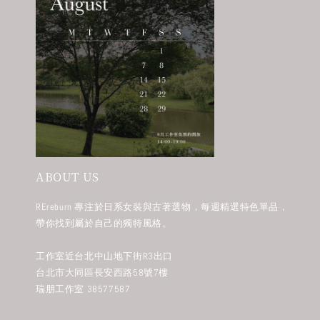
ABOUT US
REreburn 專注於日系女裝與古著選物，每週精選特色單品，
帶你找到屬於自己的獨特風格。
工作室近台北中山地下街R3出口
台北市大同區長安西路58號7樓
瑞朋工作室 38577587