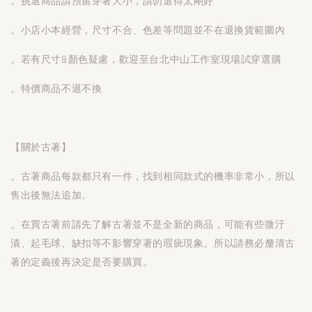
。挑選商品請預留穿著大小，請勿選得太剛好
。小店小本經營，尺寸不合、色差等問題並不在退換貨範圍內
。若有尺寸&顏色疑慮，歡迎至台北中山工作室現場試穿選購
。特價商品不退不換
【關於古著】
。古著商品每款都只有一件，找到相同款式的機率非常小，所以
售出後無法追加。
。在買古著前請先了解古著並不是全新的商品，可能有些微汙
漬、起毛球、缺扣等不影響穿著的瑕疵現象。所以請務必釐清古
著的定義後再決定是否要購買。