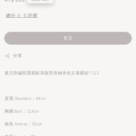
price
總分:
0
-
0
評價
售完
分享
復古刺繡領寬鬆歐美版型長袖米色古著襯衫-T112
肩寬 Shoulders：44cm
胸圍 Bust：114cm
袖長 Sleeves：61cm