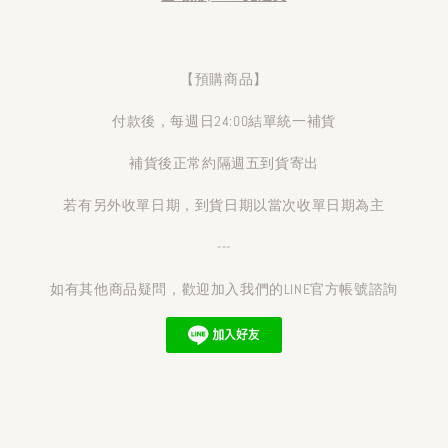
【預購商品】
付款後，每週日24:00結單統一補貨
補貨後正常約隔週五到貨寄出
若有另外收單日期，到貨日期以當次收單日期為主
---
如有其他商品疑問，歡迎加入我們的LINE官方帳號諮詢