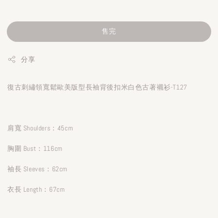
售完
分享
復古刺繡領寬鬆歐美版型長袖背後扣米白色古著襯衫-T127
肩寬 Shoulders：45cm
胸圍 Bust：116cm
袖長 Sleeves：62cm
衣長 Length：67cm