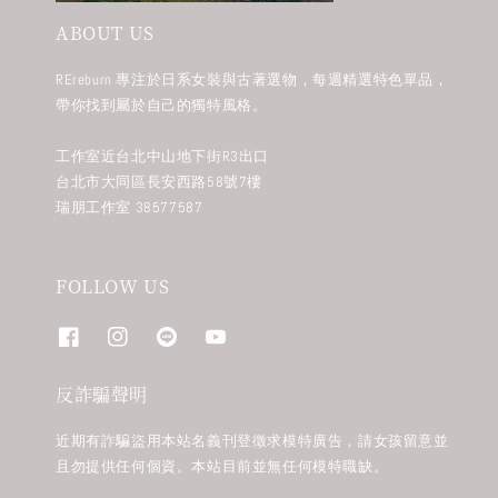
ABOUT US
REreburn 專注於日系女裝與古著選物，每週精選特色單品，
帶你找到屬於自己的獨特風格。
工作室近台北中山地下街R3出口
台北市大同區長安西路58號7樓
瑞朋工作室 38577587
FOLLOW US
反詐騙聲明
近期有詐騙盜用本站名義刊登徵求模特廣告，請女孩留意並
且勿提供任何個資。本站目前並無任何模特職缺。