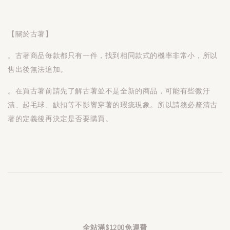
【關於古著】
。古著商品每款都只有一件，找到相同款式的機率非常小，所以
售出後無法追加。
。在買古著前請先了解古著並不是全新的商品，可能有些微汙
漬、起毛球、缺扣等不影響穿著的瑕疵現象。所以請務必釐清古
著的定義後再決定是否要購買。
全站滿$1200免運費