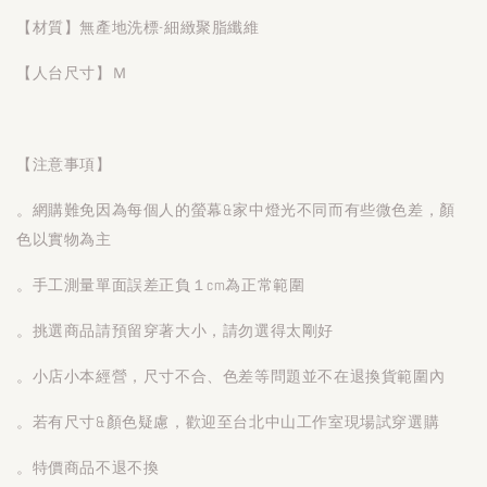
【材質】無產地洗標-細緻聚脂纖維
【人台尺寸】Ｍ
【注意事項】
。網購難免因為每個人的螢幕&家中燈光不同而有些微色差，顏
色以實物為主
。手工測量單面誤差正負１cm為正常範圍
。挑選商品請預留穿著大小，請勿選得太剛好
。小店小本經營，尺寸不合、色差等問題並不在退換貨範圍內
。若有尺寸&顏色疑慮，歡迎至台北中山工作室現場試穿選購
。特價商品不退不換