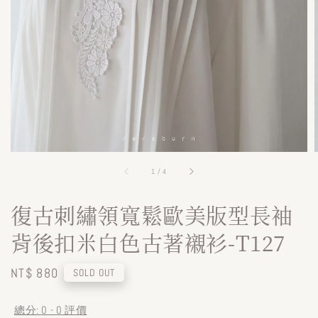
1
/
4
復古刺繡領寬鬆歐美版型長袖
背後扣米白色古著襯衫-T127
Regular
NT$ 880
SOLD OUT
price
總分:
0
-
0
評價