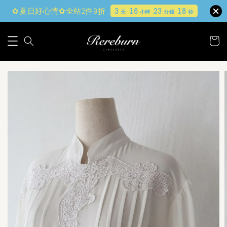
✿夏日好心情✿全站2件9折
3
16
23
17
天
小時
分鐘
秒