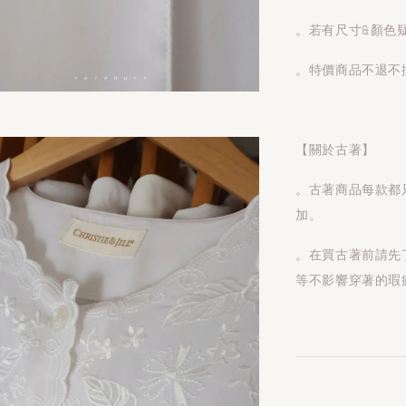
。若有尺寸&顏色
。特價商品不退不
【關於古著】
。古著商品每款都
加。
。在買古著前請先
等不影響穿著的瑕