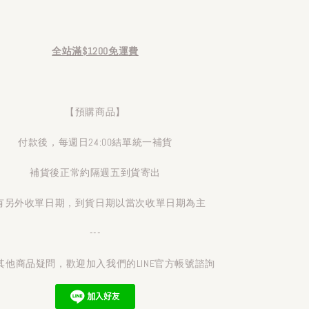
全站滿$1200免運費
【預購商品】
付款後，每週日24:00結單統一補貨
補貨後正常約隔週五到貨寄出
有另外收單日期，到貨日期以當次收單日期為主
---
其他商品疑問，歡迎加入我們的LINE官方帳號諮詢