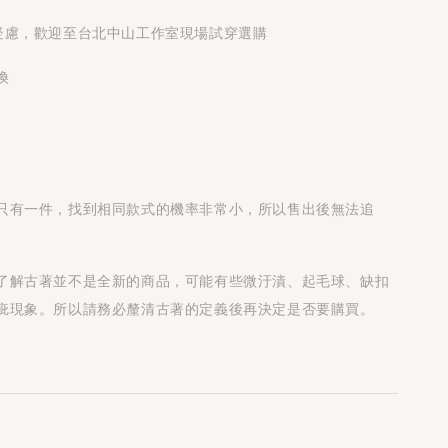
疑慮，歡迎至台北中山工作室現場試穿選購
換
只有一件，找到相同款式的機率非常小，所以售出後無法追
了解古著並不是全新的商品，可能有些微汙漬、起毛球、缺扣
疵現象。所以請務必釐清古著的定義後再決定是否要購買。