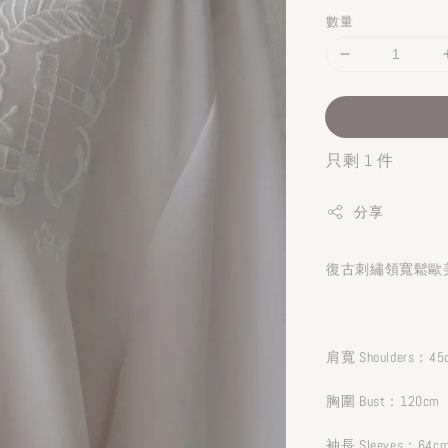
數量
只剩 1 件
分享
復古刺繡領寬鬆歐美
肩寬 Shoulders：45
胸圍 Bust：120cm
袖長 Sleeves：64c