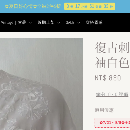
✿夏日好心情✿全站2件9折
3
17
51
32
天
小時
分鐘
秒
Vintage｜古著
近期上架
SALE
穿搭靈感
復古刺
袖白色
Regular
NT$ 880
price
總分:
0
-
0
評價
適用優惠
✿7/31～8/9