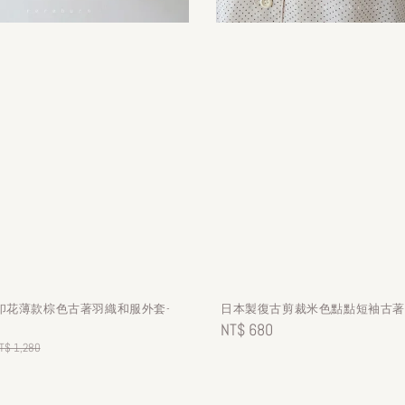
印花薄款棕色古著羽織和服外套-
日本製復古剪裁米色點點短袖古著襯
Regular
NT$ 680
egular
T$ 1,280
price
rice