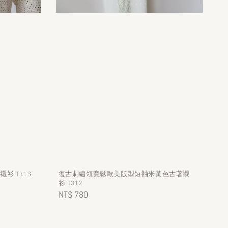
衫-T316
復古刺繡領寬鬆歐美版型短袖米黃色古著襯
衫-T312
Regular
NT$ 780
price