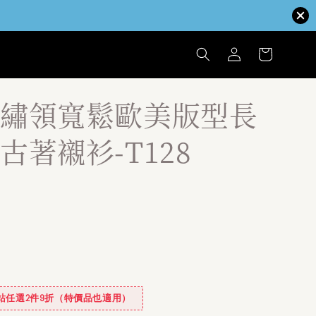
繡領寬鬆歐美版型長
古著襯衫-T128
✿全站任選2件9折（特價品也適用）