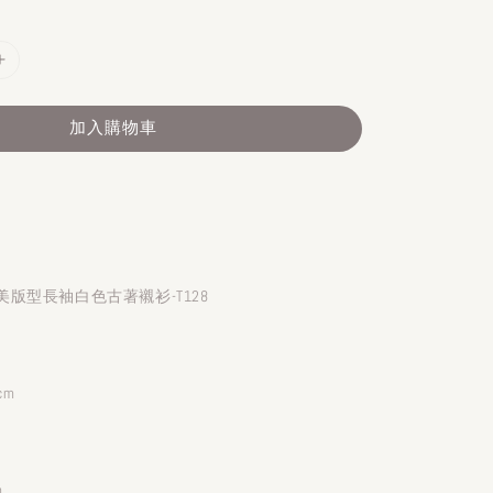
加入購物車
版型長袖白色古著襯衫-T128
cm
m