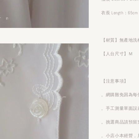
衣長 Length：65cm
【材質】無產地洗
【人台尺寸】Ｍ
【注意事項】
。網購難免因為每
。手工測量單面誤
。挑選商品請預留
。小店小本經營，