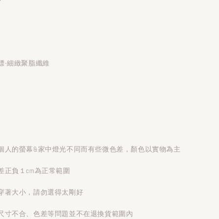
標-細緻聚脂纖維
個人的螢幕&家中燈光不同而有些微色差，顏色以實物為主
差正負１cm為正常範圍
穿著大小，請勿選得太剛好
尺寸不合、色差等問題並不在退換貨範圍內