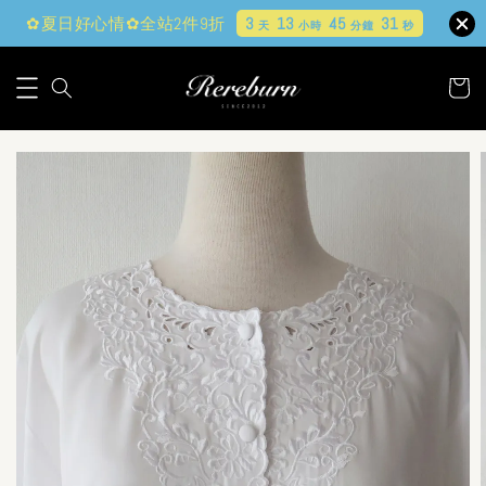
✿夏日好心情✿全站2件9折
3
13
45
30
天
小時
分鐘
秒