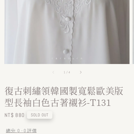
1
/
4
復古刺繡領韓國製寬鬆歐美版
型長袖白色古著襯衫-T131
Regular
NT$ 880
SOLD OUT
price
總分:
0
-
0
評價