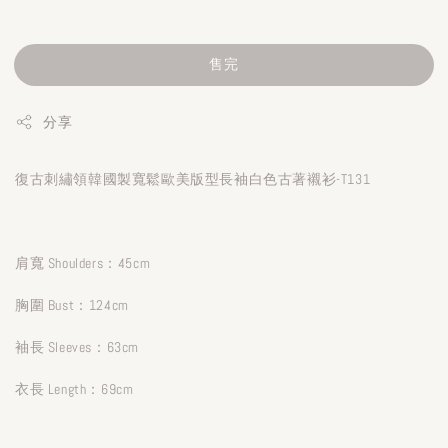
售完
分享
復古刺繡領韓國製寬鬆歐美版型長袖白色古著襯衫-T131
肩寬 Shoulders：45cm
胸圍 Bust：124cm
袖長 Sleeves：63cm
衣長 Length：69cm