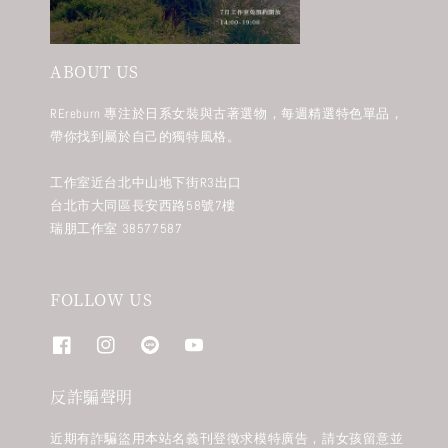
ABOUT US
REreburn 專注於日系女裝與古著選物，每週精選特色單品，
帶你找到屬於自己的獨特風格。
工作室近台北中山地下街R3出口
台北市大同區長安西路58號7樓
瑞朋工作室 38577587
FOLLOW US
反詐騙聲明
近期有詐騙盜用本站名義刊登徵求模特廣告，請女孩留意並