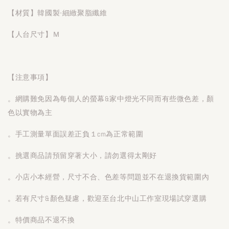
【材質】韓國製-細緻聚脂纖維
【人台尺寸】Ｍ
【注意事項】
。網購難免因為每個人的螢幕&家中燈光不同而有些微色差，顏
色以實物為主
。手工測量單面誤差正負１cm為正常範圍
。挑選商品請預留穿著大小，請勿選得太剛好
。小店小本經營，尺寸不合、色差等問題並不在退換貨範圍內
。若有尺寸&顏色疑慮，歡迎至台北中山工作室現場試穿選購
。特價商品不退不換