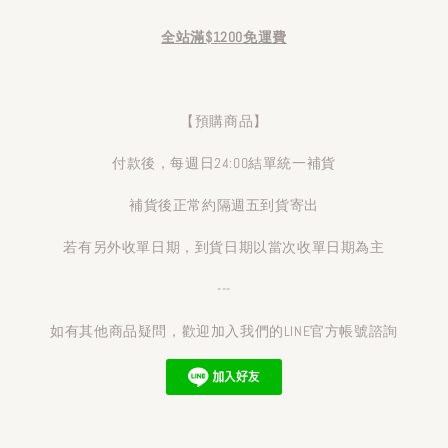
全站滿$1200免運費
【預購商品】
付款後，每週日24:00結單統一補貨
補貨後正常約隔週五到貨寄出
若有另外收單日期，到貨日期以當次收單日期為主
---
如有其他商品疑問，歡迎加入我們的LINE官方帳號諮詢