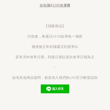
全站滿$1200免運費
【預購商品】
付款後，每週日24:00結單統一補貨
補貨後正常約隔週五到貨寄出
若有另外收單日期，到貨日期以當次收單日期為主
---
如有其他商品疑問，歡迎加入我們的LINE官方帳號諮詢