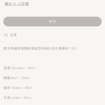
總分:
0
-
0
評價
售完
分享
復古刺繡領寬鬆歐美版型長袖白色古著襯衫-T133
肩寬 Shoulders：43cm
胸圍 Bust：118cm
袖長 Sleeves：63cm
衣長 Length：63cm