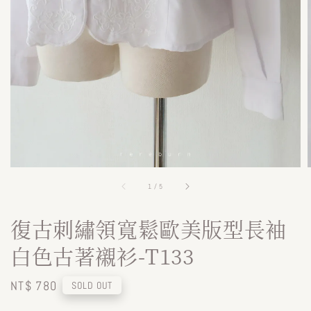
1
/
5
復古刺繡領寬鬆歐美版型長袖
白色古著襯衫-T133
Regular
NT$ 780
SOLD OUT
price