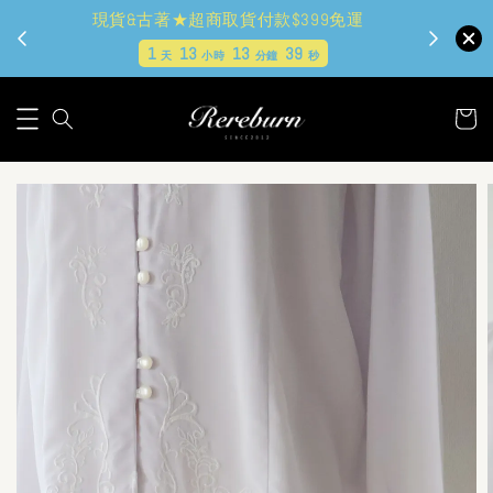
現貨&古著★超商取貨付款$399免運
1
13
13
38
天
小時
分鐘
秒