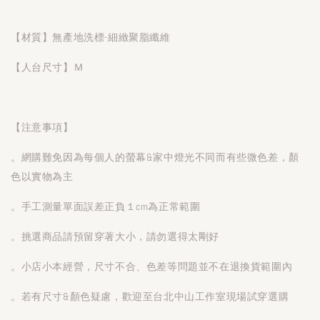
【材質】無產地洗標-細緻聚脂纖維
【人台尺寸】Ｍ
【注意事項】
。網購難免因為每個人的螢幕&家中燈光不同而有些微色差，顏
色以實物為主
。手工測量單面誤差正負１cm為正常範圍
。挑選商品請預留穿著大小，請勿選得太剛好
。小店小本經營，尺寸不合、色差等問題並不在退換貨範圍內
。若有尺寸&顏色疑慮，歡迎至台北中山工作室現場試穿選購