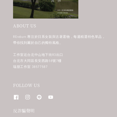
ABOUT US
REreburn 專注於日系女裝與古著選物，每週精選特色單品，
帶你找到屬於自己的獨特風格。
工作室近台北中山地下街R3出口
台北市大同區長安西路58號7樓
瑞朋工作室 38577587
FOLLOW US
反詐騙聲明