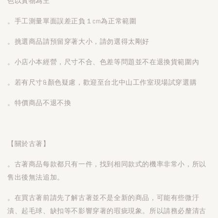
色以實物為主
。手工測量單面誤差正負１cm為正常範圍
。挑選商品請預留穿著大小，請勿選得太剛好
。小店小本經營，尺寸不合、色差等問題並不在退換貨範圍內
。若有尺寸&顏色疑慮，歡迎至台北中山工作室現場試穿選購
。特價商品不退不換
【關於古著】
。古著商品每款都只有一件，找到相同款式的機率非常小，所以
售出後無法追加。
。在買古著前請先了解古著並不是全新的商品，可能有些微汙
漬、起毛球、缺扣等不影響穿著的瑕疵現象。所以請務必釐清古