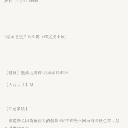
衣長 Length：66cm
*請留意照片圓圈處（確定洗不掉）
【材質】無產地洗標-細緻聚脂纖維
【人台尺寸】Ｍ
【注意事項】
。網購難免因為每個人的螢幕&家中燈光不同而有些微色差，顏