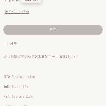
price
總分:
0
-
0
評價
售完
分享
復古刺繡領寬鬆歐美版型長袖白色古著襯衫-T140
肩寬 Shoulders：41cm
胸圍 Bust：110cm
袖長 Sleeves：61cm