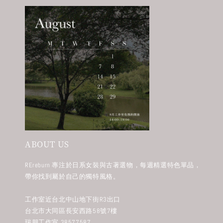
ABOUT US
REreburn 專注於日系女裝與古著選物，每週精選特色單品，
帶你找到屬於自己的獨特風格。
工作室近台北中山地下街R3出口
台北市大同區長安西路58號7樓
瑞朋工作室 38577587