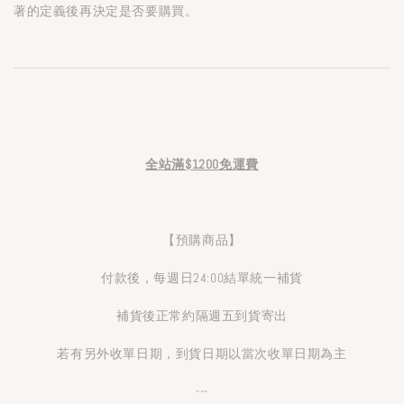
著的定義後再決定是否要購買。
全站滿$1200免運費
【預購商品】
付款後，每週日24:00結單統一補貨
補貨後正常約隔週五到貨寄出
若有另外收單日期，到貨日期以當次收單日期為主
---