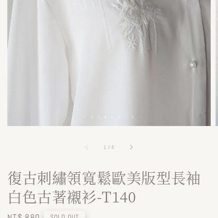
1
/
5
復古刺繡領寬鬆歐美版型長袖
白色古著襯衫-T140
Regular
NT$ 880
SOLD OUT