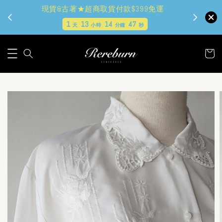
現貨&古著★超商取貨付款$399免運
1
13
14
46
天
小時
分鐘
秒