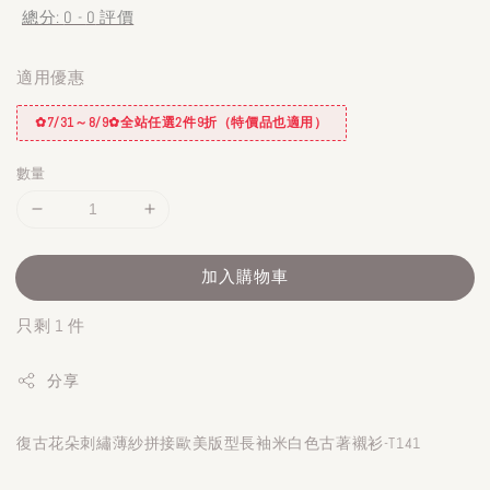
總分:
0
-
0
評價
適用優惠
✿7/31～8/9✿全站任選2件9折（特價品也適用）
數量
加入購物車
只剩 1 件
分享
復古花朵刺繡薄紗拼接歐美版型長袖米白色古著襯衫-T141