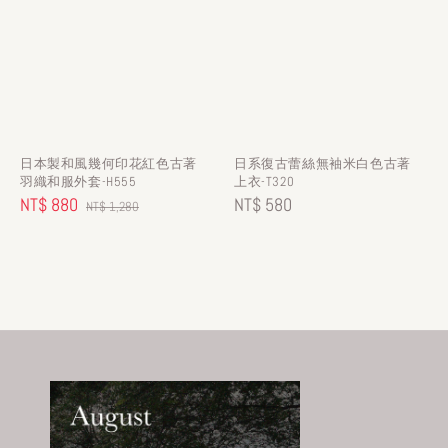
日本製和風幾何印花紅色古著
日系復古蕾絲無袖米白色古著
羽織和服外套-H555
上衣-T320
Sale
NT$ 880
Regular
Regular
NT$ 580
NT$ 1,280
price
price
price