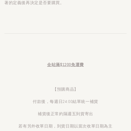
著的定義後再決定是否要購買。
全站滿$1200免運費
【預購商品】
付款後，每週日24:00結單統一補貨
補貨後正常約隔週五到貨寄出
若有另外收單日期，到貨日期以當次收單日期為主