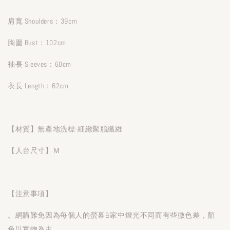
肩寬 Shoulders：39cm
胸圍 Bust：102cm
袖長 Sleeves：60cm
衣長 Length：62cm
【材質】無產地洗標-細緻聚脂纖維
【人台尺寸】Ｍ
【注意事項】
。網購難免因為每個人的螢幕&家中燈光不同而有些微色差，顏
色以實物為主