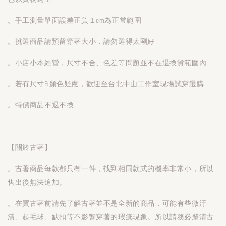
。手工測量單面誤差正負１cm為正常範圍
。挑選商品請預留穿著大小，請勿選得太剛好
。小店小本經營，尺寸不合、色差等問題並不在退換貨範圍內
。若有尺寸&顏色疑慮，歡迎至台北中山工作室現場試穿選購
。特價商品不退不換
【關於古著】
。古著商品每款都只有一件，找到相同款式的機率非常小，所以
售出後無法追加。
。在買古著前請先了解古著並不是全新的商品，可能有些微汙
漬、起毛球、缺扣等不影響穿著的瑕疵現象。所以請務必釐清古