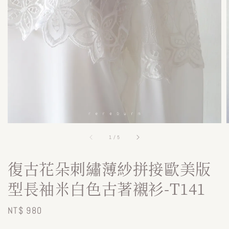
1
/
5
復古花朵刺繡薄紗拼接歐美版
型長袖米白色古著襯衫-T141
Regular
NT$ 980
price