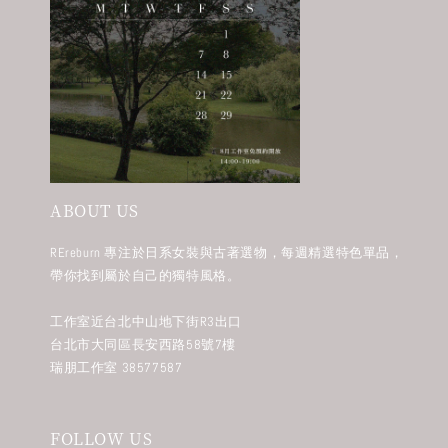
ABOUT US
REreburn 專注於日系女裝與古著選物，每週精選特色單品，
帶你找到屬於自己的獨特風格。
工作室近台北中山地下街R3出口
台北市大同區長安西路58號7樓
瑞朋工作室 38577587
FOLLOW US