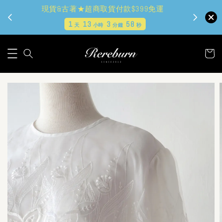
現貨&古著★超商取貨付款$399免運
1
13
3
57
天
小時
分鐘
秒