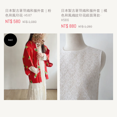
日本製古著羽織和服外套｜粉
日本製古著羽織和服外套｜橘
色和風印花-H587
色和風織紋印花緞面薄款-
H586
Sale
NT$ 580
Regular
NT$ 1,080
Sale
NT$ 880
Regular
NT$ 1,280
price
price
price
price
SALE