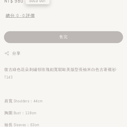
Regular
NT$ 980
SOLD OUT
price
總分:
0
-
0
評價
售完
分享
復古綠色花朵刺繡領玫瑰釦寬鬆歐美版型長袖米白色古著襯衫-
T143
肩寬 Shoulders：44cm
胸圍 Bust：118cm
袖長 Sleeves：63cm