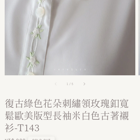
1
/
5
復古綠色花朵刺繡領玫瑰釦寬
鬆歐美版型長袖米白色古著襯
衫-T143