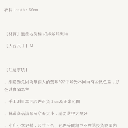
衣長 Length：69cm
【材質】無產地洗標-細緻聚脂纖維
【人台尺寸】Ｍ
【注意事項】
。網購難免因為每個人的螢幕&家中燈光不同而有些微色差，顏
色以實物為主
。手工測量單面誤差正負１cm為正常範圍
。挑選商品請預留穿著大小，請勿選得太剛好
。小店小本經營，尺寸不合、色差等問題並不在退換貨範圍內