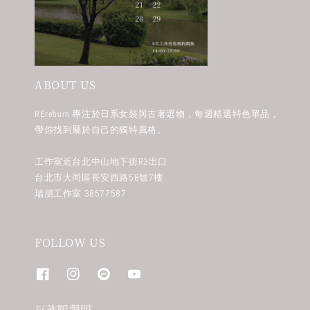
ABOUT US
REreburn 專注於日系女裝與古著選物，每週精選特色單品，
帶你找到屬於自己的獨特風格。
工作室近台北中山地下街R3出口
台北市大同區長安西路58號7樓
瑞朋工作室 38577587
FOLLOW US
反詐騙聲明