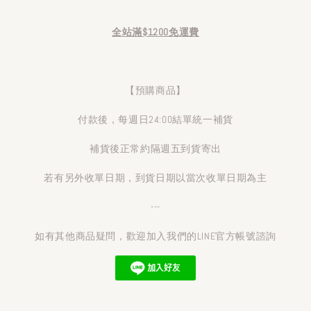
全站滿$1200免運費
【預購商品】
付款後，每週日24:00結單統一補貨
補貨後正常約隔週五到貨寄出
若有另外收單日期，到貨日期以當次收單日期為主
---
如有其他商品疑問，歡迎加入我們的LINE官方帳號諮詢