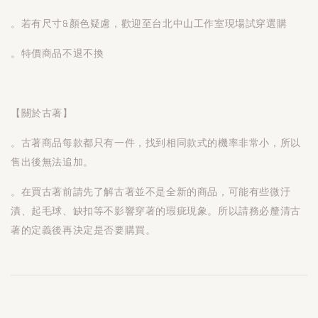
。若有尺寸&顏色疑慮，歡迎至台北中山工作室現場試穿選購
。特價商品不退不換
【關於古著】
。古著商品每款都只有一件，找到相同款式的機率非常小，所以
售出後無法追加。
。在買古著前請先了解古著並不是全新的商品，可能有些微汙
漬、起毛球、缺扣等不影響穿著的瑕疵現象。所以請務必釐清古
著的定義後再決定是否要購買。