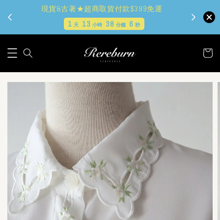
現貨&古著★超商取貨付款$399免運
1
13
38
5
天
小時
分鐘
秒