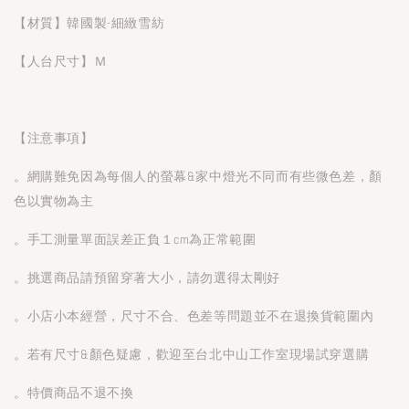
【材質】韓國製-細緻雪紡
【人台尺寸】Ｍ
【注意事項】
。網購難免因為每個人的螢幕&家中燈光不同而有些微色差，顏
色以實物為主
。手工測量單面誤差正負１cm為正常範圍
。挑選商品請預留穿著大小，請勿選得太剛好
。小店小本經營，尺寸不合、色差等問題並不在退換貨範圍內
。若有尺寸&顏色疑慮，歡迎至台北中山工作室現場試穿選購
。特價商品不退不換