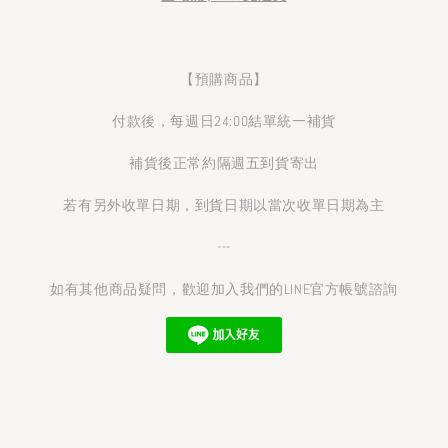
【預購商品】
付款後，每週日24:00結單統一補貨
補貨後正常約隔週五到貨寄出
若有另外收單日期，到貨日期以當次收單日期為主
---
如有其他商品疑問，歡迎加入我們的LINE官方帳號諮詢