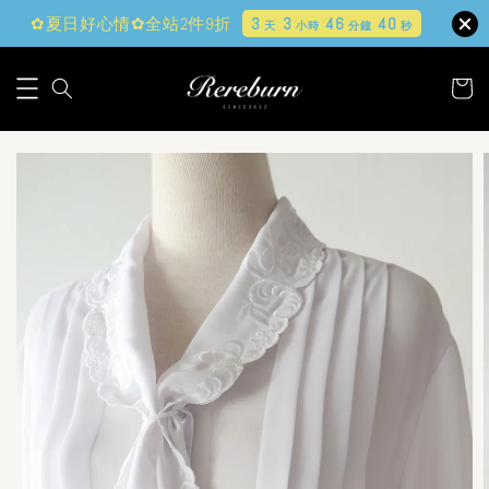
✿夏日好心情✿全站2件9折
3
3
46
40
天
小時
分鐘
秒