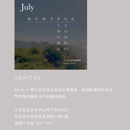
ABOUT US
REreburn 專注於日系女裝與古著選物，每週精選特色單品，
帶你找到屬於自己的獨特風格。
工作室近台北中山地下街R3出口
台北市大同區長安西路58號7樓
瑞朋工作室 38577587