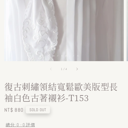
1
/
4
復古刺繡領結寬鬆歐美版型長
袖白色古著襯衫-T153
Regular
NT$ 880
SOLD OUT
price
總分:
0
-
0
評價