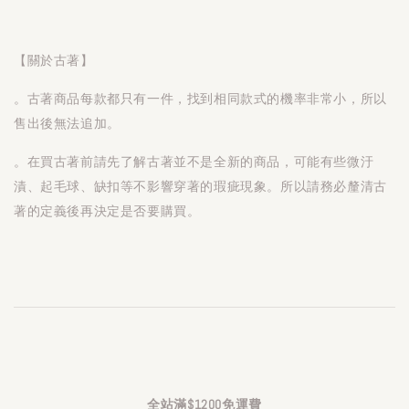
【關於古著】
。古著商品每款都只有一件，找到相同款式的機率非常小，所以
售出後無法追加。
。在買古著前請先了解古著並不是全新的商品，可能有些微汙
漬、起毛球、缺扣等不影響穿著的瑕疵現象。所以請務必釐清古
著的定義後再決定是否要購買。
全站滿$1200免運費