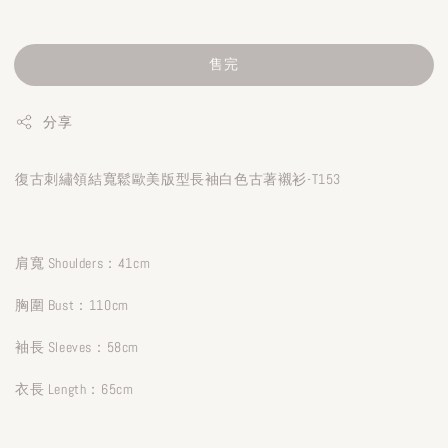
售完
分享
復古刺繡領結寬鬆歐美版型長袖白色古著襯衫-T153
肩寬 Shoulders：41cm
胸圍 Bust：110cm
袖長 Sleeves：58cm
衣長 Length：65cm