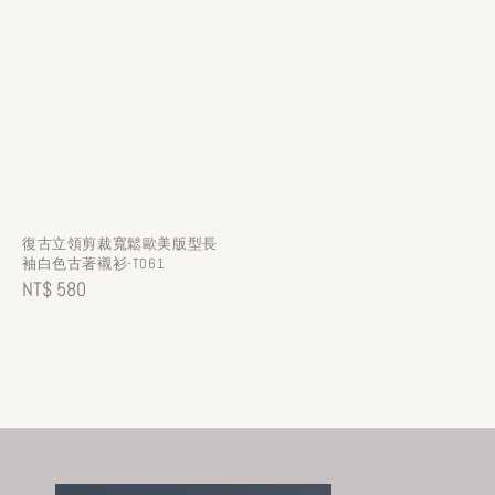
復古立領剪裁寬鬆歐美版型長
袖白色古著襯衫-T061
Regular
NT$ 580
price