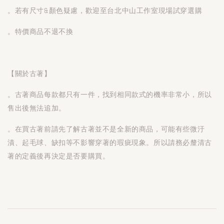
。若有尺寸&顏色疑慮，歡迎至台北中山工作室現場試穿選購
。特價商品不退不換
【關於古著】
。古著商品每款都只有一件，找到相同款式的機率非常小，所以
售出後無法追加。
。在買古著前請先了解古著並不是全新的商品，可能有些微汙
漬、起毛球、缺扣等不影響穿著的瑕疵現象。所以請務必釐清古
著的定義後再決定是否要購買。