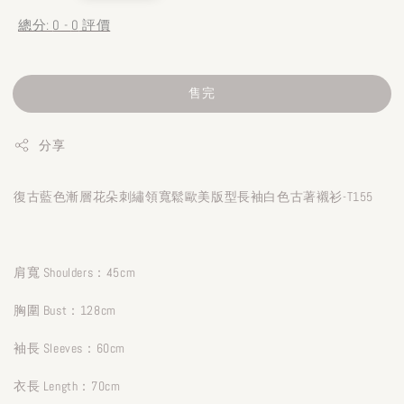
price
總分:
0
-
0
評價
售完
分享
復古藍色漸層花朵刺繡領寬鬆歐美版型長袖白色古著襯衫-T155
肩寬 Shoulders：45cm
胸圍 Bust：128cm
袖長 Sleeves：60cm
衣長 Length：70cm