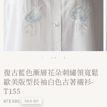
1
/
4
復古藍色漸層花朵刺繡領寬鬆
歐美版型長袖白色古著襯衫-
T155
Regular
NT$ 880
SOLD OUT