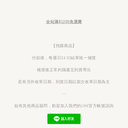
全站滿$1200免運費
【預購商品】
付款後，每週日24:00結單統一補貨
補貨後正常約隔週五到貨寄出
若有另外收單日期，到貨日期以當次收單日期為主
---
如有其他商品疑問，歡迎加入我們的LINE官方帳號諮詢