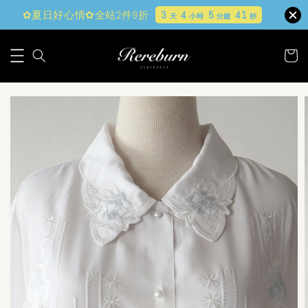
✿夏日好心情✿全站2件9折
3
4
5
40
天
小時
分鐘
秒