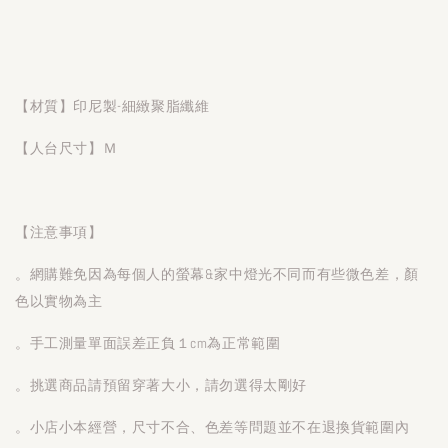
【材質】印尼製-細緻聚脂纖維
【人台尺寸】Ｍ
【注意事項】
。網購難免因為每個人的螢幕&家中燈光不同而有些微色差，顏
色以實物為主
。手工測量單面誤差正負１cm為正常範圍
。挑選商品請預留穿著大小，請勿選得太剛好
。小店小本經營，尺寸不合、色差等問題並不在退換貨範圍內