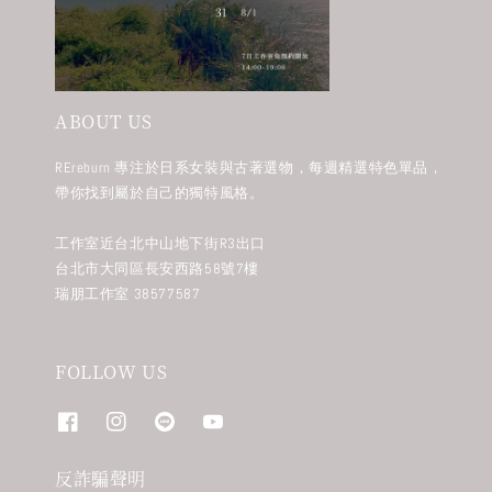
ABOUT US
REreburn 專注於日系女裝與古著選物，每週精選特色單品，
帶你找到屬於自己的獨特風格。
工作室近台北中山地下街R3出口
台北市大同區長安西路58號7樓
瑞朋工作室 38577587
FOLLOW US
反詐騙聲明