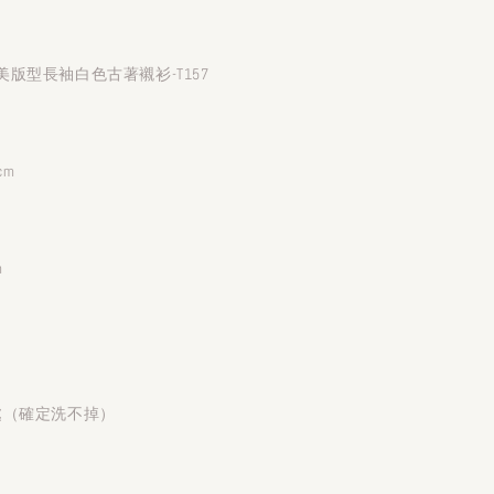
版型長袖白色古著襯衫-T157
cm
m
處（確定洗不掉）