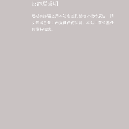
反詐騙聲明
近期有詐騙盜用本站名義刊登徵求模特廣告，請
女孩留意並且勿提供任何個資。本站目前並無任
何模特職缺。