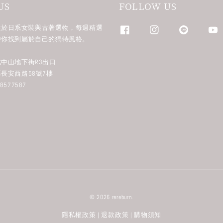
US
FOLLOW US
n 專注於日系女裝與古著選物，每週精選
帶你找到屬於自己的獨特風格。
中山地下街R3出口
長安西路58號7樓
577587
© 2026 rereburn.
隱私權政策
退款政策
購物須知
|
|