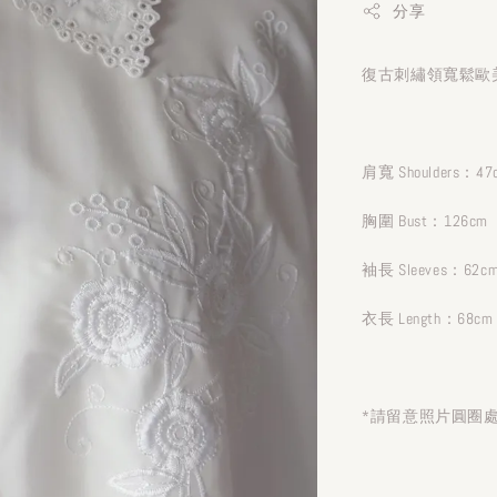
分享
復古刺繡領寬鬆歐美
肩寬 Shoulders：47
胸圍 Bust：126cm
袖長 Sleeves：62c
衣長 Length：68cm
*請留意照片圓圈