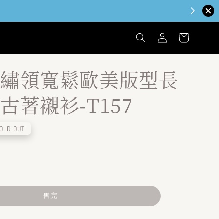
繡領寬鬆歐美版型長
古著襯衫-T157
OLD OUT
售完