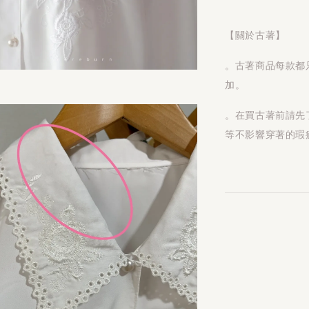
【關於古著】
。古著商品每款都
加。
。在買古著前請先
等不影響穿著的瑕