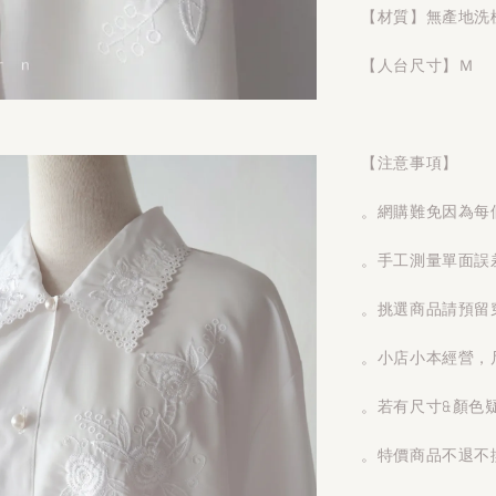
【材質】無產地洗
【人台尺寸】Ｍ
【注意事項】
。網購難免因為每
。手工測量單面誤
。挑選商品請預留
。小店小本經營，
。若有尺寸&顏色
。特價商品不退不