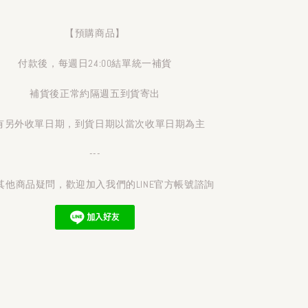
【預購商品】
付款後，每週日24:00結單統一補貨
補貨後正常約隔週五到貨寄出
有另外收單日期，到貨日期以當次收單日期為主
---
其他商品疑問，歡迎加入我們的LINE官方帳號諮詢