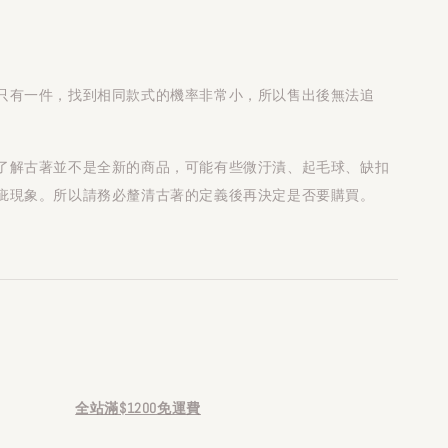
只有一件，找到相同款式的機率非常小，所以售出後無法追
了解古著並不是全新的商品，可能有些微汙漬、起毛球、缺扣
疵現象。所以請務必釐清古著的定義後再決定是否要購買。
全站滿$1200免運費