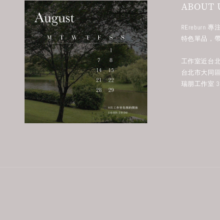
ABOUT 
RErebur
特色單品，
工作室近台北
台北市大同區
瑞朋工作室 38