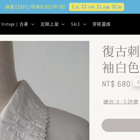
貨&古著★超商取貨付款$399免運
1
13
11
31
天
小時
分鐘
秒
Vintage｜古著
近期上架
SALE
穿搭靈感
復古刺
袖白色
Regular
NT$ 680
S
price
總分:
0
-
0
評價