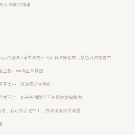
標-細緻聚脂纖維
個人的螢幕&家中燈光不同而有些微色差，顏色以實物為主
差正負１cm為正常範圍
穿著大小，請勿選得太剛好
尺寸不合、色差等問題並不在退換貨範圍內
疑慮，歡迎至台北中山工作室現場試穿選購
換