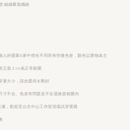
標-細緻聚脂纖維
個人的螢幕&家中燈光不同而有些微色差，顏色以實物為主
差正負１cm為正常範圍
穿著大小，請勿選得太剛好
尺寸不合、色差等問題並不在退換貨範圍內
疑慮，歡迎至台北中山工作室現場試穿選購
換