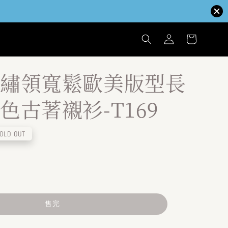
繡領寬鬆歐美版型長
色古著襯衫-T169
OLD OUT
售完