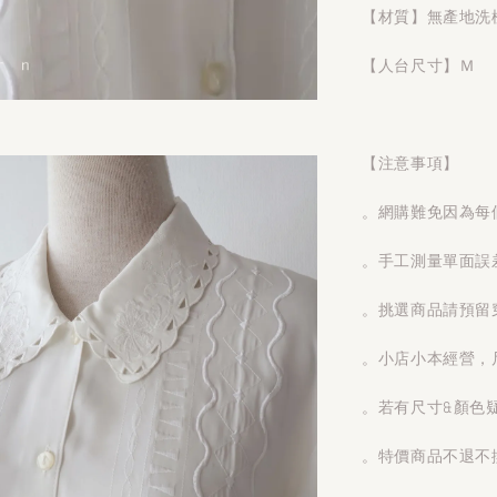
【材質】無產地洗
【人台尺寸】Ｍ
【注意事項】
。網購難免因為每
。手工測量單面誤
。挑選商品請預留
。小店小本經營，
。若有尺寸&顏色
。特價商品不退不