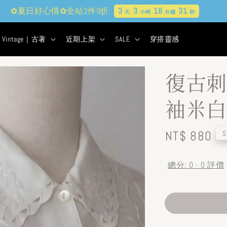
✿夏日好心情✿全站2件9折
3
3
18
30
天
小時
分鐘
秒
Vintage｜古著
近期上架
SALE
穿搭靈感
復古刺
袖米白
Regular
NT$ 880
S
price
總分:
0
-
0
評價