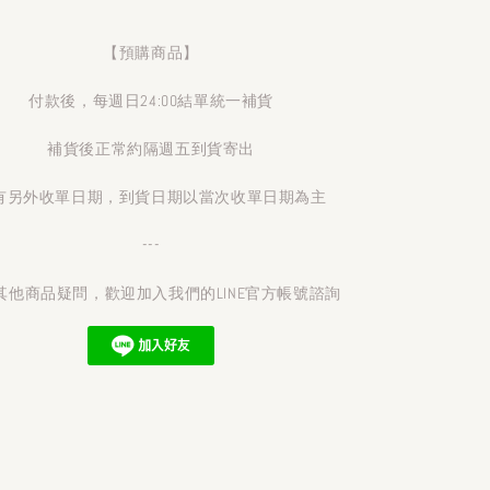
【預購商品】
付款後，每週日24:00結單統一補貨
補貨後正常約隔週五到貨寄出
有另外收單日期，到貨日期以當次收單日期為主
---
其他商品疑問，歡迎加入我們的LINE官方帳號諮詢