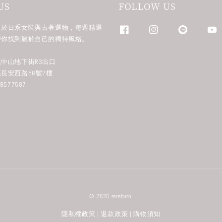
US
FOLLOW US
n 專注於日系女裝與古著選物，每週精選
帶你找到屬於自己的獨特風格。
中山地下街R3出口
長安西路58號7樓
577587
© 2026 rereburn.
隱私權政策
退款政策
購物須知
|
|