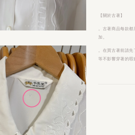
【關於古著】
。古著商品每款都
加。
。在買古著前請先
等不影響穿著的瑕