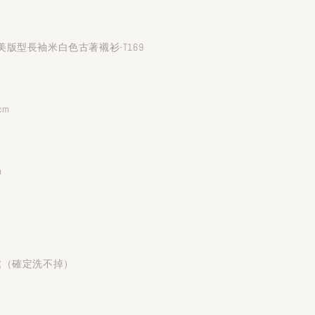
版型長袖米白色古著襯衫-T169
cm
m
處（確定洗不掉）