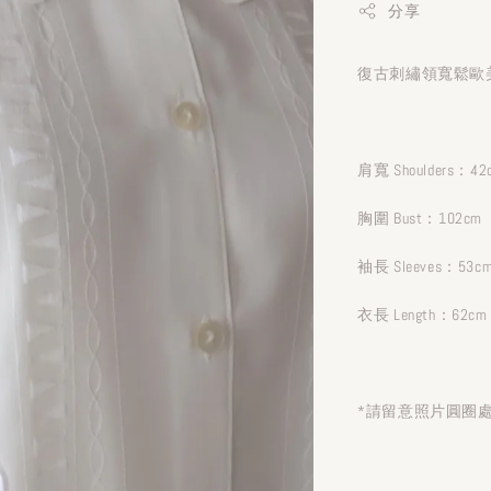
分享
復古刺繡領寬鬆歐美
肩寬 Shoulders：42
胸圍 Bust：102cm
袖長 Sleeves：53c
衣長 Length：62cm
*請留意照片圓圈