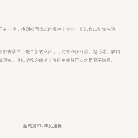
只有一件，找到相同款式的機率非常小，所以售出後無法追
了解古著並不是全新的商品，可能有些微汙漬、起毛球、缺扣
疵現象。所以請務必釐清古著的定義後再決定是否要購買。
全站滿$1200免運費