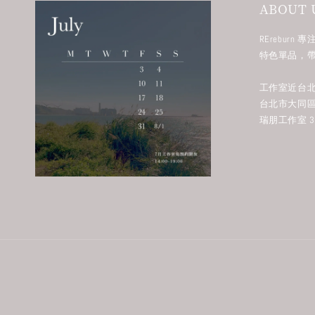
ABOUT 
RErebur
特色單品，
工作室近台北
台北市大同區
瑞朋工作室 38