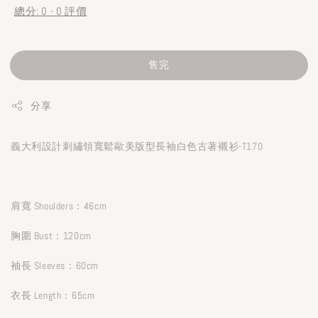
總分:
0
-
0
評價
售完
分享
義大利設計刺繡領寬鬆歐美版型長袖白色古著襯衫-T170
肩寬 Shoulders：46cm
胸圍 Bust：120cm
袖長 Sleeves：60cm
衣長 Length：65cm