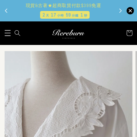
現貨&古著★超商取貨付款$399免運
2
17
59
0
天
小時
分鐘
秒