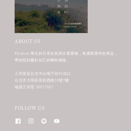
ABOUT US
REreburn 專注於日系女裝與古著選物，每週精選特色單品，
帶你找到屬於自己的獨特風格。
工作室近台北中山地下街R3出口
台北市大同區長安西路58號7樓
瑞朋工作室 38577587
FOLLOW US