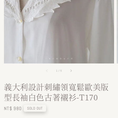
1
/
5
義大利設計刺繡領寬鬆歐美版
型長袖白色古著襯衫-T170
Regular
NT$ 980
SOLD OUT
price