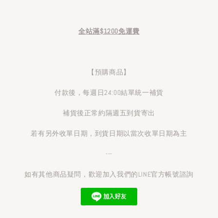
全站滿$1200免運費
【預購商品】
付款後，每週日24:00結單統一補貨
補貨後正常約隔週五到貨寄出
若有另外收單日期，到貨日期以當次收單日期為主
---
如有其他商品疑問，歡迎加入我們的LINE官方帳號諮詢