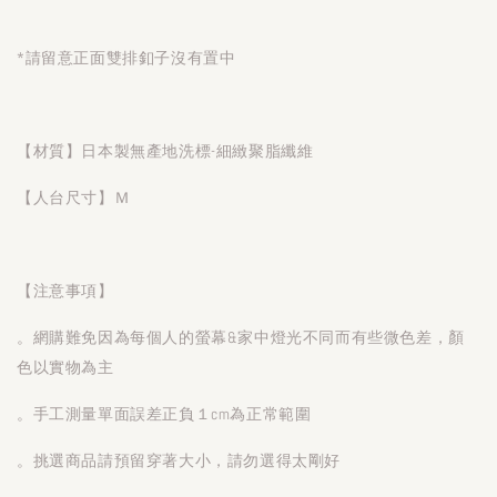
*請留意正面雙排釦子沒有置中
【材質】日本製無產地洗標-細緻聚脂纖維
【人台尺寸】Ｍ
【注意事項】
。網購難免因為每個人的螢幕&家中燈光不同而有些微色差，顏
色以實物為主
。手工測量單面誤差正負１cm為正常範圍
。挑選商品請預留穿著大小，請勿選得太剛好