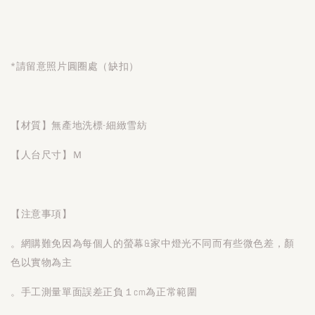
*請留意照片圓圈處（缺扣）
【材質】無產地洗標-細緻雪紡
【人台尺寸】Ｍ
【注意事項】
。網購難免因為每個人的螢幕&家中燈光不同而有些微色差，顏
色以實物為主
。手工測量單面誤差正負１cm為正常範圍