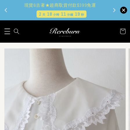
現貨&古著★超商取貨付款$399免運
2
18
11
18
天
小時
分鐘
秒