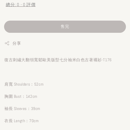
總分:
0
-
0
評價
售完
分享
復古刺繡大翻領寬鬆歐美版型七分袖米白色古著襯衫-T176
肩寬 Shoulders：52cm
胸圍 Bust：142cm
袖長 Sleeves：39cm
衣長 Length：70cm