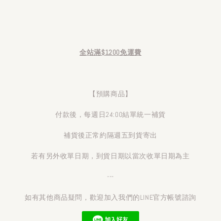
全站滿$1200免運費
【預購商品】
付款後，每週日24:00結單統一補貨
補貨後正常約隔週五到貨寄出
若有另外收單日期，到貨日期以當次收單日期為主
---
如有其他商品疑問，歡迎加入我們的LINE官方帳號諮詢