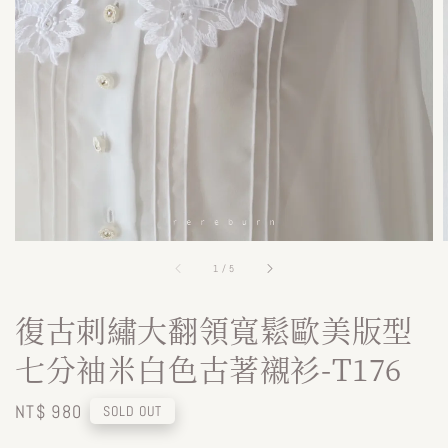
1
/
5
復古刺繡大翻領寬鬆歐美版型
七分袖米白色古著襯衫-T176
Regular
NT$ 980
SOLD OUT
price