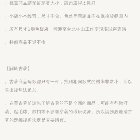
。挑選商品請預留穿著大小，請勿選得太剛好
。小店小本經營，尺寸不合、色差等問題並不在退換貨範圍內
。若有尺寸&顏色疑慮，歡迎至台北中山工作室現場試穿選購
。特價商品不退不換
【關於古著】
。古著商品每款都只有一件，找到相同款式的機率非常小，所以
售出後無法追加。
。在買古著前請先了解古著並不是全新的商品，可能有些微汙
漬、起毛球、缺扣等不影響穿著的瑕疵現象。所以請務必釐清古
著的定義後再決定是否要購買。