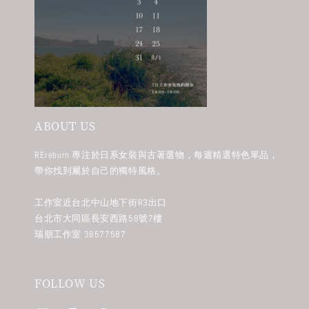
ABOUT US
REreburn 專注於日系女裝與古著選物，每週精選特色單品，
帶你找到屬於自己的獨特風格。
工作室近台北中山地下街R3出口
台北市大同區長安西路58號7樓
瑞朋工作室 38577587
FOLLOW US