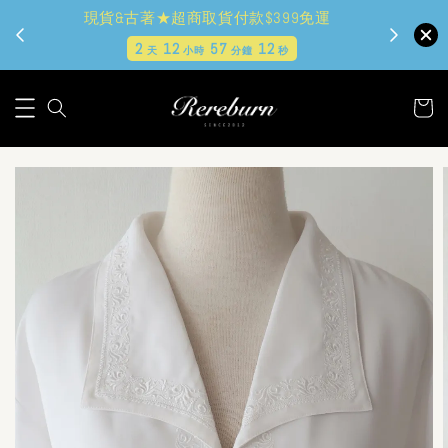
現貨&古著★超商取貨付款$399免運
2
12
57
11
天
小時
分鐘
秒