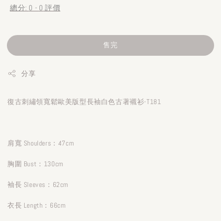
總分:
0
-
0
評價
售完
分享
復古刺繡領寬鬆歐美版型長袖白色古著襯衫-T181
肩寬 Shoulders：47cm
胸圍 Bust：130cm
袖長 Sleeves：62cm
衣長 Length：66cm