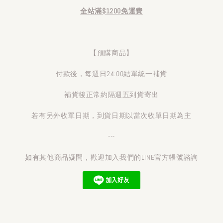
全站滿$1200免運費
【預購商品】
付款後，每週日24:00結單統一補貨
補貨後正常約隔週五到貨寄出
若有另外收單日期，到貨日期以當次收單日期為主
---
如有其他商品疑問，歡迎加入我們的LINE官方帳號諮詢