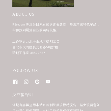
ABOUT US
REreburn 專注於日系女裝與古著選物，每週精選特色單品，
帶你找到屬於自己的獨特風格。
工作室近台北中山地下街R3出口
台北市大同區長安西路58號7樓
瑞朋工作室 38577587
FOLLOW US
反詐騙聲明
近期有詐騙盜用本站名義刊登徵求模特廣告，請女孩留意並
且勿提供任何個資。本站目前並無任何模特職缺。