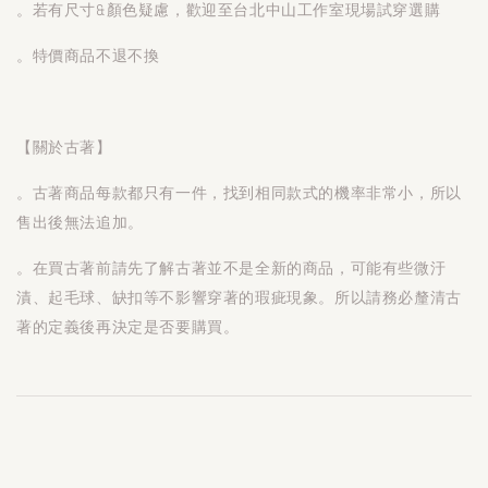
。若有尺寸&顏色疑慮，歡迎至台北中山工作室現場試穿選購
。特價商品不退不換
【關於古著】
。古著商品每款都只有一件，找到相同款式的機率非常小，所以
售出後無法追加。
。在買古著前請先了解古著並不是全新的商品，可能有些微汙
漬、起毛球、缺扣等不影響穿著的瑕疵現象。所以請務必釐清古
著的定義後再決定是否要購買。