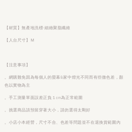
【材質】無產地洗標-細緻聚脂纖維
【人台尺寸】Ｍ
【注意事項】
。網購難免因為每個人的螢幕&家中燈光不同而有些微色差，顏
色以實物為主
。手工測量單面誤差正負１cm為正常範圍
。挑選商品請預留穿著大小，請勿選得太剛好
。小店小本經營，尺寸不合、色差等問題並不在退換貨範圍內