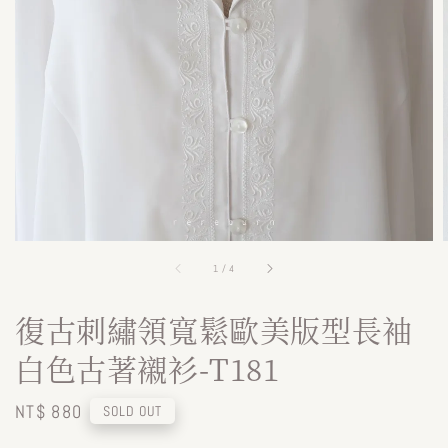
1
/
4
復古刺繡領寬鬆歐美版型長袖
白色古著襯衫-T181
Regular
NT$ 880
SOLD OUT
price