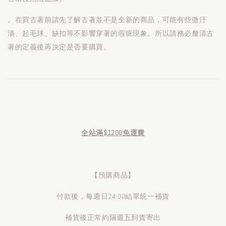
。在買古著前請先了解古著並不是全新的商品，可能有些微汙
漬、起毛球、缺扣等不影響穿著的瑕疵現象。所以請務必釐清古
著的定義後再決定是否要購買。
全站滿$1200免運費
【預購商品】
付款後，每週日24:00結單統一補貨
補貨後正常約隔週五到貨寄出