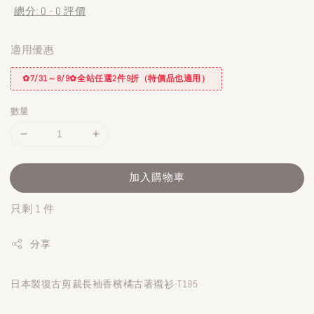
總分:
0
-
0
評價
適用優惠
✿7/31～8/9✿全站任選2件9折（特價品也適用）
數量
加入購物車
只剩 1 件
分享
日本製復古剪裁長袖香檳橘古著襯衫-T195