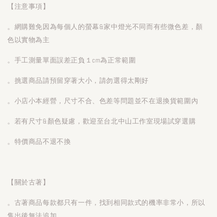
【注意事項】
。網購難免因為每個人的螢幕&家中燈光不同而有些微色差，顏
色以實物為主
。手工測量單面誤差正負１cm為正常範圍
。挑選商品請預留穿著大小，請勿選得太剛好
。小店小本經營，尺寸不合、色差等問題並不在退換貨範圍內
。若有尺寸&顏色疑慮，歡迎至台北中山工作室現場試穿選購
。特價商品不退不換
【關於古著】
。古著商品每款都只有一件，找到相同款式的機率非常小，所以
售出後無法追加。