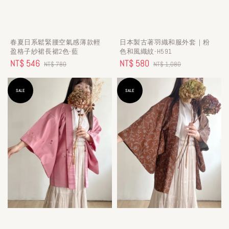
春夏日系鬆緊腰空氣感薄款輕
日本製古著羽織和服外套｜粉
盈格子紗裙長裙2色-藍
色和風織紋-H591
Sale
NT$ 546
Regular
Sale
NT$ 580
Regular
NT$ 780
NT$ 1,080
price
price
price
price
SALE
SALE