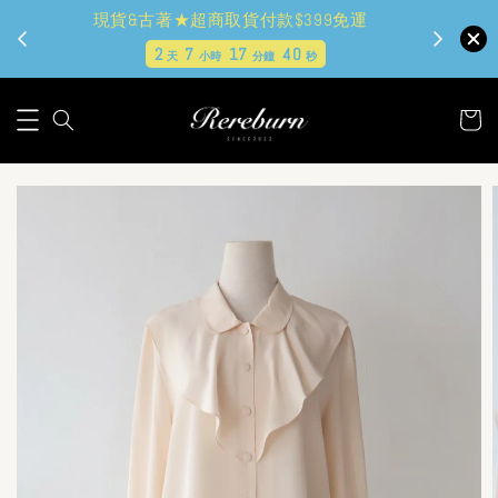
現貨&古著★超商取貨付款$399免運
2
7
17
39
天
小時
分鐘
秒