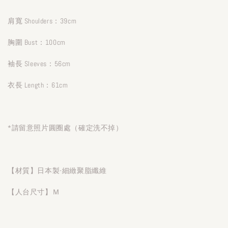
肩寬 Shoulders：39cm
胸圍 Bust：100cm
袖長 Sleeves：56cm
衣長 Length：61cm
*請留意照片圓圈處（確定洗不掉）
【材質】日本製-細緻聚脂纖維
【人台尺寸】Ｍ