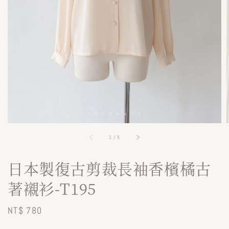
1
/
5
日本製復古剪裁長袖香檳橘古
著襯衫-T195
Regular
NT$ 780
price