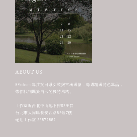
ABOUT US
REreburn 專注於日系女裝與古著選物，每週精選特色單品，
帶你找到屬於自己的獨特風格。
工作室近台北中山地下街R3出口
台北市大同區長安西路58號7樓
瑞朋工作室 38577587