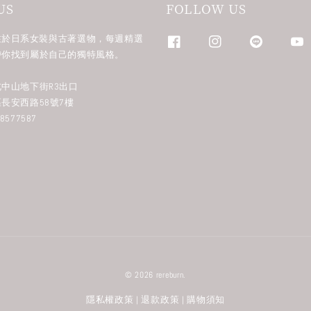
US
FOLLOW US
n 專注於日系女裝與古著選物，每週精選
帶你找到屬於自己的獨特風格。
中山地下街R3出口
長安西路58號7樓
577587
© 2026 rereburn.
隱私權政策
退款政策
購物須知
|
|