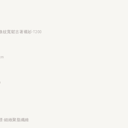
紋寬鬆古著襯衫-T200
cm
m
標-細緻聚脂纖維