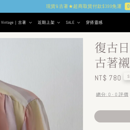
現貨&古著★超商取貨付款$399免運
0
12
27
2
天
小時
分鐘
秒
Vintage｜古著
近期上架
SALE
穿搭靈感
復古日
古著襯衫
Regular
NT$ 780
S
price
總分:
0
-
0
評價