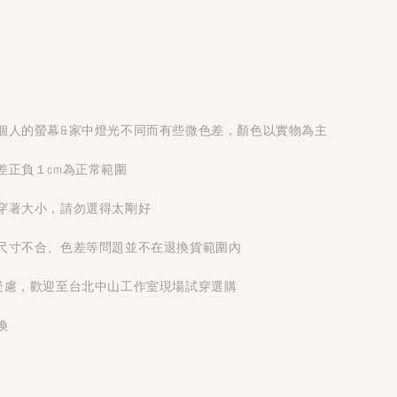
個人的螢幕&家中燈光不同而有些微色差，顏色以實物為主
差正負１cm為正常範圍
穿著大小，請勿選得太剛好
尺寸不合、色差等問題並不在退換貨範圍內
疑慮，歡迎至台北中山工作室現場試穿選購
換