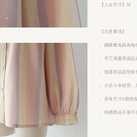
【人台尺寸】Ｍ
【注意事項】
。網購難免因為每
。手工測量單面誤
。挑選商品請預留
。小店小本經營，
。若有尺寸&顏色
。特價商品不退不