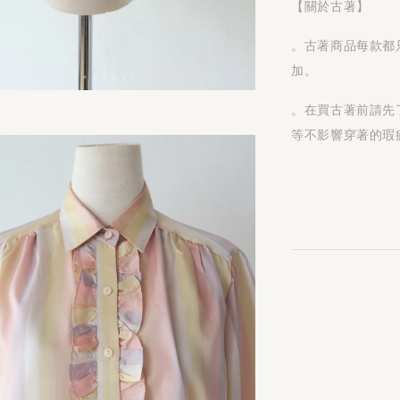
【關於古著】
。古著商品每款都
加。
。在買古著前請先
等不影響穿著的瑕