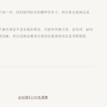
只有一件，找到相同款式的機率非常小，所以售出後無法追
了解古著並不是全新的商品，可能有些微汙漬、起毛球、缺扣
疵現象。所以請務必釐清古著的定義後再決定是否要購買。
全站滿$1200免運費