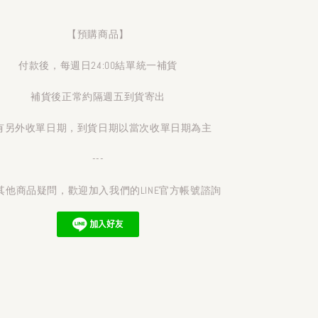
【預購商品】
付款後，每週日24:00結單統一補貨
補貨後正常約隔週五到貨寄出
有另外收單日期，到貨日期以當次收單日期為主
---
其他商品疑問，歡迎加入我們的LINE官方帳號諮詢