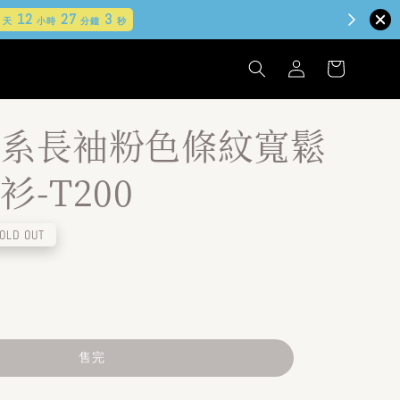
系長袖粉色條紋寬鬆
-T200
OLD OUT
售完