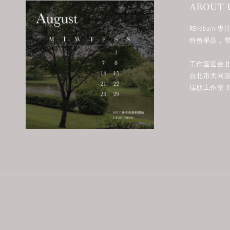
ABOUT 
RErebur
特色單品，
工作室近台北
台北市大同區
瑞朋工作室 38