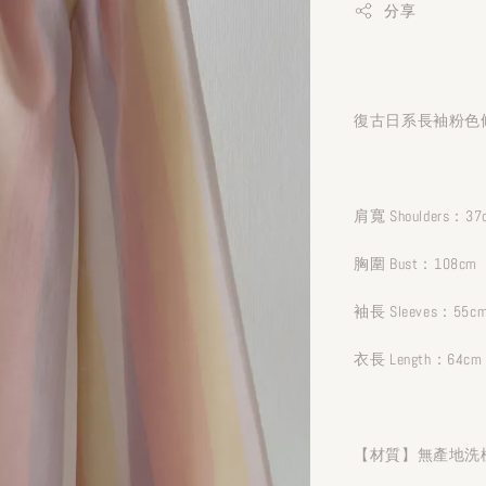
分享
復古日系長袖粉色條
肩寬 Shoulders：37
胸圍 Bust：108cm
袖長 Sleeves：55c
衣長 Length：64cm
【材質】無產地洗