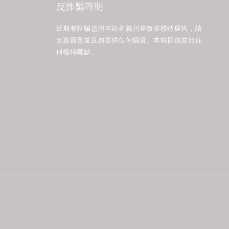
反詐騙聲明
近期有詐騙盜用本站名義刊登徵求模特廣告，請
女孩留意並且勿提供任何個資。本站目前並無任
何模特職缺。