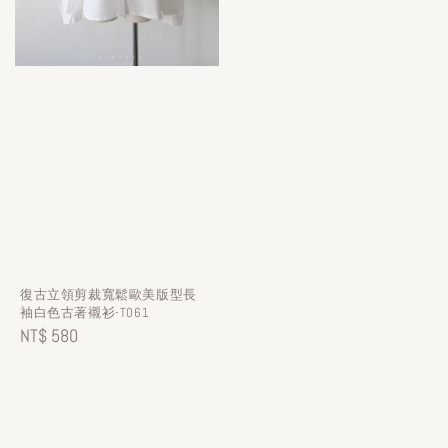
復古立領剪裁寬鬆歐美版型長
袖白色古著襯衫-T061
Regular
NT$ 580
price