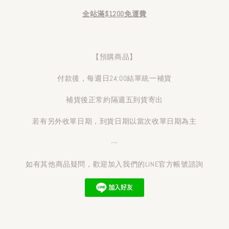
全站滿$1200免運費
【預購商品】
付款後，每週日24:00結單統一補貨
補貨後正常約隔週五到貨寄出
若有另外收單日期，到貨日期以當次收單日期為主
---
如有其他商品疑問，歡迎加入我們的LINE官方帳號諮詢