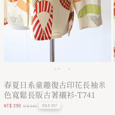
1
/
5
春夏日系童趣復古印花長袖米
色寬鬆長版古著襯衫-T741
Sale
NT$ 390
Regular
SOLD OUT
NT$ 680
price
price