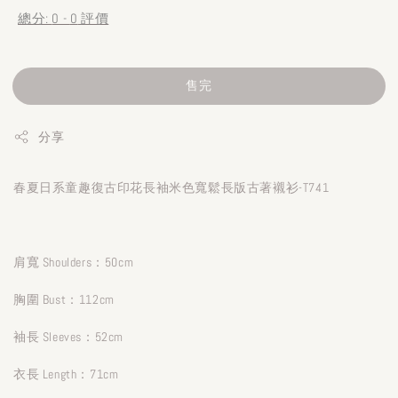
總分:
0
-
0
評價
售完
分享
春夏日系童趣復古印花長袖米色寬鬆長版古著襯衫-T741
肩寬 Shoulders：50cm
胸圍 Bust：112cm
袖長 Sleeves：52cm
衣長 Length：71cm