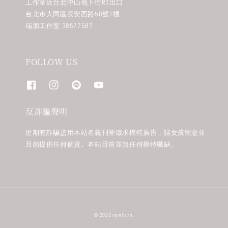
工作室近台北中山地下街R3出口
台北市大同區長安西路58號7樓
瑞朋工作室 38577587
FOLLOW US
反詐騙聲明
近期有詐騙盜用本站名義刊登徵求模特廣告，請女孩留意並
且勿提供任何個資。本站目前並無任何模特職缺。
© 2026 rereburn.