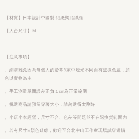
【材質】日本設計中國製-細緻聚脂纖維
【人台尺寸】Ｍ
【注意事項】
。網購難免因為每個人的螢幕&家中燈光不同而有些微色差，顏
色以實物為主
。手工測量單面誤差正負１cm為正常範圍
。挑選商品請預留穿著大小，請勿選得太剛好
。小店小本經營，尺寸不合、色差等問題並不在退換貨範圍內
。若有尺寸&顏色疑慮，歡迎至台北中山工作室現場試穿選購