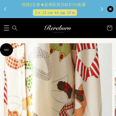
現貨&古著★超商取貨付款$399免運
2
12
44
18
天
小時
分鐘
秒
SALE